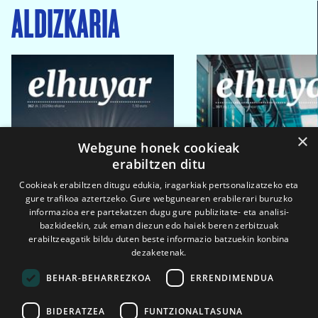
ALDIZKARIA
×
Webgune honek cookieak
erabiltzen ditu
Cookieak erabiltzen ditugu edukia, iragarkiak pertsonalizatzeko eta
gure trafikoa aztertzeko. Gure webgunearen erabilerari buruzko
informazioa ere partekatzen dugu gure publizitate- eta analisi-
bazkideekin, zuk eman diezun edo haiek beren zerbitzuak
erabiltzeagatik bildu duten beste informazio batzuekin konbina
dezaketenak.
BEHAR-BEHARREZKOA
ERRENDIMENDUA
BIDERATZEA
FUNTZIONALTASUNA
2026ko eka. 1a
2026ko mar. 1a