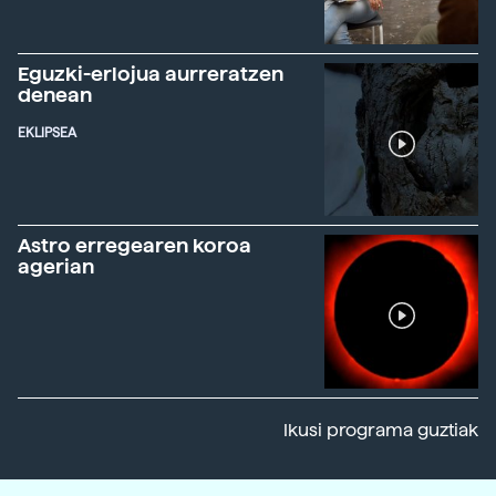
Eguzki-erlojua aurreratzen
denean
EKLIPSEA
Astro erregearen koroa
agerian
Ikusi programa guztiak