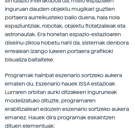
simulazio interaktiboa da, misio espazialen
inguruan dauden objektu mugikari guztien
portaera aurreikusteko balio duena, hala nola
espaziuntziak, robotak, objektu flotatzaileak eta
astronautak. Era honetan espazio-estazioaren
diseinu-zikloa hobetu nahi da, sistemak denbora
errealean izango lukeen portaera grafikoki
bisualiza baitaiteke.
Programak hainbat eszenario sortzeko aukera
ematen du. Eszenario hauek ISSA estazioak
Lurraren orbitan aurki ditzakeen inguruneak
modelizatuko dituzte, programaren
erabiltzaileari edozein eszenario sortzeko aukera
emanez. Hauek dira programak eskaintzen
dituen elementuak: