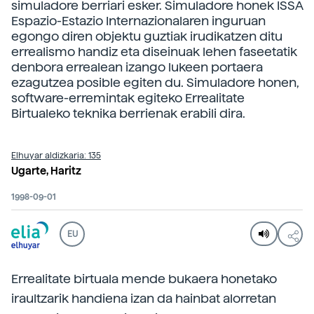
simuladore berriari esker. Simuladore honek ISSA
Espazio-Estazio Internazionalaren inguruan
egongo diren objektu guztiak irudikatzen ditu
errealismo handiz eta diseinuak lehen faseetatik
denbora errealean izango lukeen portaera
ezagutzea posible egiten du. Simuladore honen,
software-erremintak egiteko Errealitate
Birtualeko teknika berrienak erabili dira.
Elhuyar aldizkaria: 135
Ugarte, Haritz
1998-09-01
EU
Errealitate birtuala mende bukaera honetako
iraultzarik handiena izan da hainbat alorretan