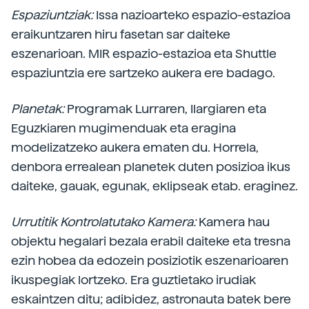
Espaziuntziak:
Issa nazioarteko espazio-estazioa
eraikuntzaren hiru fasetan sar daiteke
eszenarioan. MIR espazio-estazioa eta Shuttle
espaziuntzia ere sartzeko aukera ere badago.
Planetak:
Programak Lurraren, Ilargiaren eta
Eguzkiaren mugimenduak eta eragina
modelizatzeko aukera ematen du. Horrela,
denbora errealean planetek duten posizioa ikus
daiteke, gauak, egunak, eklipseak etab. eraginez.
Urrutitik Kontrolatutako Kamera:
Kamera hau
objektu hegalari bezala erabil daiteke eta tresna
ezin hobea da edozein posiziotik eszenarioaren
ikuspegiak lortzeko. Era guztietako irudiak
eskaintzen ditu; adibidez, astronauta batek bere