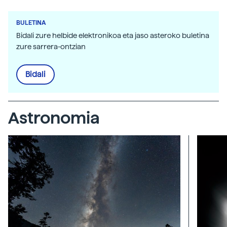
BULETINA
Bidali zure helbide elektronikoa eta jaso asteroko buletina
zure sarrera-ontzian
Bidali
Astronomia