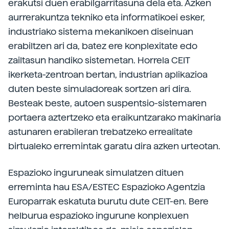
erakutsi duen erabilgarritasuna dela eta. Azken
aurrerakuntza tekniko eta informatikoei esker,
industriako sistema mekanikoen diseinuan
erabiltzen ari da, batez ere konplexitate edo
zailtasun handiko sistemetan. Horrela CEIT
ikerketa-zentroan bertan, industrian aplikazioa
duten beste simuladoreak sortzen ari dira.
Besteak beste, autoen suspentsio-sistemaren
portaera aztertzeko eta eraikuntzarako makinaria
astunaren erabileran trebatzeko errealitate
birtualeko erremintak garatu dira azken urteotan.
Espazioko inguruneak simulatzen dituen
erreminta hau ESA/ESTEC Espazioko Agentzia
Europarrak eskatuta burutu dute CEIT-en. Bere
helburua espazioko ingurune konplexuen