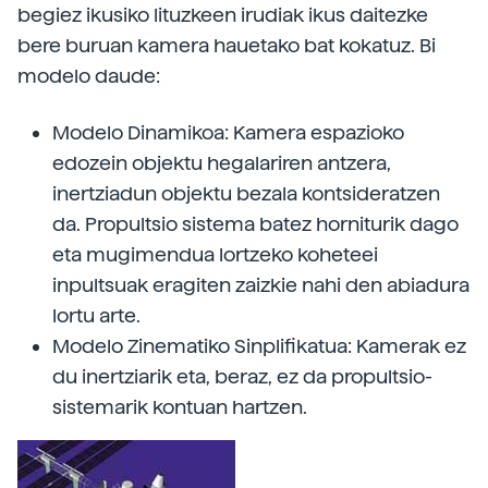
begiez ikusiko lituzkeen irudiak ikus daitezke
bere buruan kamera hauetako bat kokatuz. Bi
modelo daude:
Modelo Dinamikoa: Kamera espazioko
edozein objektu hegalariren antzera,
inertziadun objektu bezala kontsideratzen
da. Propultsio sistema batez horniturik dago
eta mugimendua lortzeko koheteei
inpultsuak eragiten zaizkie nahi den abiadura
lortu arte.
Modelo Zinematiko Sinplifikatua: Kamerak ez
du inertziarik eta, beraz, ez da propultsio-
sistemarik kontuan hartzen.