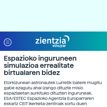
Espazioko inguruneen
simulazioa errealitate
birtualaren bidez
Etorkizunean astronautek Lurretik batere mugitu
gabe ezagutu ahal izango dituzte misio
espazialetan aurkituko dituzten inguruneak,
ESA/ESTEC Espazioko Agentzia Europarraren
eskariz CEIT ikerketa-zentroak sortu duen