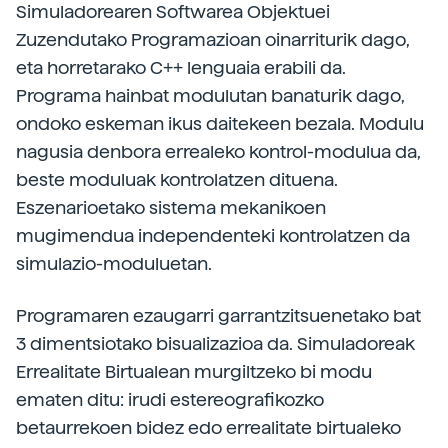
Simuladorearen Softwarea Objektuei
Zuzendutako Programazioan oinarriturik dago,
eta horretarako C++ lenguaia erabili da.
Programa hainbat modulutan banaturik dago,
ondoko eskeman ikus daitekeen bezala. Modulu
nagusia denbora errealeko kontrol-modulua da,
beste moduluak kontrolatzen dituena.
Eszenarioetako sistema mekanikoen
mugimendua independenteki kontrolatzen da
simulazio-moduluetan.
Programaren ezaugarri garrantzitsuenetako bat
3 dimentsiotako bisualizazioa da. Simuladoreak
Errealitate Birtualean murgiltzeko bi modu
ematen ditu: irudi estereografikozko
betaurrekoen bidez edo errealitate birtualeko