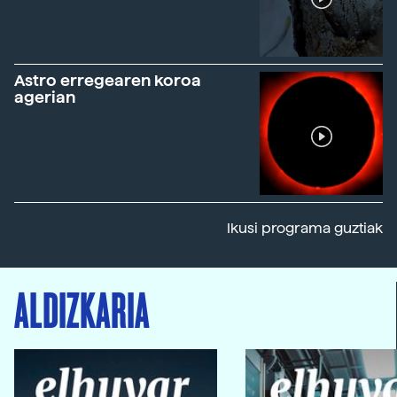
Astro erregearen koroa
agerian
Ikusi programa guztiak
ALDIZKARIA