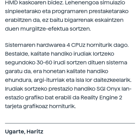
HMD kaskoaren bidez. Lehenengoa simulazio
sinpleetarako eta programaren prestaketarako
erabiltzen da, ez baitu bigarrenak eskaintzen
duen murgiltze-efektua sortzen.
Sistemaren hardwarea 4 CPUz horniturik dago.
Bestalde, kalitate handiko irudiak lortzeko
segundoko 30-60 irudi sortzen dituen sistema
garatu da, era honetan kalitate handiko
ehundura, argi-iturriak eta isla lor daitezkeelarik.
Irudiak sortzeko prestazio handiko SGI Onyx lan-
estazio grafiko bat erabili da Reality Engine 2
tarjeta grafikoaz horniturik.
Ugarte, Haritz