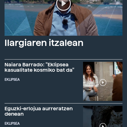
Ilargiaren itzalean
Naiara Barrado: "Eklipsea
kasualitate kosmiko bat da"
EKLIPSEA
Eguzki-erlojua aurreratzen
denean
EKLIPSEA