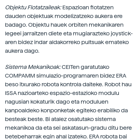
Objektu Flotatzaileak:
Espazioan flotatzen
dauden objektuak modelizatzeko aukera ere
badago. Objektu hauek orbiten mekanikaren
legeei jarraitzen diete eta mugiarazteko joystick-
aren bidez indar aldakorreko pultsuak emateko
aukera dago.
Sistema Mekanikoak:
CEITen garatutako
COMPAMM simulazio-programaren bidez ERA
beso itxurako robota kontrola daiteke. Robot hau
ISSA nazioarteko espazio-estazioko modulu
nagusian kokaturik dago eta moduluen
kanpoaldeko konponketak egiteko erabiliko da
besteak beste. Bi atalez osatutako sistema
mekanikoa da eta sei askatasun-gradu ditu bere
betebeharrak egin ahal izateko. ERA robota bai