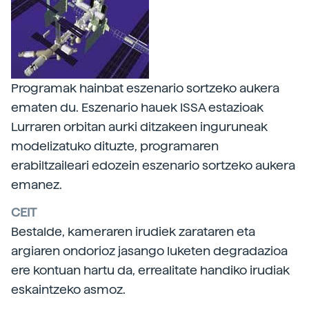
Programak hainbat eszenario sortzeko aukera
ematen du. Eszenario hauek ISSA estazioak
Lurraren orbitan aurki ditzakeen inguruneak
modelizatuko dituzte, programaren
erabiltzaileari edozein eszenario sortzeko aukera
emanez.
CEIT
Bestalde, kameraren irudiek zarataren eta
argiaren ondorioz jasango luketen degradazioa
ere kontuan hartu da, errealitate handiko irudiak
eskaintzeko asmoz.