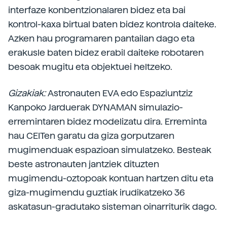
interfaze konbentzionalaren bidez eta bai
kontrol-kaxa birtual baten bidez kontrola daiteke.
Azken hau programaren pantailan dago eta
erakusle baten bidez erabil daiteke robotaren
besoak mugitu eta objektuei heltzeko.
Gizakiak:
Astronauten EVA edo Espaziuntziz
Kanpoko Jarduerak DYNAMAN simulazio-
erremintaren bidez modelizatu dira. Erreminta
hau CEITen garatu da giza gorputzaren
mugimenduak espazioan simulatzeko. Besteak
beste astronauten jantziek dituzten
mugimendu-oztopoak kontuan hartzen ditu eta
giza-mugimendu guztiak irudikatzeko 36
askatasun-gradutako sisteman oinarriturik dago.