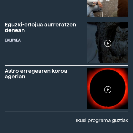
Eguzki-erlojua aurreratzen
denean
EKLIPSEA
Astro erregearen koroa
agerian
Ikusi programa guztiak