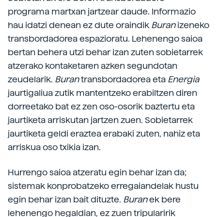
programa martxan jartzear daude. Informazio
hau idatzi denean ez dute oraindik
Buran
izeneko
transbordadorea espazioratu. Lehenengo saioa
bertan behera utzi behar izan zuten sobietarrek
atzerako kontaketaren azken segundotan
zeudelarik.
Buran
transbordadorea eta
Energia
jaurtigaliua zutik mantentzeko erabiltzen diren
dorreetako bat ez zen oso-osorik baztertu eta
jaurtiketa arriskutan jartzen zuen. Sobietarrek
jaurtiketa geldi eraztea erabaki zuten, nahiz eta
arriskua oso txikia izan.
Hurrengo saioa atzeratu egin behar izan da;
sistemak konprobatzeko erregaiandelak hustu
egin behar izan bait dituzte.
Buran
ek bere
lehenengo hegaldian, ez zuen tripularirik