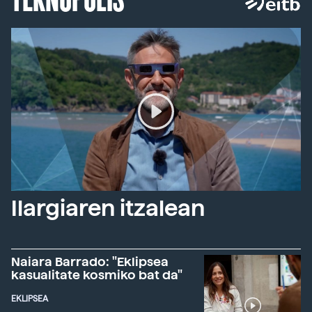
Ilargiaren itzalean
Naiara Barrado: "Eklipsea
kasualitate kosmiko bat da"
EKLIPSEA