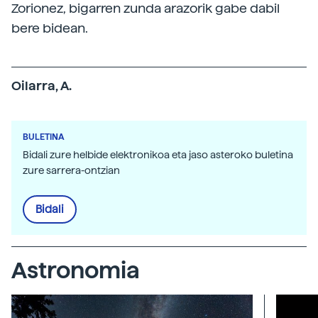
Zorionez, bigarren zunda arazorik gabe dabil
bere bidean.
Oilarra, A.
BULETINA
Bidali zure helbide elektronikoa eta jaso asteroko buletina
zure sarrera-ontzian
Bidali
Astronomia