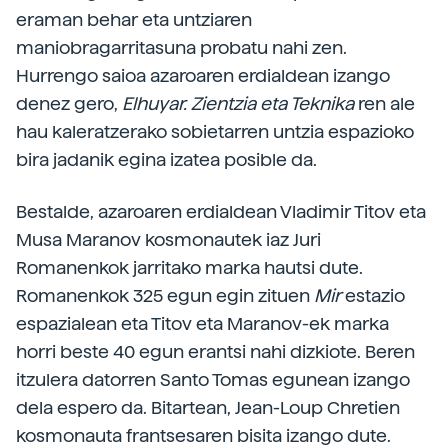
eraman behar eta untziaren
maniobragarritasuna probatu nahi zen.
Hurrengo saioa azaroaren erdialdean izango
denez gero,
Elhuyar. Zientzia eta Teknika
ren ale
hau kaleratzerako sobietarren untzia espazioko
bira jadanik egina izatea posible da.
Bestalde, azaroaren erdialdean Vladimir Titov eta
Musa Maranov kosmonautek iaz Juri
Romanenkok jarritako marka hautsi dute.
Romanenkok 325 egun egin zituen
Mir
estazio
espazialean eta Titov eta Maranov-ek marka
horri beste 40 egun erantsi nahi dizkiote. Beren
itzulera datorren Santo Tomas egunean izango
dela espero da. Bitartean, Jean-Loup Chretien
kosmonauta frantsesaren bisita izango dute.