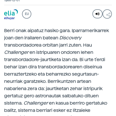
1988-12-01
EU
Berri onak aipatuz hasiko gara. Iparramerikarrek
joan den irailaren batean
Discovery
transbordadorea orbitan jarri zuten. Hau
Challenger
en istripuaren ondoren lehen
transbordadore-jaurtiketa izan da. Bi urte t'erdi
behar izan dira transbordadorearen diseinua
berraztertzeko eta beharrezko segurtasun-
neurriak garatzeko. Berrikuntzen artean
nabariena zera da: jaurtiketan zehar istripurik
gertatuz gero astronautak salbatuko dituen
sistema.
Challenger
en kasua berriro gertatuko
balitz, sistema berriari esker ez litzaieke