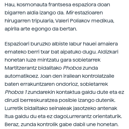
Hau, kosmonauta frantsesa espaziora doan
bigarren aldia izango da.
Mir
estazioaren
hirugarren tripularia, Valeri Poliakov medikua,
apirila arte egongo da bertan.
Espazioari buruzko albiste labur hauei amaiera
emateko berri txar bat aipatuko dugu. Aldizkari
honetan luze mintzatu gara sobietarrek
Martitzerantz bidalitako
Phobos
zunda
automatikoez. Joan den irailean kontrolatzaile
baten errakuntzaren ondorioz, sobietarrek
Phobos 1
zundarekin kontaktua galdu dute eta ez
dirudi berreskuratzea posible izango dutenik.
Lurretik bidalitako seinaleak jasotzeko antenak
itua galdu du eta ez dagoLurrerantz orientaturik.
Beraz, zunda kontrolik gabe dabil une honetan.