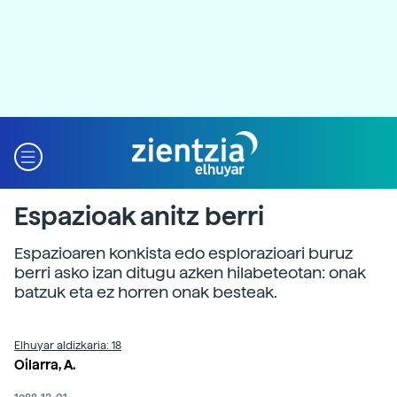
Espazioak anitz berri
Espazioaren konkista edo esplorazioari buruz
berri asko izan ditugu azken hilabeteotan: onak
batzuk eta ez horren onak besteak.
Elhuyar aldizkaria: 18
Oilarra, A.