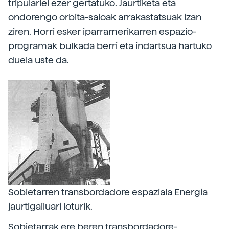
tripulariei ezer gertatuko. Jaurtiketa eta
ondorengo orbita-saioak arrakastatsuak izan
ziren. Horri esker iparramerikarren espazio-
programak bulkada berri eta indartsua hartuko
duela uste da.
Sobietarren transbordadore espaziala Energia
jaurtigailuari loturik.
Sobietarrak ere beren transbordadore-