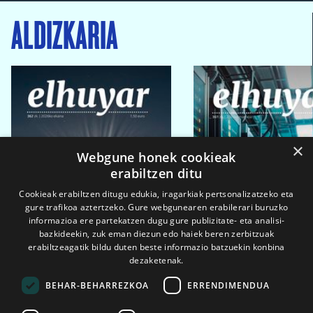
ALDIZKARIA
×
Webgune honek cookieak
erabiltzen ditu
Cookieak erabiltzen ditugu edukia, iragarkiak pertsonalizatzeko eta
gure trafikoa aztertzeko. Gure webgunearen erabilerari buruzko
informazioa ere partekatzen dugu gure publizitate- eta analisi-
bazkideekin, zuk eman diezun edo haiek beren zerbitzuak
erabiltzeagatik bildu duten beste informazio batzuekin konbina
dezaketenak.
BEHAR-BEHARREZKOA
ERRENDIMENDUA