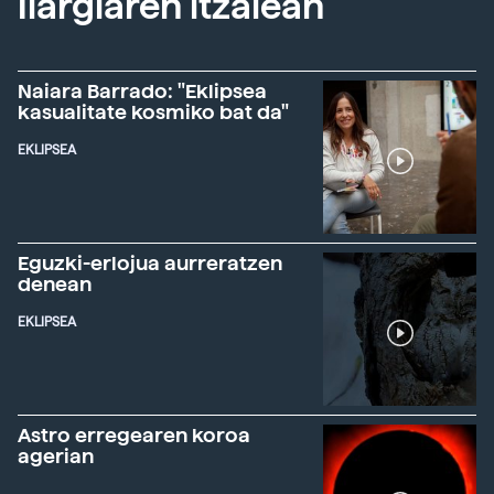
Ilargiaren itzalean
Naiara Barrado: "Eklipsea
kasualitate kosmiko bat da"
EKLIPSEA
Eguzki-erlojua aurreratzen
denean
EKLIPSEA
Astro erregearen koroa
agerian