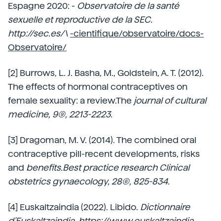
Espagne 2020: -
Observatoire de la santé
sexuelle et reproductive de la SEC.
http://sec.es/\
-cientifique/observatoire/docs-
Observatoire/
[2] Burrows, L. J. Basha, M., Goldstein, A. T. (2012).
The effects of hormonal contraceptives on
female sexuality: a review.The
journal of cultural
medicine, 9(9), 2213-2223.
[3] Dragoman, M. V. (2014). The combined oral
contraceptive pill-recent developments, risks
and
benefits.Best practice research Clinical
obstetrics gynaecology, 28(6), 825-834.
[4] Euskaltzaindia (2022). Libido.
Dictionnaire
d'Euskaltzaindia. https://www.euskaltzaindia