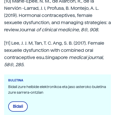
[10] Marié-Épée, N. M., de Alarcón, R., de la
Nervión -Larrad, J. I, Profusa, B. Montejo, A. L.
(2019). Hormonal contraceptives, female
sexuelle dysfunction, and managing strategies: a
review.Journal
of clinical medicine, 8(6), 908.
[11] Lee, J. J. M, Tan, T. C. Ang, S. B. (2017). Female
sexuelle dysfunction with combined oral
contraceptive esu.Singapore
medical journal,
58(6), 285.
BULETINA
Bidali zure helbide elektronikoa eta jaso asteroko buletina
zure sarrera-ontzian
Bidali