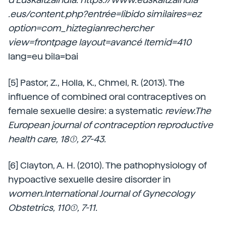
.eus/content.php?entrée=libido similaires=ez
option=com_hiztegianrechercher
view=frontpage layout=avancé Itemid=410
lang=eu bila=bai
[5] Pastor, Z., Holla, K., Chmel, R. (2013). The
influence of combined oral contraceptives on
female sexuelle desire: a systematic
review.The
European journal of contraception reproductive
health care, 18(1), 27-43.
[6] Clayton, A. H. (2010). The pathophysiology of
hypoactive sexuelle desire disorder in
women.International Journal of Gynecology
Obstetrics, 110(1), 7-11.