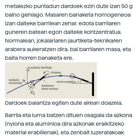
metalezko puntadun dardoek ezin dute izan 50 g
baino gehiago. Masaren banaketa homogeneoa
izan daiteke barrilean zehar, edota barrilaren
guneren batean egon daiteke kontzentratua.
Normalean, jokalariaren jaurtiketa-teknikaren
arabera aukeratzen dira, bai barrilaren masa, eta
baita horren banaketa ere.
Dardoek balantza egiten dute airean doazela.
Barrila eta luma batzen dituen osagaia da azkona
(nylona eta aluminioa dira azkonak eraikitzeko
material erabilienak), eta zenbait luzeratakoak