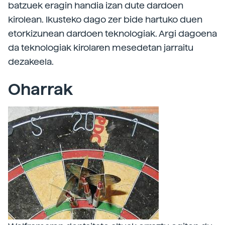
batzuek eragin handia izan dute dardoen
kirolean. Ikusteko dago zer bide hartuko duen
etorkizunean dardoen teknologiak. Argi dagoena
da teknologiak kirolaren mesedetan jarraitu
dezakeela.
Oharrak