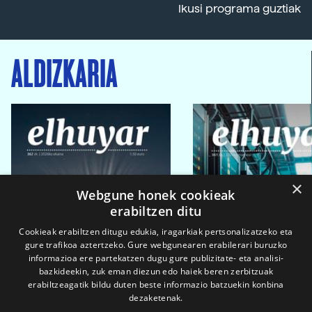
Ikusi programa guztiak
ALDIZKARIA
×
Webgune honek cookieak
erabiltzen ditu
Cookieak erabiltzen ditugu edukia, iragarkiak pertsonalizatzeko eta
gure trafikoa aztertzeko. Gure webgunearen erabilerari buruzko
informazioa ere partekatzen dugu gure publizitate- eta analisi-
bazkideekin, zuk eman diezun edo haiek beren zerbitzuak
erabiltzeagatik bildu duten beste informazio batzuekin konbina
dezaketenak.