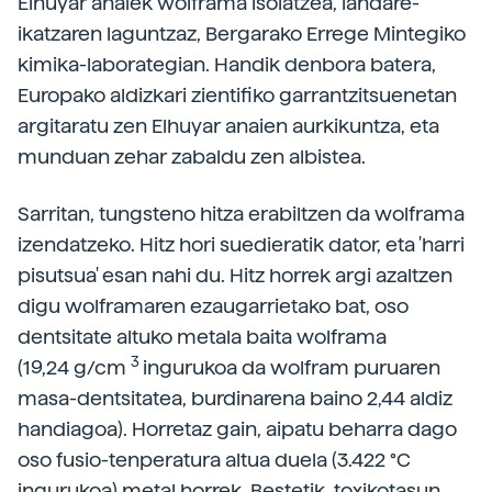
Elhuyar anaiek wolframa isolatzea, landare-
ikatzaren laguntzaz, Bergarako Errege Mintegiko
kimika-laborategian. Handik denbora batera,
Europako aldizkari zientifiko garrantzitsuenetan
argitaratu zen Elhuyar anaien aurkikuntza, eta
munduan zehar zabaldu zen albistea.
Sarritan, tungsteno hitza erabiltzen da wolframa
izendatzeko. Hitz hori suedieratik dator, eta 'harri
pisutsua' esan nahi du. Hitz horrek argi azaltzen
digu wolframaren ezaugarrietako bat, oso
dentsitate altuko metala baita wolframa
3
(19,24 g/cm
ingurukoa da wolfram puruaren
masa-dentsitatea, burdinarena baino 2,44 aldiz
handiagoa). Horretaz gain, aipatu beharra dago
oso fusio-tenperatura altua duela (3.422 °C
ingurukoa) metal horrek. Bestetik, toxikotasun