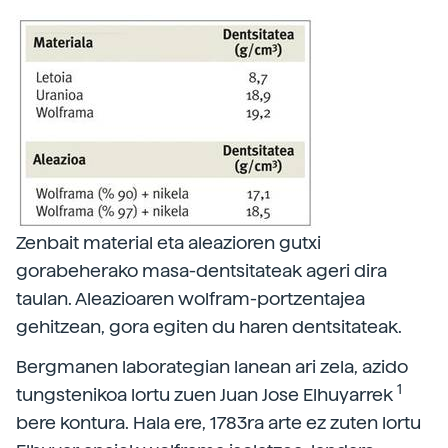
Zenbait material eta aleazioren gutxi
gorabeherako masa-dentsitateak ageri dira
taulan. Aleazioaren wolfram-portzentajea
gehitzean, gora egiten du haren dentsitateak.
Bergmanen laborategian lanean ari zela, azido
1
tungstenikoa lortu zuen Juan Jose Elhuyarrek
bere kontura. Hala ere, 1783ra arte ez zuten lortu