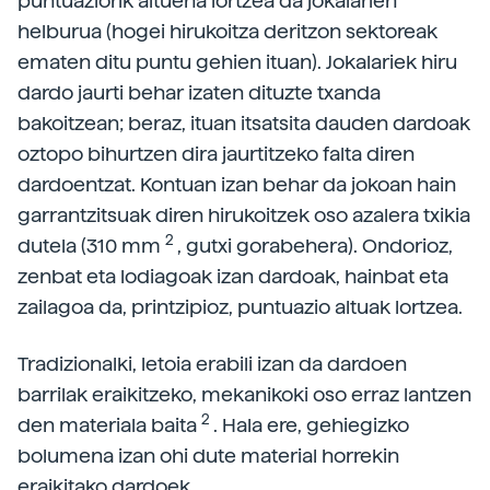
puntuaziorik altuena lortzea da jokalarien
helburua (hogei hirukoitza deritzon sektoreak
ematen ditu puntu gehien ituan). Jokalariek hiru
dardo jaurti behar izaten dituzte txanda
bakoitzean; beraz, ituan itsatsita dauden dardoak
oztopo bihurtzen dira jaurtitzeko falta diren
dardoentzat. Kontuan izan behar da jokoan hain
garrantzitsuak diren hirukoitzek oso azalera txikia
2
dutela (310 mm
, gutxi gorabehera). Ondorioz,
zenbat eta lodiagoak izan dardoak, hainbat eta
zailagoa da, printzipioz, puntuazio altuak lortzea.
Tradizionalki, letoia erabili izan da dardoen
barrilak eraikitzeko, mekanikoki oso erraz lantzen
2
den materiala baita
. Hala ere, gehiegizko
bolumena izan ohi dute material horrekin
eraikitako dardoek.