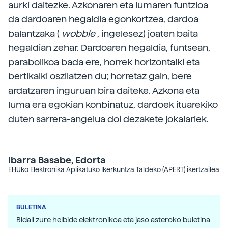
aurki daitezke. Azkonaren eta lumaren funtzioa
da dardoaren hegaldia egonkortzea, dardoa
balantzaka (
wobble
, ingelesez) joaten baita
hegaldian zehar. Dardoaren hegaldia, funtsean,
parabolikoa bada ere, horrek horizontalki eta
bertikalki oszilatzen du; horretaz gain, bere
ardatzaren inguruan bira daiteke. Azkona eta
luma era egokian konbinatuz, dardoek ituarekiko
duten sarrera-angelua doi dezakete jokalariek.
Ibarra Basabe, Edorta
EHUko Elektronika Aplikatuko Ikerkuntza Taldeko (APERT) ikertzailea
BULETINA
Bidali zure helbide elektronikoa eta jaso asteroko buletina