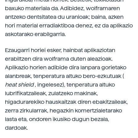
baxuko materiala da. Adibidez, wolframaren
antzeko dentsitatea du uranioak; baina, azken
hori material erradiaktiboa denez, ez da aplikazio
askotarako erabilgarria.
Ezaugarri horiei esker, hainbat aplikaziotan
erabiltzen dira wolframa duten aleazioak.
Aplikazio horien adibide dira lanpara gorietako
alanbreak, tenperatura altuko bero-ezkutuak (
heat shield
, ingelesez), tenperatura altuko
lubrifikatzaileak, zulatzeko makinak,
higadurarekiko hauskaitzak diren ebakitzaileak,
zerra zirkularrak, hegazkin komertzialetarako
lasta eta, ondoren ikusiko dugun bezala,
dardoak.