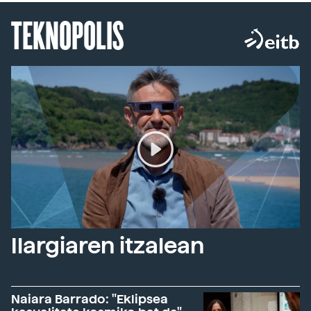
TEKNOPOLIS
Ilargiaren itzalean
Naiara Barrado: "Eklipsea