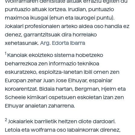
Wolframaren dentsitate altuak erraztu egiten du
puntuazio altuak lortzea. Irudian, puntuazio
maximoa ikusgai (ehun eta laurogei puntu).
Jokalari profesionalen arteko aldea oso handia ez
denez, garrantzitsuak dira horrelako
xehetasunak.
Arg. Edorta Ibarra
1
Kanoiak ekoizteko sistema hobetzeko
beharrezkoa zen informazio teknikoa
eskuratzeko, espioitza-lanetan ibili omen zen
Europan zehar Juan Jose Elhuyar, espainiar
koroarentzat. Bidaia hartan, Bergman, Hjelm eta
Scheele kimikari ospetsuen eskoletan izan zen
Elhuyar anaietan zaharrena.
2
Jokalariek barriletik heltzen diote dardoari.
Letoia eta wolframa oso labainkorrak direnez,