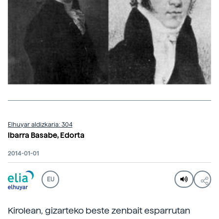
Elhuyar aldizkaria: 304
Ibarra Basabe, Edorta
2014-01-01
EU
Kirolean, gizarteko beste zenbait esparrutan