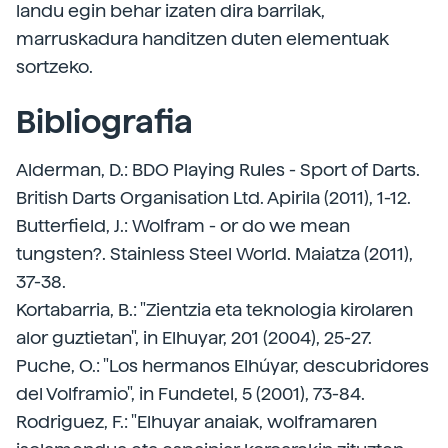
landu egin behar izaten dira barrilak,
marruskadura handitzen duten elementuak
sortzeko.
Bibliografia
Alderman, D.: BDO Playing Rules - Sport of Darts.
British Darts Organisation Ltd. Apirila (2011), 1-12.
Butterfield, J.: Wolfram - or do we mean
tungsten?. Stainless Steel World. Maiatza (2011),
37-38.
Kortabarria, B.: "Zientzia eta teknologia kirolaren
alor guztietan", in Elhuyar, 201 (2004), 25-27.
Puche, O.: "Los hermanos Elhúyar, descubridores
del Volframio", in Fundetel, 5 (2001), 73-84.
Rodriguez, F.: "Elhuyar anaiak, wolframaren