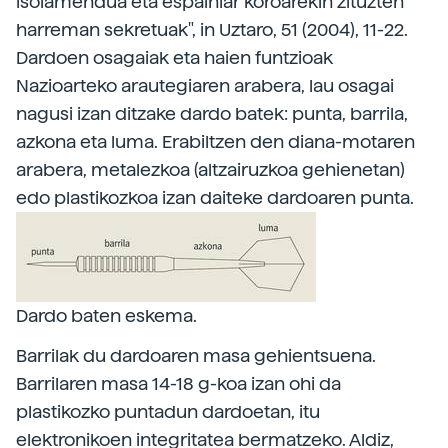
isolamendua eta espainiar koroarekin zituzten
harreman sekretuak", in Uztaro, 51 (2004), 11-22.
Dardoen osagaiak eta haien funtzioak
Nazioarteko arautegiaren arabera, lau osagai
nagusi izan ditzake dardo batek: punta, barrila,
azkona eta luma. Erabiltzen den diana-motaren
arabera, metalezkoa (altzairuzkoa gehienetan)
edo plastikozkoa izan daiteke dardoaren punta.
Dardo baten eskema.
Barrilak du dardoaren masa gehientsuena.
Barrilaren masa 14-18 g-koa izan ohi da
plastikozko puntadun dardoetan, itu
elektronikoen integritatea bermatzeko. Aldiz,