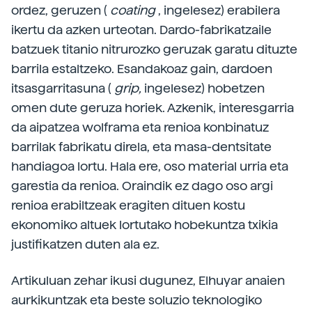
ordez, geruzen (
coating
, ingelesez) erabilera
ikertu da azken urteotan. Dardo-fabrikatzaile
batzuek titanio nitrurozko geruzak garatu dituzte
barrila estaltzeko. Esandakoaz gain, dardoen
itsasgarritasuna (
grip,
ingelesez) hobetzen
omen dute geruza horiek. Azkenik, interesgarria
da aipatzea wolframa eta renioa konbinatuz
barrilak fabrikatu direla, eta masa-dentsitate
handiagoa lortu. Hala ere, oso material urria eta
garestia da renioa. Oraindik ez dago oso argi
renioa erabiltzeak eragiten dituen kostu
ekonomiko altuek lortutako hobekuntza txikia
justifikatzen duten ala ez.
Artikuluan zehar ikusi dugunez, Elhuyar anaien
aurkikuntzak eta beste soluzio teknologiko