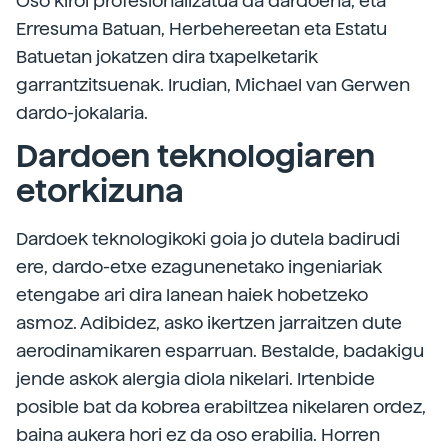
Oso kirol profesionalizatua da dardoena, eta
Erresuma Batuan, Herbehereetan eta Estatu
Batuetan jokatzen dira txapelketarik
garrantzitsuenak. Irudian, Michael van Gerwen
dardo-jokalaria.
Dardoen teknologiaren
etorkizuna
Dardoek teknologikoki goia jo dutela badirudi
ere, dardo-etxe ezagunenetako ingeniariak
etengabe ari dira lanean haiek hobetzeko
asmoz. Adibidez, asko ikertzen jarraitzen dute
aerodinamikaren esparruan. Bestalde, badakigu
jende askok alergia diola nikelari. Irtenbide
posible bat da kobrea erabiltzea nikelaren ordez,
baina aukera hori ez da oso erabilia. Horren