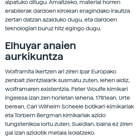
aipatuko ditugu. Amaitzeko, material horren
erabilerak dardoen kirolean eragindako iraultza
zertan datzan azalduko dugu, eta dardoen
teknologiari buruz hitz egingo dugu.
Elhuyar anaien
aurkikuntza
Wolframita ikertzen ari ziren Ipar Europako
zenbait zientzialarik susmatu zuten, lehen aldiz,
wolframaren existentzia. Peter Woulfe kimikari
ingelesa izan zen horietan lehena, 1781ean. Urte
berean, Carl Wilhelm Scheele botikari-kimikariak
eta Torbern Bergman kimikariak azido
tungstenikoa lortu zuten, Suedian, baina ez ziren
gai izan azidotik metala isolatzeko.