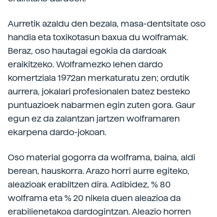
Aurretik azaldu den bezala, masa-dentsitate oso
handia eta toxikotasun baxua du wolframak.
Beraz, oso hautagai egokia da dardoak
eraikitzeko. Wolframezko lehen dardo
komertziala 1972an merkaturatu zen; ordutik
aurrera, jokalari profesionalen batez besteko
puntuazioek nabarmen egin zuten gora. Gaur
egun ez da zalantzan jartzen wolframaren
ekarpena dardo-jokoan.
Oso material gogorra da wolframa, baina, aldi
berean, hauskorra. Arazo horri aurre egiteko,
aleazioak erabiltzen dira. Adibidez, % 80
wolframa eta % 20 nikela duen aleazioa da
erabilienetakoa dardogintzan. Aleazio horren