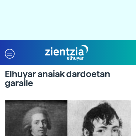
Elhuyar anaiak dardoetan
garaile