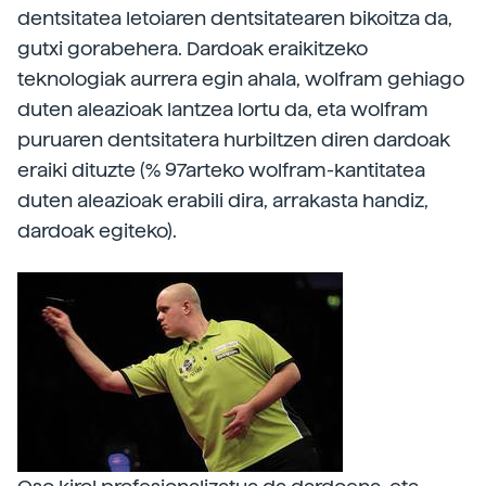
dentsitatea letoiaren dentsitatearen bikoitza da,
gutxi gorabehera. Dardoak eraikitzeko
teknologiak aurrera egin ahala, wolfram gehiago
duten aleazioak lantzea lortu da, eta wolfram
puruaren dentsitatera hurbiltzen diren dardoak
eraiki dituzte (% 97arteko wolfram-kantitatea
duten aleazioak erabili dira, arrakasta handiz,
dardoak egiteko).