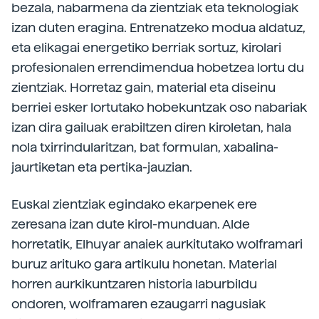
bezala, nabarmena da zientziak eta teknologiak
izan duten eragina. Entrenatzeko modua aldatuz,
eta elikagai energetiko berriak sortuz, kirolari
profesionalen errendimendua hobetzea lortu du
zientziak. Horretaz gain, material eta diseinu
berriei esker lortutako hobekuntzak oso nabariak
izan dira gailuak erabiltzen diren kiroletan, hala
nola txirrindularitzan, bat formulan, xabalina-
jaurtiketan eta pertika-jauzian.
Euskal zientziak egindako ekarpenek ere
zeresana izan dute kirol-munduan. Alde
horretatik, Elhuyar anaiek aurkitutako wolframari
buruz arituko gara artikulu honetan. Material
horren aurkikuntzaren historia laburbildu
ondoren, wolframaren ezaugarri nagusiak