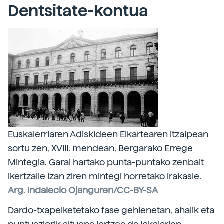
Dentsitate-kontua
Euskalerriaren Adiskideen Elkartearen itzalpean
sortu zen, XVIII. mendean, Bergarako Errege
Mintegia. Garai hartako punta-puntako zenbait
ikertzaile izan ziren mintegi horretako irakasle.
Arg. Indalecio Ojanguren/CC-BY-SA
Dardo-txapelketetako fase gehienetan, ahalik eta