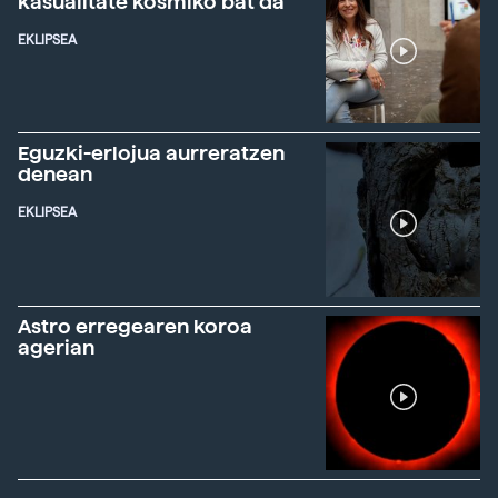
kasualitate kosmiko bat da"
EKLIPSEA
Eguzki-erlojua aurreratzen
denean
EKLIPSEA
Astro erregearen koroa
agerian