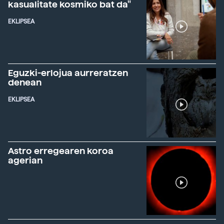
kasualitate kosmiko bat da"
EKLIPSEA
Eguzki-erlojua aurreratzen
denean
EKLIPSEA
Astro erregearen koroa
agerian