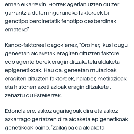
eman elkarrekin. Horrek agerian uzten du zer
garrantzia duten inguruneko faktoreek bi
genotipo berdinetatik fenotipo desberdinak
emateko".
Kanpo-faktoreei dagokienez, "Oro har, ikusi dugu
geneetan aldaketak eragiten dituzten faktore
edo agente berek eragin ditzaketela aldaketa
epigenetikoak. Hau da, geneetan mutazioak
eragiten dituzten faktoreek, halaber, metilazioak
eta histonen azetilazioak eragin ditzakete",
zehaztu du Estellerrek.
Edonola ere, askoz ugariagoak dira eta askoz
azkarrago gertatzen dira aldaketa epigenetikoak
genetikoak baino. "Zailagoa da aldaketa