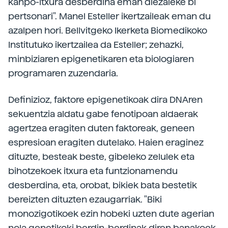
kanpo-itxura desberdina eman diezaieke bi
pertsonari". Manel Esteller ikertzaileak eman du
azalpen hori. Bellvitgeko Ikerketa Biomedikoko
Institutuko ikertzailea da Esteller; zehazki,
minbiziaren epigenetikaren eta biologiaren
programaren zuzendaria.
Definizioz, faktore epigenetikoak dira DNAren
sekuentzia aldatu gabe fenotipoan aldaerak
agertzea eragiten duten faktoreak, geneen
espresioan eragiten dutelako. Haien eraginez
dituzte, besteak beste, gibeleko zelulek eta
bihotzekoek itxura eta funtzionamendu
desberdina, eta, orobat, bikiek bata bestetik
bereizten dituzten ezaugarriak. "Biki
monozigotikoek ezin hobeki uzten dute agerian
nola genetikoki berdin-berdinak diren banakoek