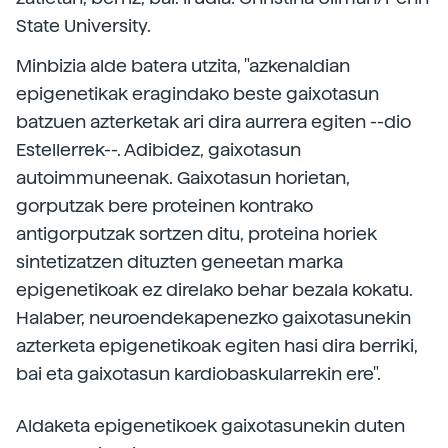
State University.
Minbizia alde batera utzita, "azkenaldian
epigenetikak eragindako beste gaixotasun
batzuen azterketak ari dira aurrera egiten --dio
Estellerrek--. Adibidez, gaixotasun
autoimmuneenak. Gaixotasun horietan,
gorputzak bere proteinen kontrako
antigorputzak sortzen ditu, proteina horiek
sintetizatzen dituzten geneetan marka
epigenetikoak ez direlako behar bezala kokatu.
Halaber, neuroendekapenezko gaixotasunekin
azterketa epigenetikoak egiten hasi dira berriki,
bai eta gaixotasun kardiobaskularrekin ere".
Aldaketa epigenetikoek gaixotasunekin duten