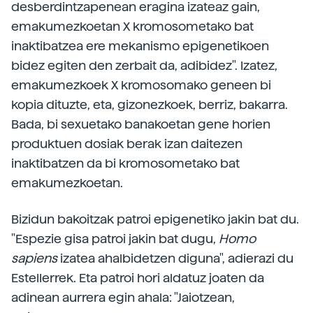
desberdintzapenean eragina izateaz gain,
emakumezkoetan X kromosometako bat
inaktibatzea ere mekanismo epigenetikoen
bidez egiten den zerbait da, adibidez". Izatez,
emakumezkoek X kromosomako geneen bi
kopia dituzte, eta, gizonezkoek, berriz, bakarra.
Bada, bi sexuetako banakoetan gene horien
produktuen dosiak berak izan daitezen
inaktibatzen da bi kromosometako bat
emakumezkoetan.
Bizidun bakoitzak patroi epigenetiko jakin bat du.
"Espezie gisa patroi jakin bat dugu,
Homo
sapiens
izatea ahalbidetzen diguna", adierazi du
Estellerrek. Eta patroi hori aldatuz joaten da
adinean aurrera egin ahala: "Jaiotzean,