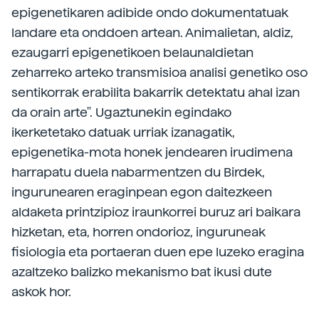
epigenetikaren adibide ondo dokumentatuak
landare eta onddoen artean. Animalietan, aldiz,
ezaugarri epigenetikoen belaunaldietan
zeharreko arteko transmisioa analisi genetiko oso
sentikorrak erabilita bakarrik detektatu ahal izan
da orain arte". Ugaztunekin egindako
ikerketetako datuak urriak izanagatik,
epigenetika-mota honek jendearen irudimena
harrapatu duela nabarmentzen du Birdek,
ingurunearen eraginpean egon daitezkeen
aldaketa printzipioz iraunkorrei buruz ari baikara
hizketan, eta, horren ondorioz, inguruneak
fisiologia eta portaeran duen epe luzeko eragina
azaltzeko balizko mekanismo bat ikusi dute
askok hor.