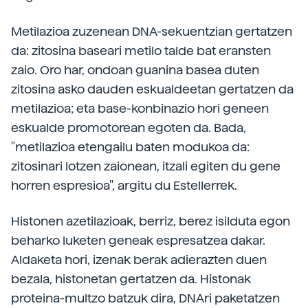
Metilazioa zuzenean DNA-sekuentzian gertatzen
da: zitosina baseari metilo talde bat eransten
zaio. Oro har, ondoan guanina basea duten
zitosina asko dauden eskualdeetan gertatzen da
metilazioa; eta base-konbinazio hori geneen
eskualde promotorean egoten da. Bada,
"metilazioa etengailu baten modukoa da:
zitosinari lotzen zaionean, itzali egiten du gene
horren espresioa", argitu du Estellerrek.
Histonen azetilazioak, berriz, berez isilduta egon
beharko luketen geneak espresatzea dakar.
Aldaketa hori, izenak berak adierazten duen
bezala, histonetan gertatzen da. Histonak
proteina-multzo batzuk dira, DNAri paketatzen