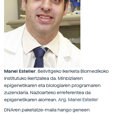
Manel Esteller
. Bellvitgeko Ikerketa Biomedikoko
Institutuko ikertzailea da. Minbiziaren
epigenetikaren eta biologiaren programaren
zuzendaria. Nazioarteko erreferentea da
epigenetikaren alorrean.
Arg. Manel Esteller
DNAren paketatze-maila hango geneen