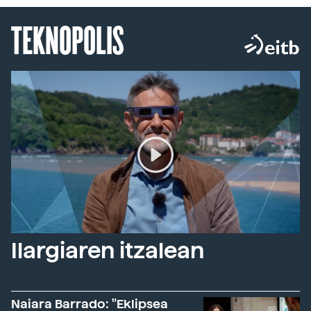
TEKNOPOLIS
Ilargiaren itzalean
Naiara Barrado: "Eklipsea