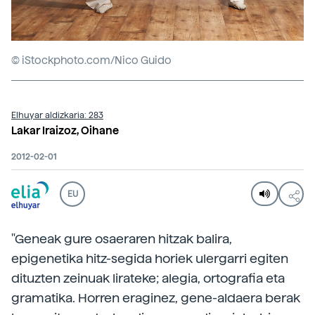
© iStockphoto.com/Nico Guido
Elhuyar aldizkaria: 283
Lakar Iraizoz, Oihane
2012-02-01
EU
"Geneak gure osaeraren hitzak balira,
epigenetika hitz-segida horiek ulergarri egiten
dituzten zeinuak lirateke; alegia, ortografia eta
gramatika. Horren eraginez, gene-aldaera berak