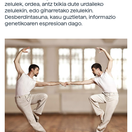
zelulek, ordea, antz txikia dute urdaileko
zelulekin, edo giharretako zelulekin.
Desberdintasuna, kasu guztietan, informazio
genetikoaren espresioan dago.