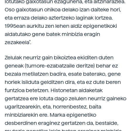
lotutako gaixotasun ezagunena, eta aitzinarazlea.
Oso gaixotasun ohikoa delako izan daiteke hori,
eta erraza delako aztertzeko laginak lortzea.
1995ean aurkitu zen lehen aldiz epigenetikoki
aldatutako gene batek minbizia eragin
zezakeela".
Zelulak neurriz gain bikoiztea ekiditen duten
geneak (tumore-ezabatzaile deritze) behar ez
bezala metilatzen badira, esate baterako, gene
horiek isilduta gelditzen dira, eta ez dute beren
funtzioa betetzen. Histonetan aldaketak
gertatzea ere lotuta dago zelulen neurriz gaineko
ugaritzearekin, eta, horrenbestez, baita
minbiziarekin ere. Marka epigenetiko
desberdinen eraginez gertatzen da, bestalde,