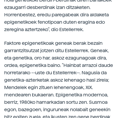
ezaugarri desberdinak izan ditzaketen.
Horrenbestez, eredu paregabeak dira aldaketa
epigenetikoek fenotipoan duten eragina edo
zeregina aztertzeko", dio Estellerrek.
Faktore epigenetikoak geneak berak bezain
garrantzitsutzat jotzen ditu Estellerrek. Geneak,
eta genetika, oro har, askoz ezagunagoak dira,
ordea, epigenetika baino. "Hainbat arrazoi daude
horretarako --uste du Estellerrek--. Nagusia da
genetika-azterketak askoz lehenago hasi zirela;
Mendelek egin zituen lehenengoak, XIX.
mendearen bukaeran. Epigenetika modernoa,
berriz, 1980ko hamarkadan sortu zen. Susmoa
egon, bazegoen, inguruneak nolabait geneekin
hitz egiten zuela, eta ikusten zen gene berdinak