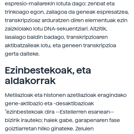
espresio-mailarekin lotuta dago: zenbat eta
trinkoago egon, zailagoa da geneak espresatzea,
transkripzioaz arduratzen diren elementuak ezin
zaizkiolako lotu DNA-sekuentziari. Aitzitik,
lasaiago baldin badago, transkripzioaren
aktibatzaileak lotu, eta geneen transkripzioa
gerta daiteke.
Ezinbestekoak, eta
aldakorrak
Metilazioak eta histonen azetilazioak eragindako
gene-aktibazio eta -desaktibazioak
"ezinbestekoak dira --Estellerren esanean--
bizirik irauteko; haiek gabe, garapenaren fase
goiztiarretan hilko ginateke. Zelulen