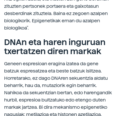
zituzten pertsonek portaera eta gaixotasun
desberdinak zituztela. Baina ez zegoen azalpen
biologikorik. Epigenetikak eman du azalpen
biologikoa".
DNAn eta haren inguruan
txertatzen diren markak
Geneen espresioan eragina izatea da gene
batzuk espresatzea eta beste batzuk isiltzea.
Horretarako, ez dago DNAren sekuentzia aldatu
beharrik, hau da, mutaziorik egin beharrik.
Nahikoa da sekuentzian bertan, edo harengandik
hurbil, espresioa bultzatuko edo etengo duten
markak jartzea. Bi dira mekanismo epigenetiko
nagusiak: metilazioa eta histonen azetilazioa.