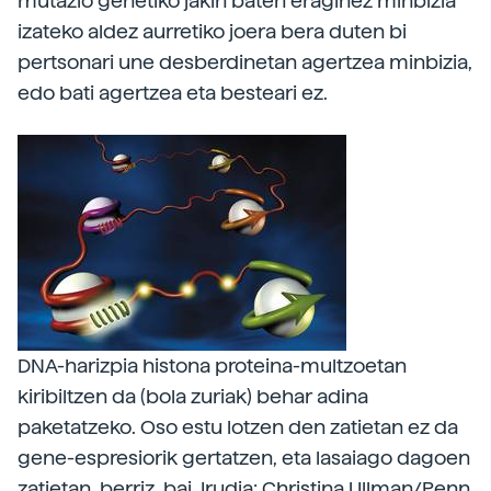
mutazio genetiko jakin baten eraginez minbizia
izateko aldez aurretiko joera bera duten bi
pertsonari une desberdinetan agertzea minbizia,
edo bati agertzea eta besteari ez.
DNA-harizpia histona proteina-multzoetan
kiribiltzen da (bola zuriak) behar adina
paketatzeko. Oso estu lotzen den zatietan ez da
gene-espresiorik gertatzen, eta lasaiago dagoen
zatietan, berriz, bai. Irudia: Christina Ullman/Penn