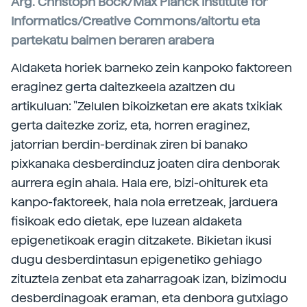
Arg. Christoph Bock/Max Planck Institute for
Informatics/Creative Commons/aitortu eta
partekatu baimen beraren arabera
Aldaketa horiek barneko zein kanpoko faktoreen
eraginez gerta daitezkeela azaltzen du
artikuluan: "Zelulen bikoizketan ere akats txikiak
gerta daitezke zoriz, eta, horren eraginez,
jatorrian berdin-berdinak ziren bi banako
pixkanaka desberdinduz joaten dira denborak
aurrera egin ahala. Hala ere, bizi-ohiturek eta
kanpo-faktoreek, hala nola erretzeak, jarduera
fisikoak edo dietak, epe luzean aldaketa
epigenetikoak eragin ditzakete. Bikietan ikusi
dugu desberdintasun epigenetiko gehiago
zituztela zenbat eta zaharragoak izan, bizimodu
desberdinagoak eraman, eta denbora gutxiago