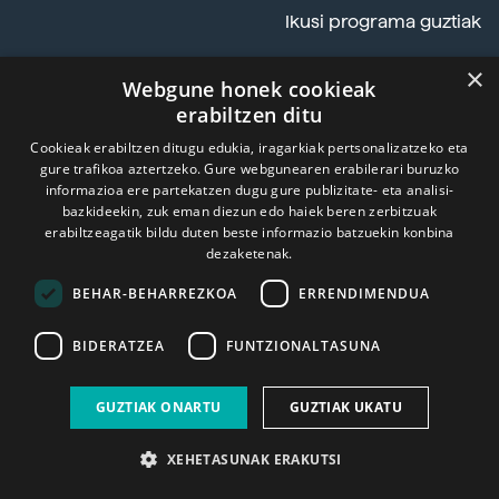
Ikusi programa guztiak
×
Webgune honek cookieak
ALDIZKARIA
erabiltzen ditu
Cookieak erabiltzen ditugu edukia, iragarkiak pertsonalizatzeko eta
gure trafikoa aztertzeko. Gure webgunearen erabilerari buruzko
informazioa ere partekatzen dugu gure publizitate- eta analisi-
bazkideekin, zuk eman diezun edo haiek beren zerbitzuak
erabiltzeagatik bildu duten beste informazio batzuekin konbina
dezaketenak.
BEHAR-BEHARREZKOA
ERRENDIMENDUA
BIDERATZEA
FUNTZIONALTASUNA
GUZTIAK ONARTU
GUZTIAK UKATU
XEHETASUNAK ERAKUTSI