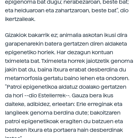
epigenoma bat dugu; nerabezaroan, beste bat;
eta helduaroan eta zahartzaroan, beste bat", dio
ikertzaileak.
Gizakiok bakarrik ez; animalia askotan ikusi dira
garapenarekin batera gertatzen diren aldaketa
epigenetiko horiek. Har dezagun kontuan
tximeleta bat. Tximeleta horrek jaiotzetik genoma
jakin bat du, baina itxura erabat desberdina du
metamorfosia gertatu baino lehen eta ondoren.
"Patroi epigenetikoa aldatuz doalako gertatzen
da hori --dio Estellerrek--. Gauza bera ikus
daiteke, adibidez, erleetan: Erle erreginak eta
langileek genoma berdina dute; bakoitzaren
patroi epigenetikoak eragiten du batzuen eta
besteen itxura eta portaera hain desberdinak