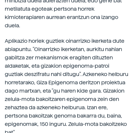
minbizia duela adierazten duela; edo gene bat
metilatuta egoteak pertsona horrek
kimioterapiaren aurrean erantzun ona izango
duela.
Aplikazio horiek guztiek oinarrizko ikerketa dute
abiapuntu. "Oinarrizko ikerketan, aurkitu nahian
gabiltza zer mekanismok eragiten dituzten
aldaketak, eta gizakion epigenoma-patroi
guztiak deszifratu nahi ditugu". Azkeneko helburu
horretarako, Giza Epigenoma deritzon proiektua
dago martxan, eta "gu haren kide gara. Gizakion
zelula-mota bakoitzaren epigenoma zein den
zehaztea da azkeneko helburua. Izan ere,
pertsona bakoitzak genoma bakarra du, baina,
epigenomak, 150 inguru. Zelula-mota bakoitzeko
bat".