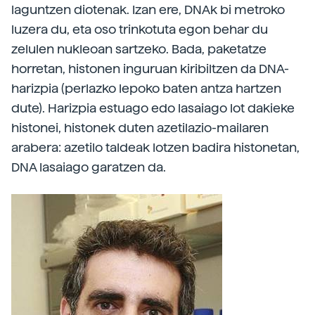
laguntzen diotenak. Izan ere, DNAk bi metroko
luzera du, eta oso trinkotuta egon behar du
zelulen nukleoan sartzeko. Bada, paketatze
horretan, histonen inguruan kiribiltzen da DNA-
harizpia (perlazko lepoko baten antza hartzen
dute). Harizpia estuago edo lasaiago lot dakieke
histonei, histonek duten azetilazio-mailaren
arabera: azetilo taldeak lotzen badira histonetan,
DNA lasaiago garatzen da.