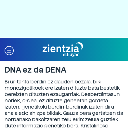
DNA ez da DENA
Bi ur-tanta berdin ez dauden bezala, biki
monozigotikoek ere izaten dituzte bata bestetik
bereizten dituzten ezaugarriak. Desberdintasun
horiek, ordea, ez dituzte geneetan gordeta
izaten; genetikoki berdin-berdinak izaten dira
anaia edo ahizpa bikiak. Gauza bera gertatzen da
norbanako bakoitzaren zelulekin: zelula guztiek
dute informazio genetiko bera. Kristalinoko