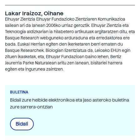
Lakar Iraizoz, Oihane
Elhuyar Zientzia Elhuyar Fundazioko Zientziaren Komunikazioa
sailean ari da lanean 2006ko urriaz geroztik. Elhuyar Zientzia eta
Teknologia aldizkarian ia hilabetero artikuluak argitaratzen ditu, eta
Basque Research webguneko arduraduna eta erredaktorea ere
bada. Euskal Herrian egiten den ikerketaren berri ematen du
Basque Researchek. Biologian lizentziatua da, Leioako EHUn egin
zituen ikasketak, eta, Elhuyar Fundazioan baino lehen, Bertiz
Jaurerria Parke Naturalean aritu zen lanean, bisitariei harrera
egiten eta ingurunea zaintzen.
BULETINA
Bidali zure helbide elektronikoa eta jaso asteroko buletina
zure sarrera-ontzian
Bidali