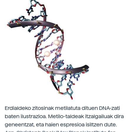
Erdialdeko zitosinak metilatuta dituen DNA-zati
baten ilustrazioa. Metilo-taldeak itzalgailuak dira
geneentzat, eta haien espresioa isiltzen dute.