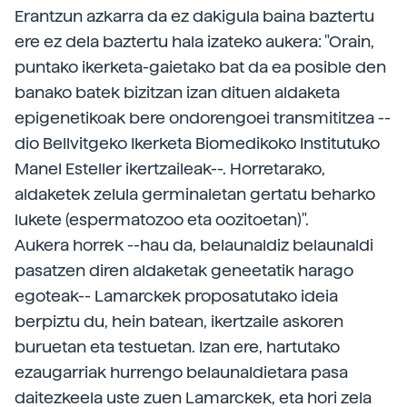
Erantzun azkarra da ez dakigula baina baztertu
ere ez dela baztertu hala izateko aukera: "Orain,
puntako ikerketa-gaietako bat da ea posible den
banako batek bizitzan izan dituen aldaketa
epigenetikoak bere ondorengoei transmititzea --
dio Bellvitgeko Ikerketa Biomedikoko Institutuko
Manel Esteller ikertzaileak--. Horretarako,
aldaketek zelula germinaletan gertatu beharko
lukete (espermatozoo eta oozitoetan)".
Aukera horrek --hau da, belaunaldiz belaunaldi
pasatzen diren aldaketak geneetatik harago
egoteak-- Lamarckek proposatutako ideia
berpiztu du, hein batean, ikertzaile askoren
buruetan eta testuetan. Izan ere, hartutako
ezaugarriak hurrengo belaunaldietara pasa
daitezkeela uste zuen Lamarckek, eta hori zela