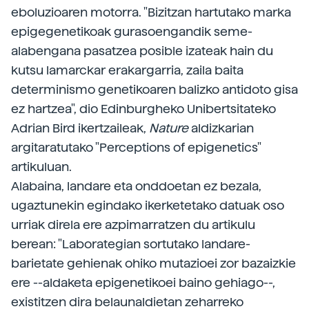
eboluzioaren motorra. "Bizitzan hartutako marka
epigegenetikoak gurasoengandik seme-
alabengana pasatzea posible izateak hain du
kutsu lamarckar erakargarria, zaila baita
determinismo genetikoaren balizko antidoto gisa
ez hartzea", dio Edinburgheko Unibertsitateko
Adrian Bird ikertzaileak,
Nature
aldizkarian
argitaratutako "Perceptions of epigenetics"
artikuluan.
Alabaina, landare eta onddoetan ez bezala,
ugaztunekin egindako ikerketetako datuak oso
urriak direla ere azpimarratzen du artikulu
berean: "Laborategian sortutako landare-
barietate gehienak ohiko mutazioei zor bazaizkie
ere --aldaketa epigenetikoei baino gehiago--,
existitzen dira belaunaldietan zeharreko