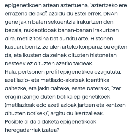
epigenetikoen artean aztertuena, "aztertzeko ere
errazena delako", azaldu du Estellerrek. DNAn
gene jakin baten sekuentzia irakurtzen den
bezala, nukleotidoak banan-banan irakurtzen
dira, metilzitosina bat aurkitu arte. Histonen
kasuan, berriz, zelulen arteko konparazioa egiten
da, eta ikusten da zeinek dituzten histonetan
besteek ez dituzten azetilo taldeak.
Hala, pertsonen profil epigenetikoa ezagututa,
azetilazio- eta metilazio-akatsak identifika
daitezke, eta jakin daiteke, esate baterako, "zer
eragin izango duten botika epigenetikoek
(metilazioak edo azetilazioak jartzen eta kentzen
dituzten botikek)", argitu du ikertzaileak.
Posible al da aldaketa epigenetikoak
heregadarriak izatea?