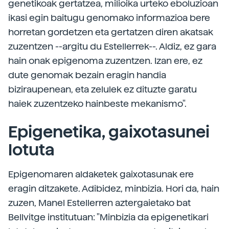
genetikoak gertatzea, milioika urteko eboluzioan
ikasi egin baitugu genomako informazioa bere
horretan gordetzen eta gertatzen diren akatsak
zuzentzen --argitu du Estellerrek--. Aldiz, ez gara
hain onak epigenoma zuzentzen. Izan ere, ez
dute genomak bezain eragin handia
biziraupenean, eta zelulek ez dituzte garatu
haiek zuzentzeko hainbeste mekanismo".
Epigenetika, gaixotasunei
lotuta
Epigenomaren aldaketek gaixotasunak ere
eragin ditzakete. Adibidez, minbizia. Hori da, hain
zuzen, Manel Estellerren aztergaietako bat
Bellvitge institutuan: "Minbizia da epigenetikari