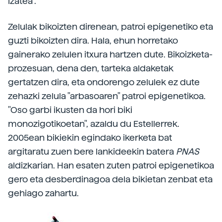
izatea".
Zelulak bikoizten direnean, patroi epigenetiko eta
guzti bikoizten dira. Hala, ehun horretako
gainerako zelulen itxura hartzen dute. Bikoizketa-
prozesuan, dena den, tarteka aldaketak
gertatzen dira, eta ondorengo zelulek ez dute
zehazki zelula "arbasoaren" patroi epigenetikoa.
"Oso garbi ikusten da hori biki
monozigotikoetan", azaldu du Estellerrek.
2005ean bikiekin egindako ikerketa bat
argitaratu zuen bere lankideekin batera
PNAS
aldizkarian. Han esaten zuten patroi epigenetikoa
gero eta desberdinagoa dela bikietan zenbat eta
gehiago zahartu.