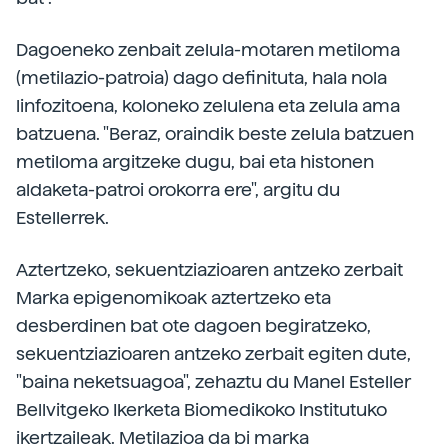
Dagoeneko zenbait zelula-motaren metiloma
(metilazio-patroia) dago definituta, hala nola
linfozitoena, koloneko zelulena eta zelula ama
batzuena. "Beraz, oraindik beste zelula batzuen
metiloma argitzeke dugu, bai eta histonen
aldaketa-patroi orokorra ere", argitu du
Estellerrek.
Aztertzeko, sekuentziazioaren antzeko zerbait
Marka epigenomikoak aztertzeko eta
desberdinen bat ote dagoen begiratzeko,
sekuentziazioaren antzeko zerbait egiten dute,
"baina neketsuagoa", zehaztu du Manel Esteller
Bellvitgeko Ikerketa Biomedikoko Institutuko
ikertzaileak. Metilazioa da bi marka