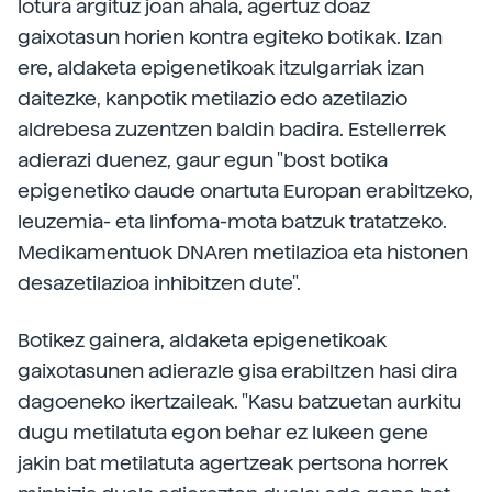
lotura argituz joan ahala, agertuz doaz
gaixotasun horien kontra egiteko botikak. Izan
ere, aldaketa epigenetikoak itzulgarriak izan
daitezke, kanpotik metilazio edo azetilazio
aldrebesa zuzentzen baldin badira. Estellerrek
adierazi duenez, gaur egun "bost botika
epigenetiko daude onartuta Europan erabiltzeko,
leuzemia- eta linfoma-mota batzuk tratatzeko.
Medikamentuok DNAren metilazioa eta histonen
desazetilazioa inhibitzen dute".
Botikez gainera, aldaketa epigenetikoak
gaixotasunen adierazle gisa erabiltzen hasi dira
dagoeneko ikertzaileak. "Kasu batzuetan aurkitu
dugu metilatuta egon behar ez lukeen gene
jakin bat metilatuta agertzeak pertsona horrek