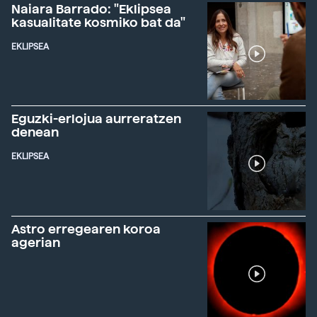
Naiara Barrado: "Eklipsea
kasualitate kosmiko bat da"
EKLIPSEA
Eguzki-erlojua aurreratzen
denean
EKLIPSEA
Astro erregearen koroa
agerian