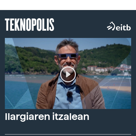
TEKNOPOLIS
Ilargiaren itzalean