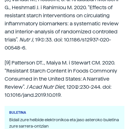
G., Heshmati J. i Rahimlou M. 2020. “Effects of
resistant starch interventions on circulating
inflammatory biomarkers: a systematic review
and interior-analysis of randomized controlled
trials”.
Nutr J,
19(1):33. doi: 10.1186/s12937-020-
00548-6.
[9] Patterson DT.., Maiya M. i Stewart CM. 2020.
“Resistant Starch Content in Foods Commonly
Consumed in the United States: A Narrative
Review”.
J Acad Nutr Diet,
120(2):230-244. doi:
10.1016/jand.2019.10.019.
BULETINA
Bidali zure helbide elektronikoa eta jaso asteroko buletina
zure sarrera-ontzian