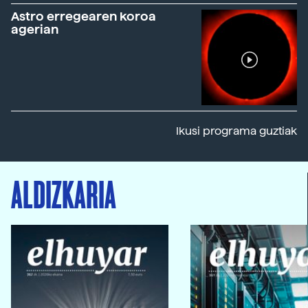
Astro erregearen koroa
agerian
Ikusi programa guztiak
ALDIZKARIA