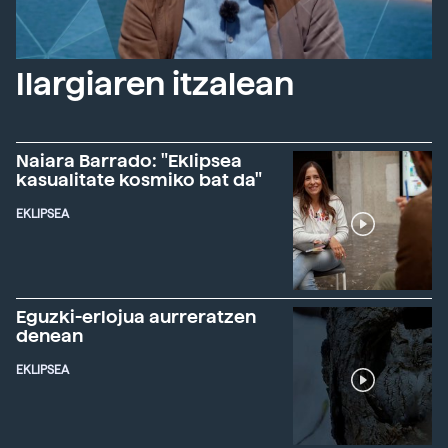
Ilargiaren itzalean
Naiara Barrado: "Eklipsea
kasualitate kosmiko bat da"
EKLIPSEA
Eguzki-erlojua aurreratzen
denean
EKLIPSEA