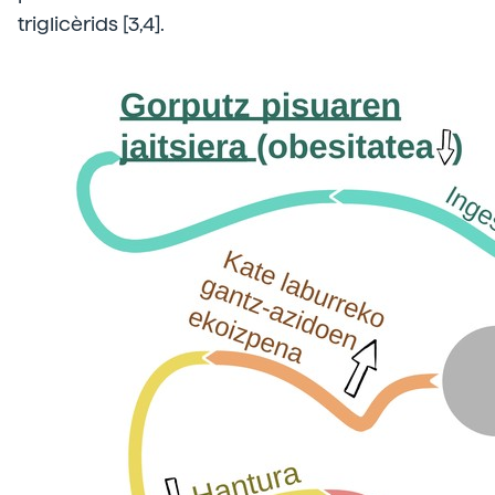
triglicèrids [3,4].