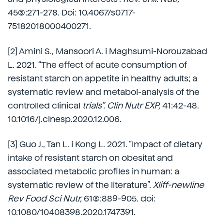
45(3):271-278. Doi: 10.4067/s0717-
75182018000400271.
[2] Amini S., Mansoori A. i Maghsumi-Norouzabad
L. 2021. “The effect of acute consumption of
resistant starch on appetite in healthy adults; a
systematic review and metabol-analysis of the
controlled clinical
trials”. Clin Nutr EXP,
41:42-48.
10.1016/j.clnesp.2020.12.006.
[3] Guo J., Tan L. i Kong L. 2021. “Impact of dietary
intake of resistant starch on obesitat and
associated metabolic profiles in human: a
systematic review of the literature”.
Xliff-newline
Rev Food Sci Nutr,
61(6):889-905. doi:
10.1080/10408398.2020.1747391.