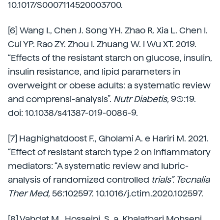
10.1017/S0007114520003700.
[6] Wang I., Chen J. Song YH. Zhao R. Xia L. Chen I.
Cui YP. Rao ZY. Zhou I. Zhuang W. i Wu XT. 2019.
“Effects of the resistant starch on glucose, insulin,
insulin resistance, and lipid parameters in
overweight or obese adults: a systematic review
and comprensi-analysis”.
Nutr Diabetis,
9(1):19.
doi: 10.1038/s41387-019-0086-9.
[7] Haghighatdoost F., Gholami A. e Hariri M. 2021.
“Effect of resistant starch type 2 on inflammatory
mediators: “A systematic review and lubric-
analysis of randomized controlled
trials”. Tecnalia
Ther Med,
56:102597. 10.1016/j.ctim.2020.102597.
[8] Vahdat M., Hosseini, S. a. Khalatbari Mohseni