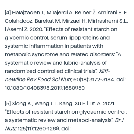
[4] Halajzadeh J., Milajerdi A. Reiner Ž. Amirani E. F.
Colahdooz, Barekat M. Mirzaei H. Mirhashemi S.L.
i Asemi Z. 2020. “Effects of resistant starch on
glycemic control, serum lipoproteins and
systemic inflammation in patients with
metabolic syndrome and related disorders: “A
systematic review and lubric-analysis of
randomized controlled clinical trials”.
Xliff-
newline Rev Food Sci Nutr,
60(18):3172-3184. doi:
10.1080/10408398.2019.1680950.
[5] Xiong K., Wang J. T. Kang, Xu F. i Dt. A. 2021.
“Effects of resistant starch on glycaemic control:
a systematic review and metabol-analysis”.
Br J
Nutr,
125(11):1260-1269. doi: