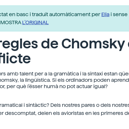
ctat en basc i traduït automàticament per
Elia
i sense 
r. MOSTRA
L’ORIGINAL
 regles de Chomsky
licte
rs amb talent per a la gramàtica i la sintaxi estan qüe
homsky, la lingüística. Si els ordinadors poden aprend
or, per què l'ésser humà no pot actuar igual?
 gramatical i sintàctic? Dels nostres pares o dels nostr
er descomptat, deien els avioristas en les primeres 