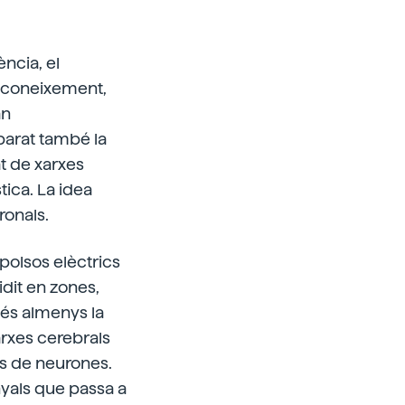
ncia, el
l coneixement,
an
parat també la
at de xarxes
tica. La idea
ronals.
 polsos elèctrics
idit en zones,
 és almenys la
arxes cerebrals
s de neurones.
senyals que passa a