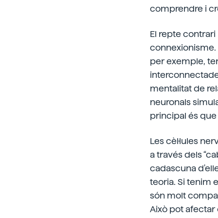
comprendre i cre
El repte contrar
connexionisme. S
per exemple, ten
interconnectades
mentalitat de rel
neuronals simulad
principal és que 
Les cèl·lules ne
a través dels “c
cadascuna d'elle
teoria. Si tenim
són molt compac
Això pot afectar e