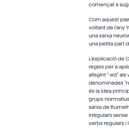
començat a sugge
Com aquest plan
voltant de l'any
una xarxa neuro
una petita part d
L'explicació de 
regles per a apl
afegint “-ed” als
denominades “nor
és la idea princ
grups normatius,
xarxa de Rumelha
irregulars sense
verbs regulars i 