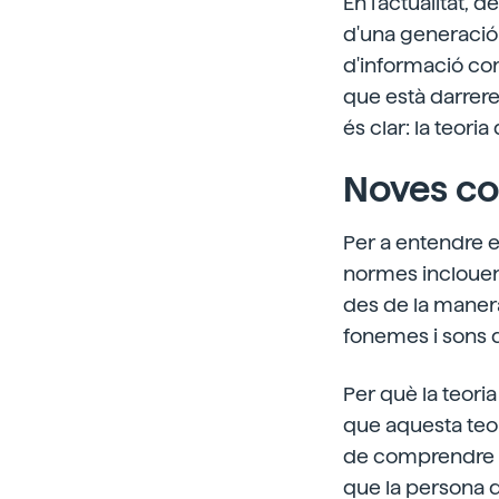
En l'actualitat, 
d'una generació
d'informació com
que està darrer
és clar: la teori
Noves co
Per a entendre e
normes inclouen 
des de la manera
fonemes i sons d
Per què la teori
que aquesta teori
de comprendre i
que la persona q