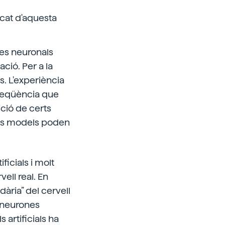
icat d'aquesta
xes neuronals
ació. Per a la
s. L'experiència
reqüència que
ició de certs
ests models poden
ficials i molt
ell real. En
dària” del cervell
s neurones
s artificials ha