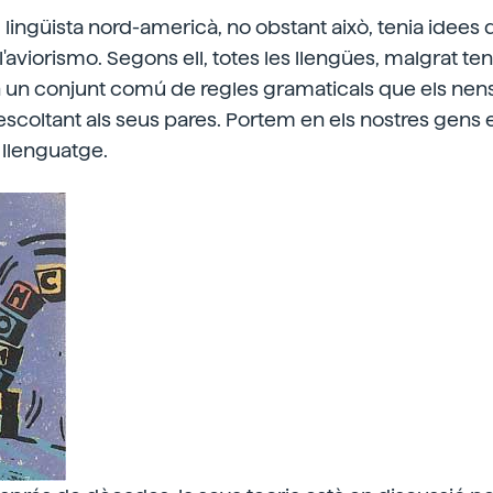
ngüista nord-americà, no obstant això, tenia idees di
l'aviorismo. Segons ell, totes les llengües, malgrat ten
n un conjunt comú de regles gramaticals que els ne
scoltant als seus pares. Portem en els nostres gens
 llenguatge.