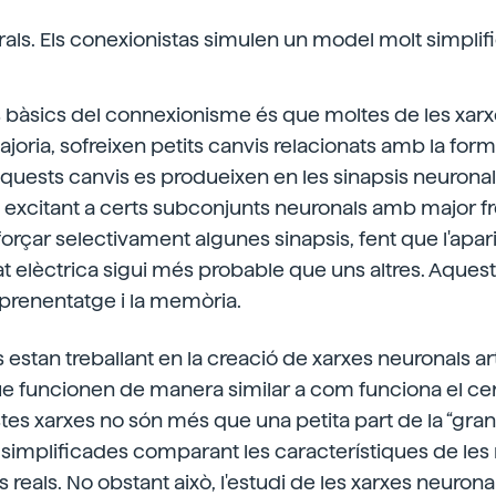
ls. Els conexionistas simulen un model molt simplif
s bàsics del connexionisme és que moltes de les xar
ajoria, sofreixen petits canvis relacionats amb la form
aquests canvis es produeixen en les sinapsis neuronal
excitant a certs subconjunts neuronals amb major f
forçar selectivament algunes sinapsis, fent que l'apar
at elèctrica sigui més probable que uns altres. Aqu
'aprenentatge i la memòria.
 estan treballant en la creació de xarxes neuronals arti
e funcionen de manera similar a com funciona el cerv
stes xarxes no són més que una petita part de la “gran
lt simplificades comparant les característiques de le
s reals. No obstant això, l'estudi de les xarxes neuronal