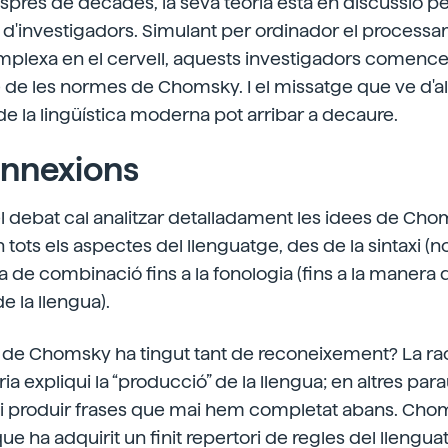
després de dècades, la seva teoria està en discussió pe
 d'investigadors. Simulant per ordinador el process
plexa en el cervell, aquests investigadors comencen
e de les normes de Chomsky. I el missatge que ve d'
a de la lingüística moderna pot arribar a decaure.
nnexions
l debat cal analitzar detalladament les idees de Cho
tots els aspectes del llenguatge, des de la sintaxi (no
 de combinació fins a la fonologia (fins a la manera
e la llengua).
a de Chomsky ha tingut tant de reconeixement? La raó
a expliqui la “producció” de la llengua; en altres para
 produir frases que mai hem completat abans. Choms
ue ha adquirit un finit repertori de regles del llengua