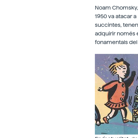
Noam Chomsky, li
1950 va atacar a 
succintes, tene
adquirir només e
fonamentals del