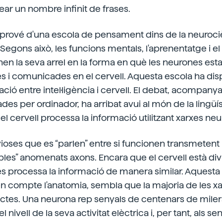
ar un nombre infinit de frases.
i prové d'una escola de pensament dins de la neurociè
egons això, les funcions mentals, l'aprenentatge i e
en la seva arrel en la forma en què les neurones est
 i comunicades en el cervell. Aquesta escola ha dis
ació entre intel·ligència i cervell. El debat, acompany
es per ordinador, ha arribat avui al món de la lingüís
el cervell processa la informació utilitzant xarxes neu
rvioses que es “parlen” entre si funcionen transmetent
ables” anomenats axons. Encara que el cervell està div
s processa la informació de manera similar. Aquesta
 en compte l'anatomia, sembla que la majoria de les x
tes. Una neurona rep senyals de centenars de miler
l nivell de la seva activitat elèctrica i, per tant, als 