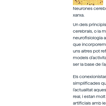
Neurones cerebra
xarxa.
Un dels principi
cerebrals, o la m
neurofisiologia 
que incorporem 
uns altres pot re
models d'activit
ser la base de l
Els conexionistas
simplificades qu
l'actualitat aque
real, i estan mo
artificials amb le