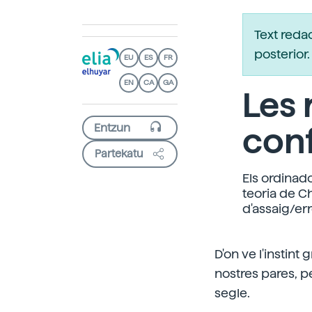
Text reda
posterio
EU
ES
FR
EN
CA
GA
Les
conf
Partekatu
Els ordinado
teoria de C
d'assaig/err
D'on ve l'instint
nostres pares, p
segle.