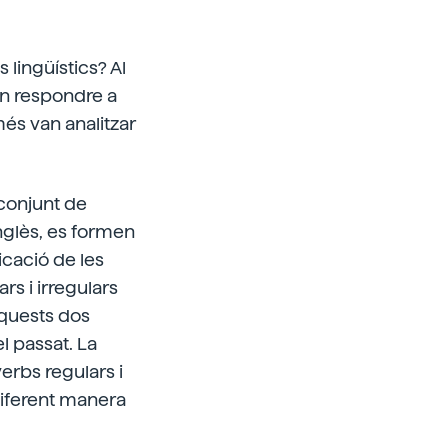
lingüístics? Al
den respondre a
és van analitzar
 conjunt de
anglès, es formen
licació de les
s i irregulars
aquests dos
l passat. La
erbs regulars i
 diferent manera