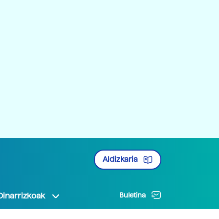
Aldizkaria
Oinarrizkoak
Buletina