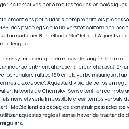
rir alternatives per a moltes teories psicològiques.
tejament ens pot ajudar a comprendre els processos 
 1985, dos psicòlegs de la universitat californiana po
nal formada per Rumelhart i McClelland. Aquests nom
e la llengua.
Chomsky reconeix que en el cas de l'anglès tenim un
icar inconscientment al present i crear el passat. En 
 verbs regulars i altres 180 en els verbs mitjançant l'ap
mes d'excepció”. Aquesta divisió de verbs en regular
ipal en la teoria de Chomsky. Sense tenir en compte 
 als nens els seria impossible crear temps verbals de
rt i McClelland és capaç de construir passades de v
 utilitzar aquestes regles i sense haver de tractar de
irregulars.