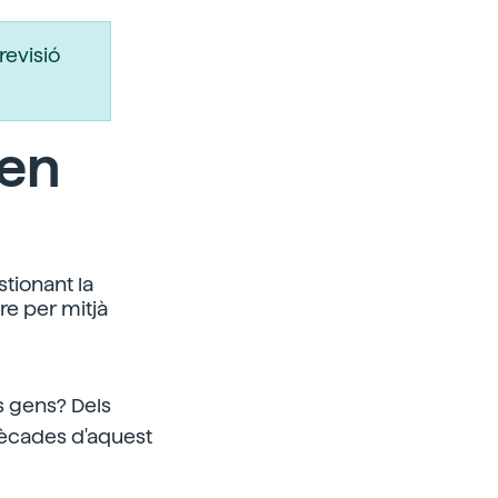
revisió
 en
stionant la
re per mitjà
es gens? Dels
dècades d'aquest