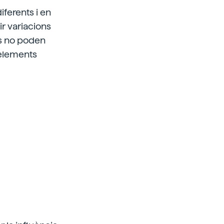
ferents i en
ir variacions
ns no poden
 elements