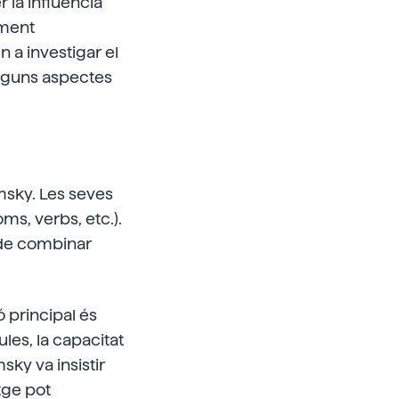
r la influència
ament
 a investigar el
alguns aspectes
msky. Les seves
ms, verbs, etc.).
 de combinar
 principal és
ules, la capacitat
ky va insistir
tge pot