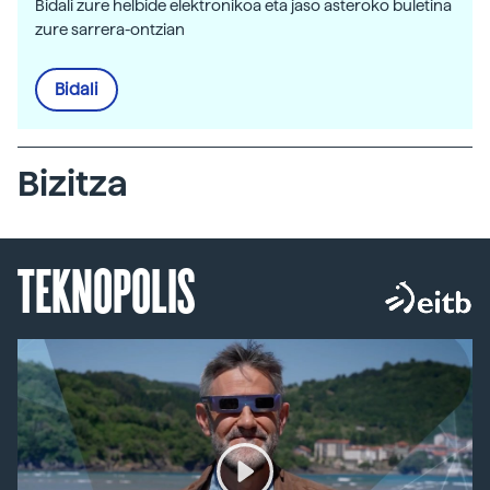
Bidali zure helbide elektronikoa eta jaso asteroko buletina
zure sarrera-ontzian
Bidali
Bizitza
TEKNOPOLIS