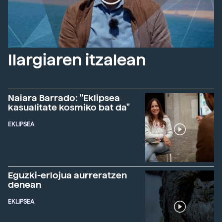
Ilargiaren itzalean
Naiara Barrado: "Eklipsea
kasualitate kosmiko bat da"
EKLIPSEA
Eguzki-erlojua aurreratzen
denean
EKLIPSEA