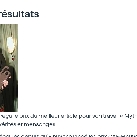
résultats
 reçu le prix du meilleur article pour son travail « My
 vérités et mensonges.
 écoulés depuis qu'Elhuyar a lancé les prix CAF-Elhuy