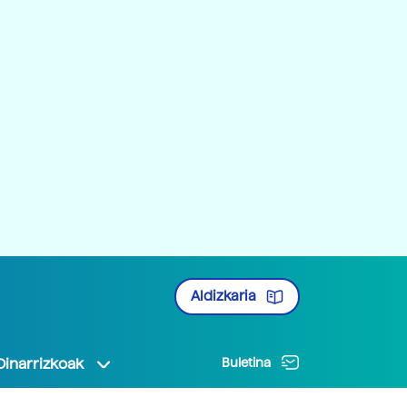
Aldizkaria
Oinarrizkoak
Buletina