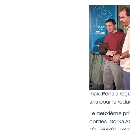
Iñaki Peña a reçu
ans pour la réda
Le deuxième prix 
cordes’. Gorka A
d'aujourd'hui et 