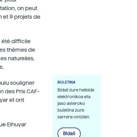
tation, on peut
n et 9 projets de
été difficile
i des thèmes de
ces naturelles,
s.
voulu souligner
BULETINA
Bidali zure helbide
on des Prix CAF-
elektronikoa eta
yar et ont
jaso asteroko
buletina zure
sarrera-ontzian
vue Elhuyar
Bidali