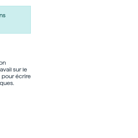
ns
ion
vail sur le
 pour écrire
sques.