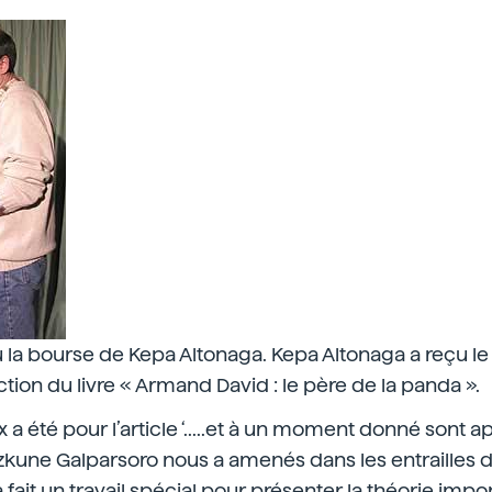
 la bourse de Kepa Altonaga. Kepa Altonaga a reçu le p
ction du livre « Armand David : le père de la panda ».
a été pour l’article ‘.....et à un moment donné sont a
zkune Galparsoro nous a amenés dans les entrailles 
a fait un travail spécial pour présenter la théorie impor