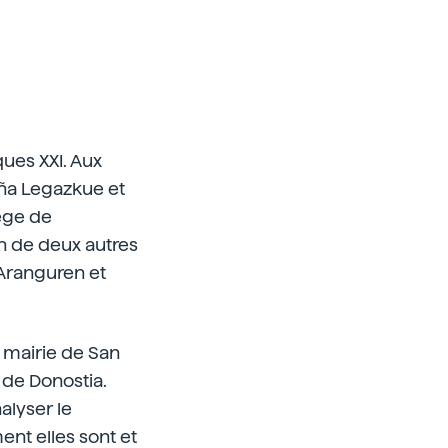
ues XXI. Aux
Peña Legazkue et
iège de
on de deux autres
 Aranguren et
a mairie de San
de Donostia.
alyser le
nt elles sont et