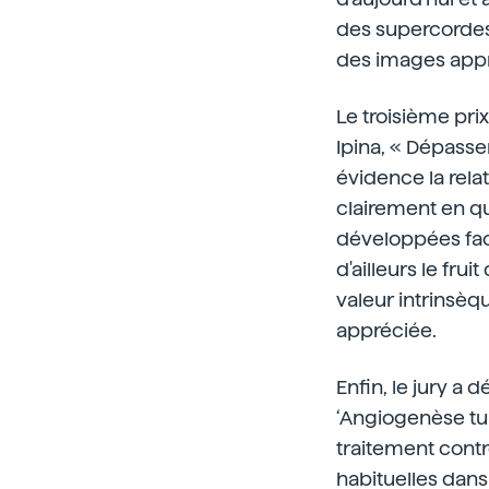
des supercordes 
des images appro
Le troisième pri
Ipina, « Dépasser
évidence la relat
clairement en qu
développées face
d'ailleurs le fru
valeur intrinsè
appréciée.
Enfin, le jury a 
‘Angiogenèse tum
traitement contr
habituelles dans