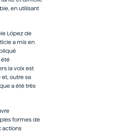
e, en utilisant
ele López de
ticle a mis en
xpliqué
 été
s la voix est
 et, outre sa
ue a été très
uvre
tiples formes de
 actions