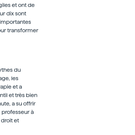
iles et ont de
ur dix sont
s importantes
pour transformer
Mythes du
age, les
apie et a
ntil et très bien
e, a su offrir
e professeur à
 droit et