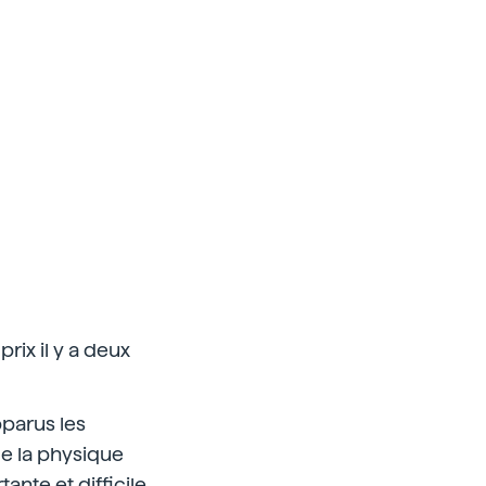
rix il y a deux
pparus les
de la physique
tante et difficile