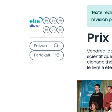
Texte réd
révision 
EU
ES
FR
EN
CA
GA
Prix
Vendredi der
Partekatu
scientifique
clonage thé
le livre a é