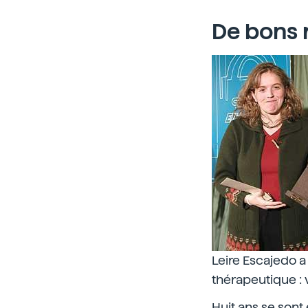
De bons 
Leire Escajedo a
thérapeutique :
Huit ans se sont