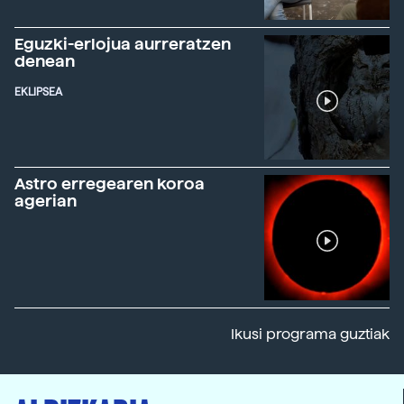
Eguzki-erlojua aurreratzen
denean
EKLIPSEA
Astro erregearen koroa
agerian
Ikusi programa guztiak