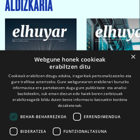
ALDIZKARIA
×
Webgune honek cookieak
erabiltzen ditu
Cookieak erabiltzen ditugu edukia, iragarkiak pertsonalizatzeko eta
gure trafikoa aztertzeko. Gure webgunearen erabilerari buruzko
informazioa ere partekatzen dugu gure publizitate- eta analisi-
bazkideekin, zuk eman diezun edo haiek beren zerbitzuak
erabiltzeagatik bildu duten beste informazio batzuekin konbina
dezaketenak.
BEHAR-BEHARREZKOA
ERRENDIMENDUA
BIDERATZEA
FUNTZIONALTASUNA
2026ko eka. 1a
2026ko mar. 1a