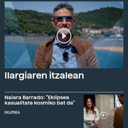
Ilargiaren itzalean
Naiara Barrado: "Eklipsea
kasualitate kosmiko bat da"
EKLIPSEA