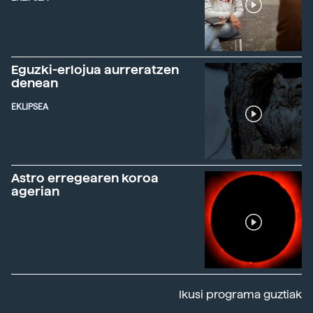
Eguzki-erlojua aurreratzen
denean
EKLIPSEA
Astro erregearen koroa
agerian
Ikusi programa guztiak