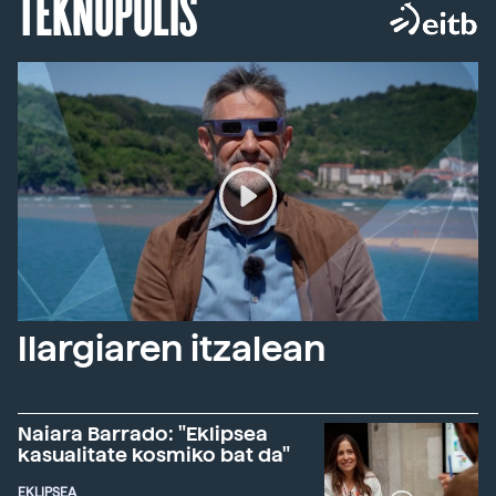
TEKNOPOLIS
Ilargiaren itzalean
Naiara Barrado: "Eklipsea
kasualitate kosmiko bat da"
EKLIPSEA