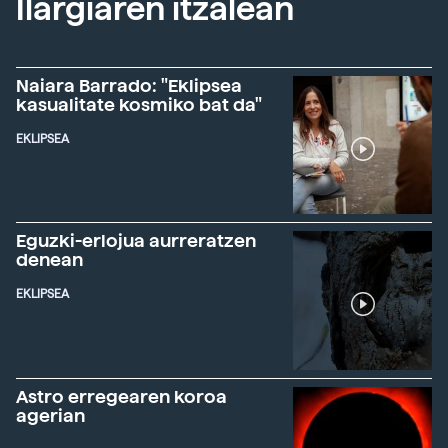
Ilargiaren itzalean
Naiara Barrado: "Eklipsea
kasualitate kosmiko bat da"
EKLIPSEA
Eguzki-erlojua aurreratzen
denean
EKLIPSEA
Astro erregearen koroa
agerian