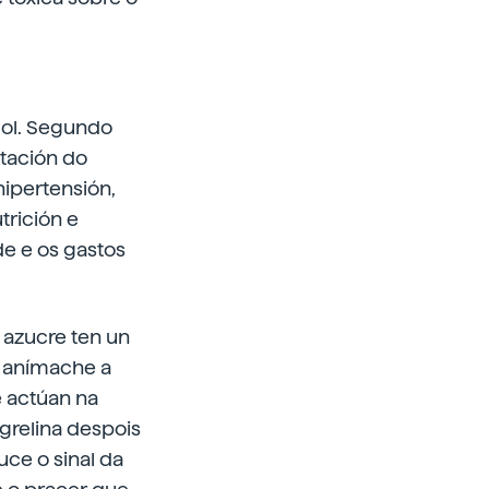
col. Segundo
ntación do
ipertensión,
trición e
de e os gastos
O azucre ten un
, anímache a
e actúan na
grelina despois
uce o sinal da