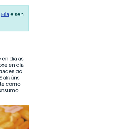
r
Elia
e sen
 en día as
oxe en día
idades do
E algúns
rate como
consumo.