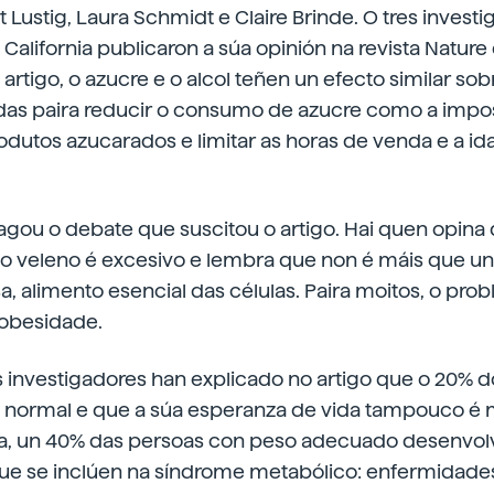
 Lustig, Laura Schmidt e Claire Brinde. O tres invest
California publicaron a súa opinión na revista Nature
artigo, o azucre e o alcol teñen un efecto similar sob
as paira reducir o consumo de azucre como a impo
odutos azucarados e limitar as horas de venda e a i
agou o debate que suscitou o artigo. Hai quen opina
 do veleno é excesivo e lembra que non é máis que un
sa, alimento esencial das células. Paira moitos, o pro
 obesidade.
s investigadores han explicado no artigo que o 20% 
normal e que a súa esperanza de vida tampouco é 
tra, un 40% das persoas con peso adecuado desenvo
e se inclúen na síndrome metabólico: enfermidade