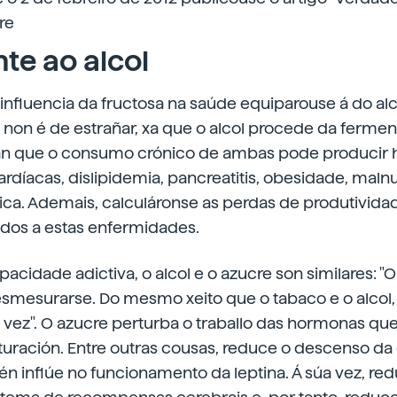
re
te ao alcol
 influencia da fructosa na saúde equiparouse á do al
de non é de estrañar, xa que o alcol procede da ferme
ñan que o consumo crónico de ambas pode producir h
díacas, dislipidemia, pancreatitis, obesidade, malnu
ica. Ademais, calculáronse as perdas de produtivida
ados a estas enfermidades.
acidade adictiva, o alcol e o azucre son similares: "
desmesurarse. Do mesmo xeito que o tabaco e o alcol
 vez". O azucre perturba o traballo das hormonas qu
uración. Entre outras cousas, reduce o descenso da 
 inflúe no funcionamento da leptina. Á súa vez, red