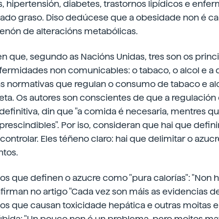
, hipertensión, diabetes, trastornos lipídicos e enf
ígado graso. Diso dedúcese que a obesidade non é c
enón de alteracións metabólicas.
n que, segundo as Nacións Unidas, tres son os princi
nfermidades non comunicables: o tabaco, o alcol e a d
tas normativas que regulan o consumo de tabaco e al
ta. Os autores son conscientes de que a regulació
n definitiva, din que "a comida é necesaria, mentres q
prescindibles". Por iso, consideran que hai que defin
 controlar. Eles téñeno claro: hai que delimitar o azu
ntos.
s que definen o azucre como "pura calorías": "Non h
 afirman no artigo "Cada vez son máis as evidencias d
os que causan toxicidade hepática e outras moitas
dúbida: "Un pouco non é un problema, pero moitos ma