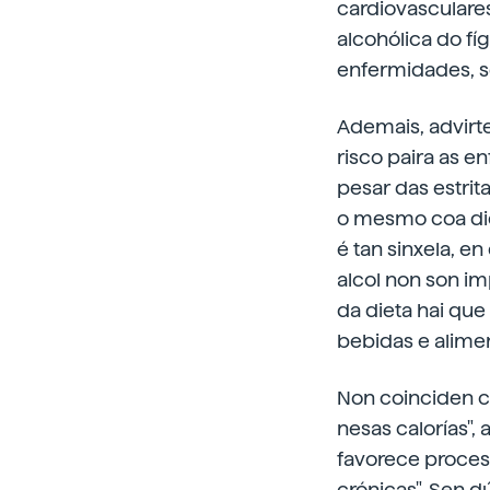
cardiovasculares
alcohólica do f
enfermidades, s
Ademais, advirte
risco paira as e
pesar das estri
o mesmo coa die
é tan sinxela, e
alcol non son im
da dieta hai que
bebidas e alime
Non coinciden co
nesas calorías",
favorece proces
crónicas". Sen 