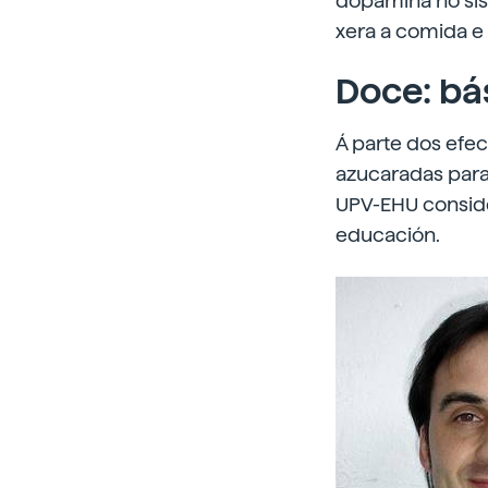
dopamina no sis
xera a comida e
Doce: bá
Á parte dos efe
azucaradas para
UPV-EHU consider
educación.