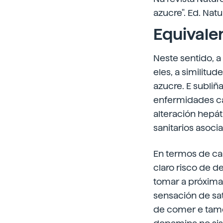
azucre". Ed. Natu
Equivalen
Neste sentido, a
eles, a similitu
azucre. E subli
enfermidades car
alteración hepát
sanitarios asoci
En termos de cap
claro risco de 
tomar a próxima
sensación de sat
de comer e tamén