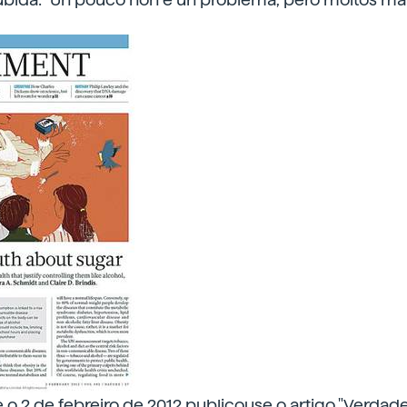
e o 2 de febreiro de 2012 publicouse o artigo "Verdade