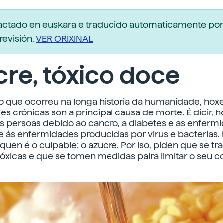
dactado en euskara e traducido automaticamente po
revisión.
VER ORIXINAL
re, tóxico doce
o que ocorreu na longa historia da humanidade, hoxe
s crónicas son a principal causa de morte. É dicir, h
 persoas debido ao cancro, a diabetes e as enferm
 ás enfermidades producidas por virus e bacterias. 
 quen é o culpable: o azucre. Por iso, piden que se t
tóxicas e que se tomen medidas paira limitar o seu 