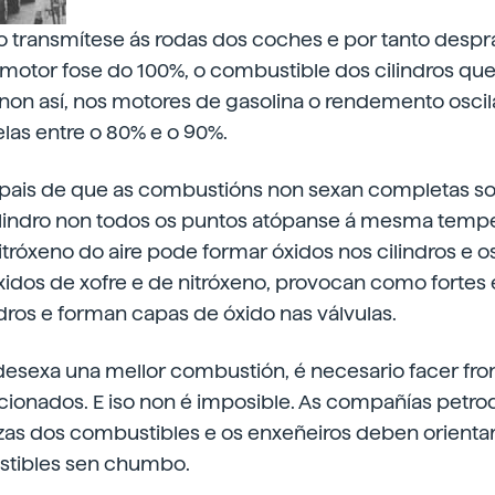
transmítese ás rodas dos coches e por tanto desprá
otor fose do 100%, o combustible dos cilindros que
 non así, nos motores de gasolina o rendemento oscil
elas entre o 80% e o 90%.
ipais de que as combustións non sexan completas s
lindro non todos os puntos atópanse á mesma tempe
itróxeno do aire pode formar óxidos nos cilindros e 
idos de xofre e de nitróxeno, provocan como fortes 
indros e forman capas de óxido nas válvulas.
 desexa una mellor combustión, é necesario facer fro
onados. E iso non é imposible. As compañías petr
zas dos combustibles e os enxeñeiros deben orient
stibles sen chumbo.