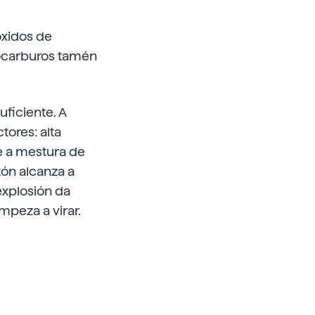
óxidos de
rocarburos tamén
ficiente. A
tores: alta
e a mestura de
tón alcanza a
explosión da
mpeza a virar.