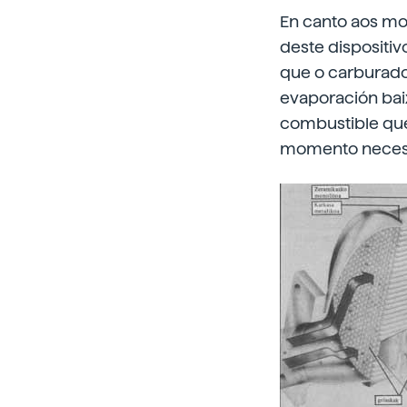
En canto aos mot
deste dispositiv
que o carburador
evaporación baix
combustible que
momento necesa