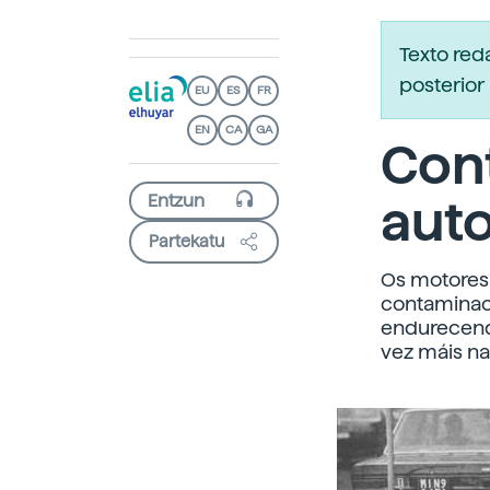
Texto re
posterior 
EU
ES
FR
EN
CA
GA
Con
aut
Partekatu
Os motores 
contaminaci
endurecendo
vez máis na