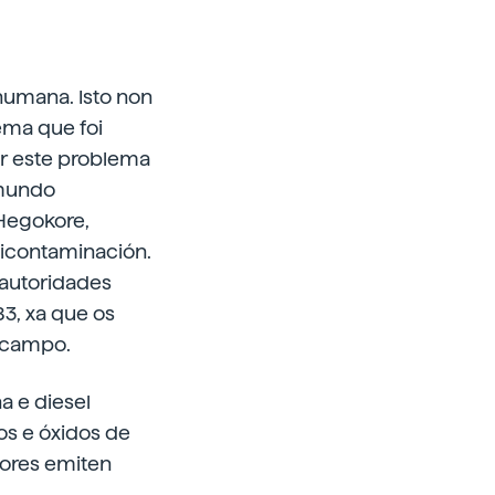
humana. Isto non
ema que foi
or este problema
 mundo
 Hegokore,
ticontaminación.
 autoridades
3, xa que os
 campo.
a e diesel
os e óxidos de
tores emiten