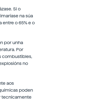
zase. Si o
imaríase na súa
a entre o 65% e o
on por unha
ratura. Por
os combustibles,
explosións no
nte aos
oquímicas poden
ar tecnicamente