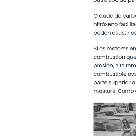
O óxido de carbo
nitróxeno facili
poden causar c
Si os motores em
combustión que s
presión, alta t
combustible eva
parte superior d
mestura. Como os