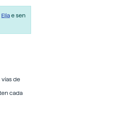
r
Elia
e sen
 vías de
sten cada