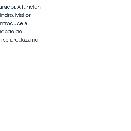
urador. A función
indro. Mellor
 introduce a
tidade de
n se produza no