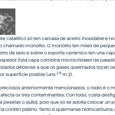
ote catalítico só ten carcasa de aceiro
inoxidable
e no 
 chamado monólito. O monólito ten miles de peque
etro de lado e sobre o soporte cerámico ten una cap
espesor. Esta capa combina microcristales de paladio,
rtizados débense a que os gases queimados tocan os 
2,8
or superficie posible (uns
m 2).
 preciosos anteriormente mencionados, o rodio é o m
e afecta os tres contaminantes. Con todo, costa des
e pesetas o quilo), polo que só se adoita colocar u
ría contén platino. Tanto si quéimanse hidrocarburo