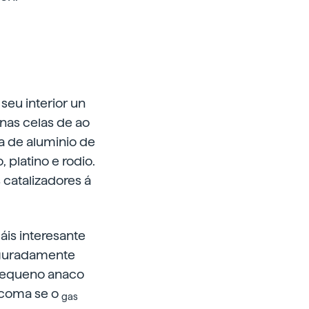
seu interior un
nas celas de ao
a de aluminio de
 platino e rodio.
catalizadores á
áis interesante
figuradamente
n pequeno anaco
s coma se o
gas