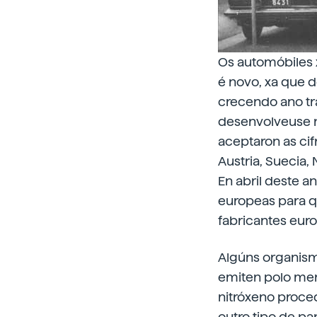
Os automóbiles 
é novo, xa que d
crecendo ano tr
desenvolveuse n
aceptaron as ci
Austria, Suecia,
En abril deste 
europeas para q
fabricantes eur
Algúns organism
emiten polo men
nitróxeno proce
outro tipo de par