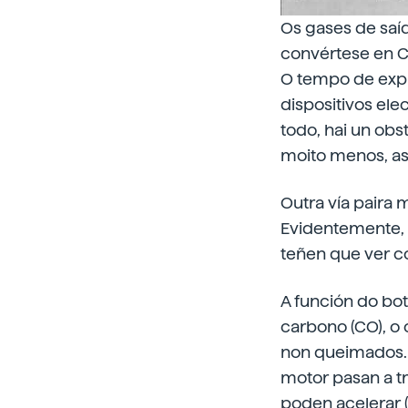
Os gases de saí
convértese en 
O tempo de expl
dispositivos ele
todo, hai un obs
moito menos, as
Outra vía paira 
Evidentemente, 
teñen que ver c
A función do bot
carbono (CO), o
non queimados. 
motor pasan a tr
poden acelerar (