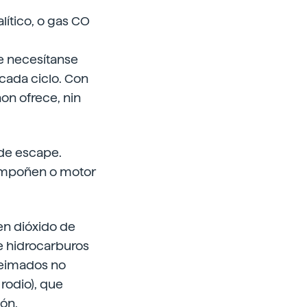
ítico, o gas CO
e necesítanse
cada ciclo. Con
on ofrece, nin
 de escape.
compoñen o motor
 en dióxido
de
e hidrocarburos
ueimados no
rodio), que
ión.