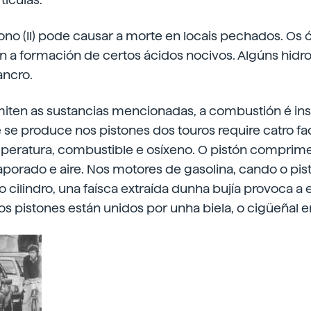
no (II) pode causar a morte en locais pechados. Os 
tan a formación de certos ácidos nocivos. Algúns hid
ancro.
iten as sustancias mencionadas, a combustión é insu
e produce nos pistones dos touros require catro fac
emperatura, combustible e osíxeno. O pistón comprim
porado e aire. Nos motores de gasolina, cando o pis
o cilindro, una faísca extraída dunha bujía provoca a 
 pistones están unidos por unha biela, o cigüeñal e