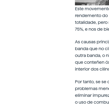
Este movemento 
rendemento do m
totalidade, pero
75%, e nos de bi
As causas princ
banda que no ci
outra banda, o n
que conteñen óx
interior dos cil
Por tanto, se se
problemas menci
eliminar impure
o uso de combu