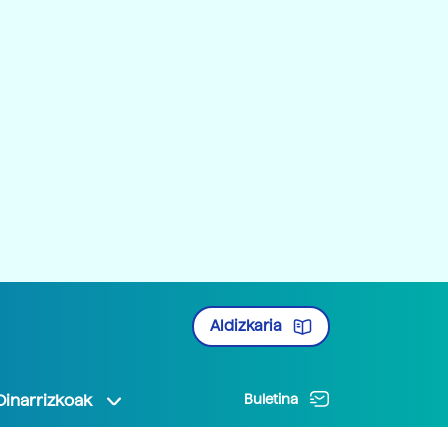
Aldizkaria
Oinarrizkoak
Buletina