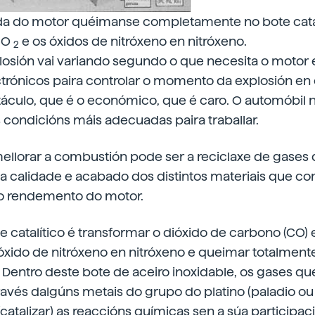
da do motor quéimanse completamente no bote catal
CO
e os óxidos de nitróxeno en nitróxeno.
2
osión vai variando segundo o que necesita o motor 
ctrónicos paira controlar o momento da explosión en 
táculo, que é o económico, que é caro. O automóbil n
 condicións máis adecuadas paira traballar.
mellorar a combustión pode ser a reciclaxe de gases
a calidade e acabado dos distintos materiais que 
o rendemento do motor.
e catalítico é transformar o dióxido de carbono (CO)
 óxido de nitróxeno en nitróxeno e queimar totalment
Dentro deste bote de aceiro inoxidable, os gases q
avés dalgúns metais do grupo do platino (paladio ou 
catalizar) as reaccións químicas sen a súa participac