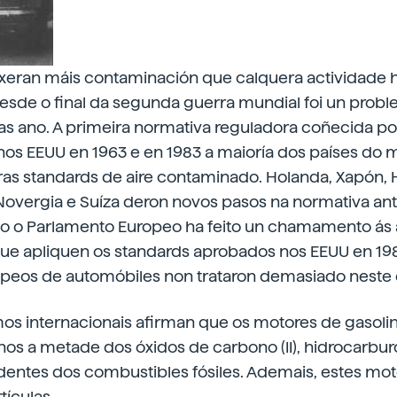
xeran máis contaminación que calquera actividade 
esde o final da segunda guerra mundial foi un probl
as ano. A primeira normativa reguladora coñecida p
os EEUU en 1963 e en 1983 a maioría dos países do
fras standards de aire contaminado. Holanda, Xapón,
 Novergia e Suíza deron novos pasos na normativa an
ano o Parlamento Europeo ha feito un chamamento ás
ue apliquen os standards aprobados nos EEUU en 198
opeos de automóbiles non trataron demasiado neste
os internacionais afirman que os motores de gasolin
os a metade dos óxidos de carbono (II), hidrocarbur
dentes dos combustibles fósiles. Ademais, estes mo
tículas.