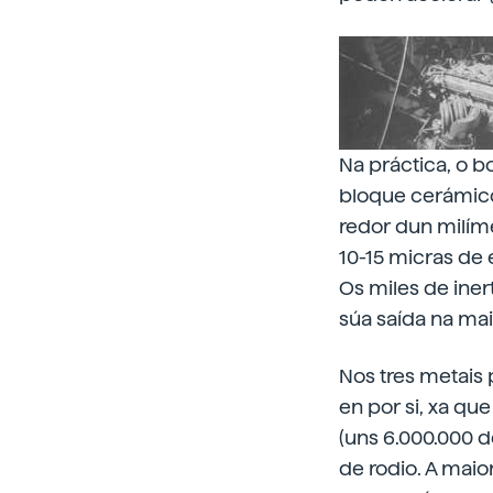
Na práctica, o b
bloque cerámico
redor dun milím
10-15 micras de 
Os miles de ine
súa saída na mai
Nos tres metais
en por si, xa qu
(uns 6.000.000 d
de rodio. A maio