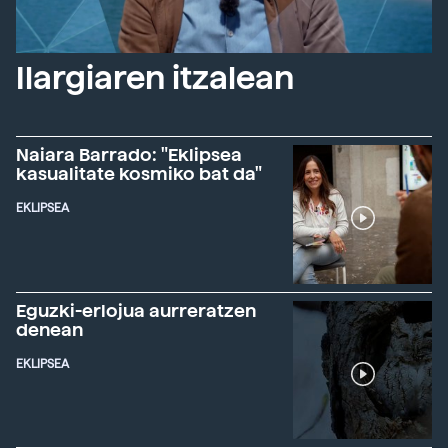
Ilargiaren itzalean
Naiara Barrado: "Eklipsea
kasualitate kosmiko bat da"
EKLIPSEA
Eguzki-erlojua aurreratzen
denean
EKLIPSEA