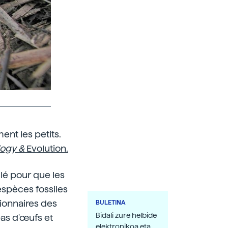
ent les petits.
logy &
Evolution.
lé pour que les
1 espèces fossiles
tionnaires des
BULETINA
Bidali zure helbide
pas d'œufs et
elektronikoa eta