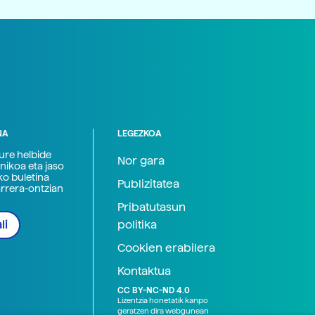
NA
LEGEZKOA
zure helbide
Nor gara
nikoa eta jaso
ko buletina
Publizitatea
arrera-ontzian
Pribatutasun
politika
li
Cookien erabilera
Kontaktua
CC BY-NC-ND 4.0
Lizentzia honetatik kanpo
geratzen dira webgunean