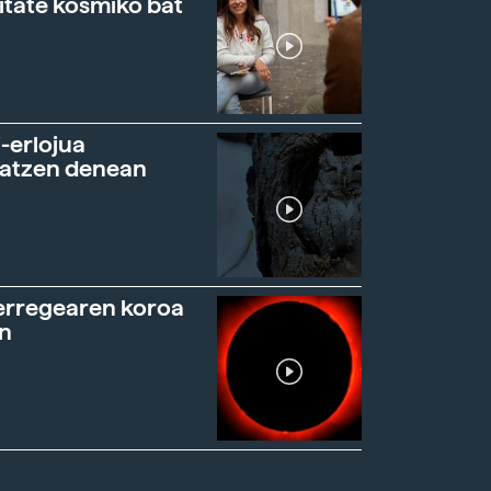
itate kosmiko bat
-erlojua
ratzen denean
erregearen koroa
n