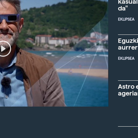
kasual
da"
EKLIPSEA
Eguzki
aurre
EKLIPSEA
Astro 
ageria