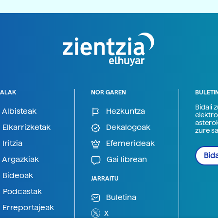
ALAK
NOR GAREN
BULETI
Bidali 
Albisteak
Hezkuntza
elektro
astero
Elkarrizketak
Dekalogoak
zure s
Iritzia
Efemerideak
Bida
Argazkiak
Gai librean
Bideoak
JARRAITU
Podcastak
Buletina
Erreportajeak
X