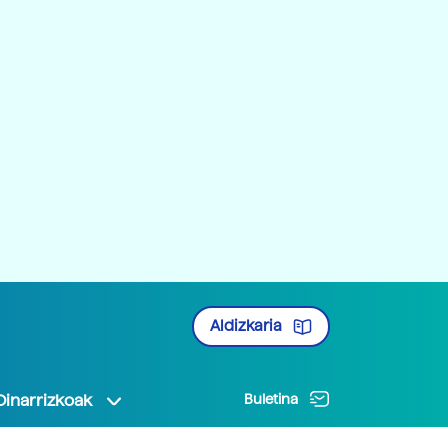
Aldizkaria
Oinarrizkoak
Buletina