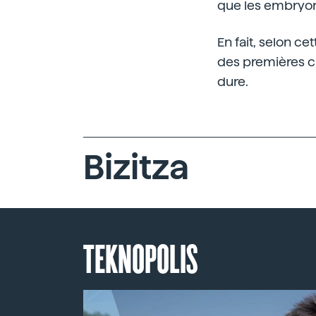
que les embryons
En fait, selon ce
des premières clé
dure.
Bizitza
TEKNOPOLIS