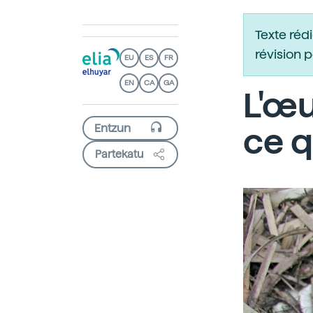
Texte réd
révision 
EU
ES
FR
EN
CA
GA
L'œu
ce q
Partekatu