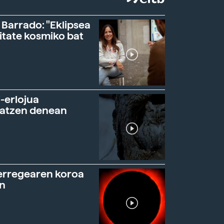
 Barrado: "Eklipsea
itate kosmiko bat
-erlojua
ratzen denean
erregearen koroa
n