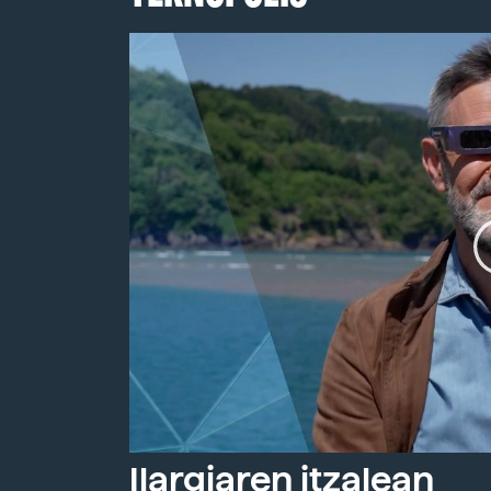
Ilargiaren itzalean