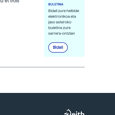
z et trois
BULETINA
Bidali zure helbide
elektronikoa eta
jaso asteroko
buletina zure
sarrera-ontzian
Bidali