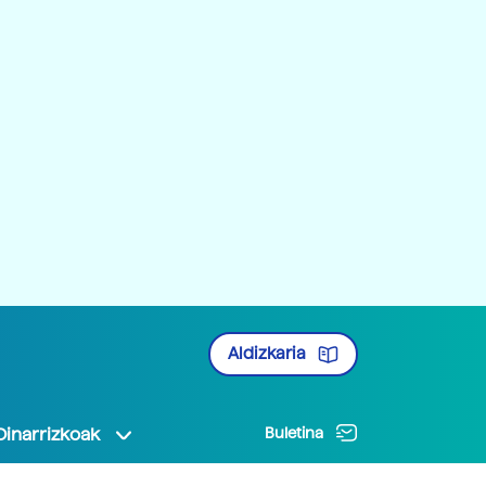
Aldizkaria
Oinarrizkoak
Buletina