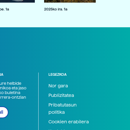
e. 1a
2025ko ira. 1a
NA
LEGEZKOA
zure helbide
Nor gara
nikoa eta jaso
ko buletina
Publizitatea
arrera-ontzian
Pribatutasun
politika
li
Cookien erabilera