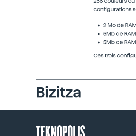
256 couleurs ou 
configurations s
2 Mo de RAM
5Mb de RAM 
5Mb de RAM 
Ces trois config
Bizitza
TEKNOPOLIS