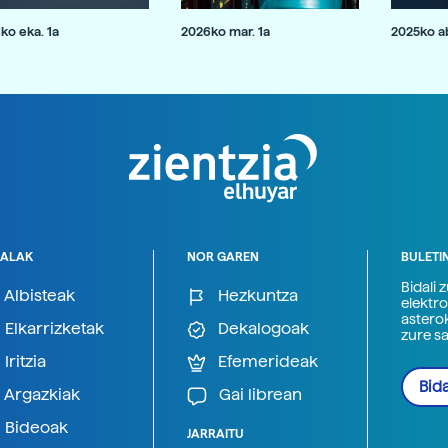
ko eka. 1a
2026ko mar. 1a
2025ko ab
ALAK
NOR GAREN
BULETI
Bidali 
Albisteak
Hezkuntza
elektro
astero
Elkarrizketak
Dekalogoak
zure s
Iritzia
Efemerideak
Bida
Argazkiak
Gai librean
Bideoak
JARRAITU