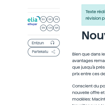
Texte réd
révision 
EU
ES
FR
EN
CA
GA
Nouv
Partekatu
Bien que dans le
avantages remar
que jusqu'à prés
prix entre ces d
Conscient du po
nouvelle offre et
modèles: Macinto