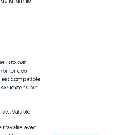
de la famille
de 60% par
mbiner des
t est compatible
RAM (extensible
pts. Valable.
e travaillé avec