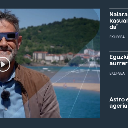
Naiara
kasual
da"
EKLIPSEA
Eguzki
aurre
EKLIPSEA
Astro 
ageria