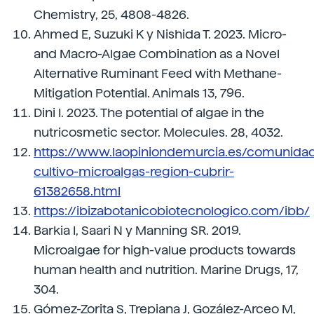
Chemistry, 25, 4808-4826.
Ahmed E, Suzuki K y Nishida T. 2023. Micro-
and Macro-Algae Combination as a Novel
Alternative Ruminant Feed with Methane-
Mitigation Potential. Animals 13, 796.
Dini I. 2023. The potential of algae in the
nutricosmetic sector. Molecules. 28, 4032.
https://www.laopiniondemurcia.es/comunida
cultivo-microalgas-region-cubrir-
61382658.html
https://ibizabotanicobiotecnologico.com/ibb/
Barkia I, Saari N y Manning SR. 2019.
Microalgae for high-value products towards
human health and nutrition. Marine Drugs, 17,
304.
Gómez-Zorita S, Trepiana J, Gozález-Arceo M,