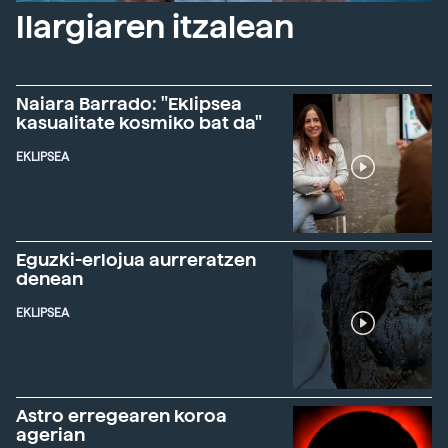
Ilargiaren itzalean
Naiara Barrado: "Eklipsea
kasualitate kosmiko bat da"
EKLIPSEA
Eguzki-erlojua aurreratzen
denean
EKLIPSEA
Astro erregearen koroa
agerian