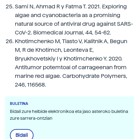
Sami N, Ahmad R y Fatma T. 2021. Exploring
algae and cyanobacteria as a promising
natural source of antiviral drug against SARS-
CoV-2. Biomedical Journal, 44, 54-62.
Khotimchenko M, Tiasto V, Kalitnik A, Begun
M, R de Khotimch, Leonteva E,
Bryukhovetskiy I y Khotimchenko Y. 2020.
Antitumor potemtoal of carrageenan from
marine red algae. Carbohydrate Polymers,
246, 116568.
BULETINA
Bidali zure helbide elektronikoa eta jaso asteroko buletina
zure sarrera-ontzian
Bidali