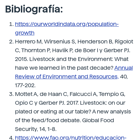
Bibliografía:
https://ourworldindata.org/population-
growth
Herrero M, Wirsenius S, Henderson B, Rigolot
C, Thornton P, Havlík P, de Boer I y Gerber PJ.
2015. Livestock and the Environment: What
have we learned in the past decade?
Annual
Review of Environment and Resources,
40,
177-202.
Mottet A, de Haan C, Falcucci A, Tempio G,
Opio C y Gerber PJ. 2017. Livestock: on our
plated or eating at our table? A new analysis
of the feed/food debate. Global Food
Security, 14, 1-8.
https://www.fao.org/nutrition/educacion-