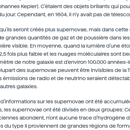
ohannes Kepler). C'étaient des objets brillants qui po
du jour. Cependant, en 1604, il n'y avait pas de télesc
u'ils seront créés plus supernovae, mais dans cette 
 de grandes quantités de gaz et de poussière dans les 
ière visible. En moyenne, quand la lumière d'une éto
 2,5 fois plus faible et les nuages moléculaires sont 
ètre de notre galaxie est d'environ 100.000 années-l
lupart des supernovae peuvent être invisibles de la T
es émissions de radio et de neutrino seraient détectab
autres galaxies.
d'informations sur les supernovae ont été accumulées
, les supernovae ont été divisés en deux groupes: Ceu
nciennes abondent, n'ont aucune trace d'hydrogène d
es du type II proviennent de grandes régions de format