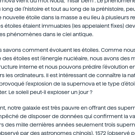
nova vient du mot Noba, "hisar berri". Le phénomène
long de l'histoire et tout au long de la préhistoire, peu
e nouvelle étoile dans la masse a eu lieu à plusieurs r
s étoiles étaient immuables (les appelaient fixes) dev
ces phénomènes dans le ciel antique.
us savons comment évoluent les étoiles. Comme nous
 des étoiles est l'énergie nucléaire, nous avons des 
tructure interne et nous pouvons prédire l'évolution en
s les ordinateurs. Il est intéressant de connaître la n
 a provoqué l'explosion de la supernova et le type d'étoil
. Le soleil peut-il exploser un jour ?
 notre galaxie est très pauvre en offrant des supern
mpêché de disposer de données qui confirment la val
rs des mille dernières années seulement trois super
observé par des astronomes chinois), 1572 (observé p