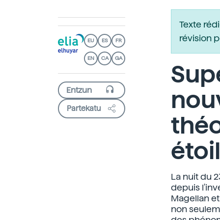
Texte réd
révision 
EU
ES
FR
EN
CA
GA
Sup
nouv
Partekatu
théo
étoi
La nuit du 
depuis l'inv
Magellan et
non seuleme
des phénomè