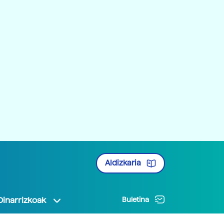
Aldizkaria
Oinarrizkoak
Buletina