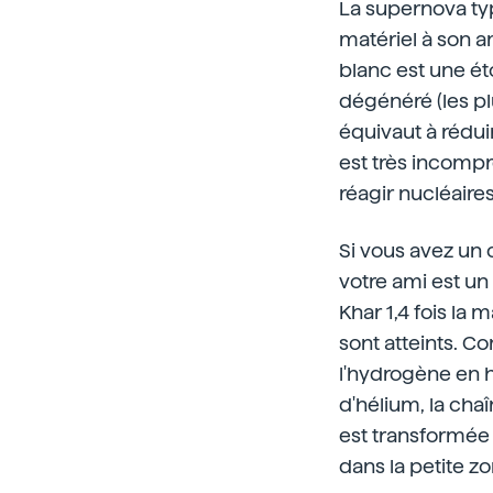
La supernova typ
matériel à son a
blanc est une éto
dégénéré (les pl
équivaut à réduir
est très incompre
réagir nucléaire
Si vous avez un 
votre ami est un
Khar 1,4 fois la 
sont atteints. C
l'hydrogène en 
d'hélium, la cha
est transformée 
dans la petite zo