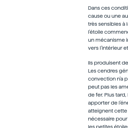
Dans ces conditio
cause ou une aut
très sensibles à 
l'étoile commenc
un mécanisme int
vers l'intérieur 
Ils produisent d
Les cendres géné
convection n'a p
peut pas les ame
de fer. Plus tard
apporter de l'én
atteignent cette
nécessaire pour 
les petites étoil