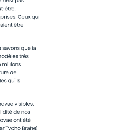
 n'est pas
t-être,
eprises. Ceux qui
aient être
 savons que la
modèles très
 millions
ature de
es qu'ils
ovae visibles,
idité de nos
novae ont été
ar Tycho Brahe)