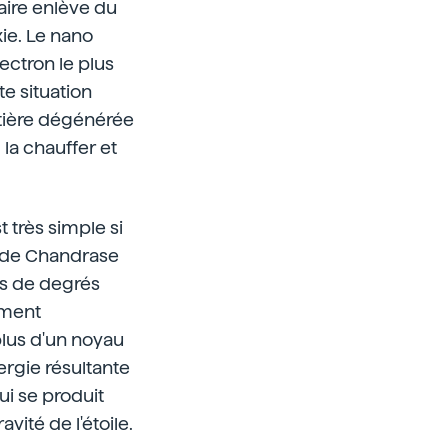
aire enlève du
xie. Le nano
ectron le plus
e situation
matière dégénérée
 la chauffer et
 très simple si
e de Chandrase
ons de degrés
rment
lus d'un noyau
ergie résultante
ui se produit
vité de l'étoile.