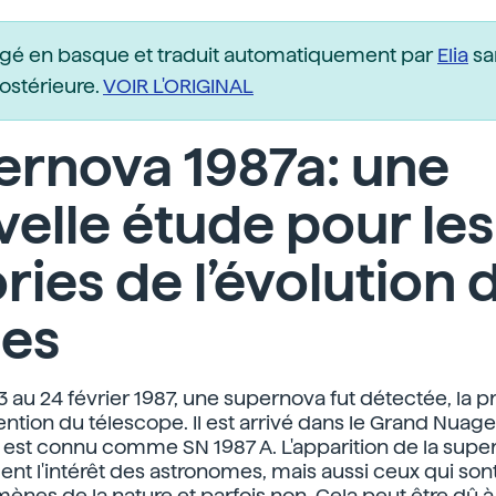
igé en basque et traduit automatiquement par
Elia
sa
postérieure.
VOIR L'ORIGINAL
ernova 1987a: une
elle étude pour les
ries de l’évolution 
les
23 au 24 février 1987, une supernova fut détectée, la 
ention du télescope. Il est arrivé dans le Grand Nuag
 est connu comme SN 1987 A. L'apparition de la super
nt l'intérêt des astronomes, mais aussi ceux qui son
nes de la nature et parfois non. Cela peut être dû à 