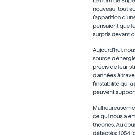
Le nom de Super
nouveau: tout au 
l'apparition d'un
pensaient que le
surpris devant 
Aujourd'hui, no
source d'énergie
précis de leur s
d'années à traver
l'instabilité qui
peuvent supporter
Malheureusement,
ce qui nous a e
théories. Au cou
détectés: 1054 (