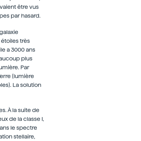
uvaient être vus
opes par hasard.
galaxie
étoiles très
ile a 3000 ans
beaucoup plus
umière. Par
erre (lumière
les). La solution
. À la suite de
x de la classe I,
ans le spectre
ion stellaire,