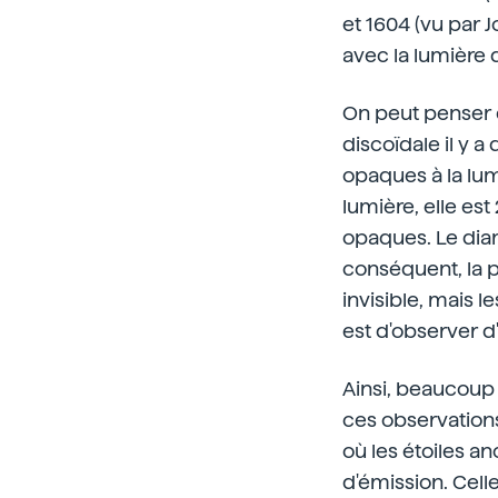
et 1604 (vu par J
avec la lumière 
On peut penser q
discoïdale il y a
opaques à la lum
lumière, elle est
opaques. Le diam
conséquent, la p
invisible, mais l
est d'observer d'
Ainsi, beaucoup 
ces observations
où les étoiles a
d'émission. Cell