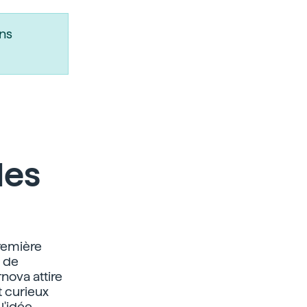
ns
des
première
e de
nova attire
t curieux
l'idée