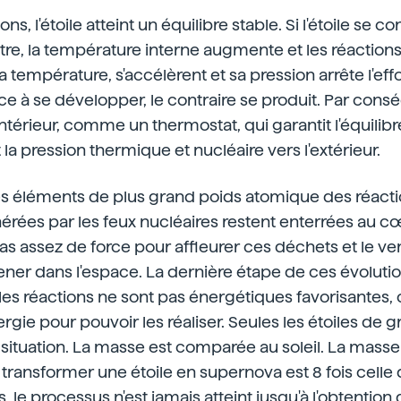
ns, l'étoile atteint un équilibre stable. Si l'étoile se c
re, la température interne augmente et les réactions
la température, s'accélèrent et sa pression arrête l'ef
e à se développer, le contraire se produit. Par conséq
érieur, comme un thermostat, qui garantit l'équilibre
et la pression thermique et nucléaire vers l'extérieur.
es éléments de plus grand poids atomique des réacti
rées par les feux nucléaires restent enterrées au cœu
as assez de force pour affleurer ces déchets et le ven
ner dans l'espace. La dernière étape de ces évolutio
, les réactions ne sont pas énergétiques favorisantes, c
ergie pour pouvoir les réaliser. Seules les étoiles de
 situation. La masse est comparée au soleil. La mass
transformer une étoile en supernova est 8 fois celle d
es, le processus n'est jamais atteint jusqu'à l'obtention