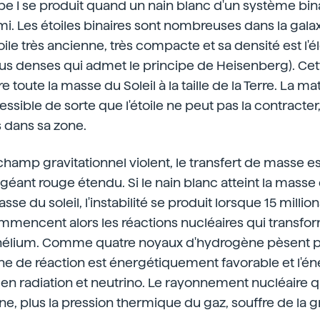
e I se produit quand un nain blanc d'un système bin
mi. Les étoiles binaires sont nombreuses dans la gala
ile très ancienne, très compacte et sa densité est l'él
us denses qui admet le principe de Heisenberg). Cett
e toute la masse du Soleil à la taille de la Terre. La 
ssible de sorte que l'étoile ne peut pas la contracter,
s dans sa zone.
champ gravitationnel violent, le transfert de masse est
 géant rouge étendu. Si le nain blanc atteint la mass
masse du soleil, l'instabilité se produit lorsque 15 milli
ommencent alors les réactions nucléaires qui transfo
hélium. Comme quatre noyaux d'hydrogène pèsent p
îne de réaction est énergétiquement favorable et l'én
en radiation et neutrino. Le rayonnement nucléaire q
ne, plus la pression thermique du gaz, souffre de la gra