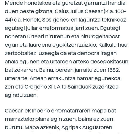
Mende honetakoa eta guretzat garrantzi handia
duen beste gizona, Caius Julius Caesar (K.a. 100-
44) da. Honek, Sosigenes-en laguntza teknikoaz
egutegi juliar erreformatua jarri zuen. Egutegi
honetan urteari hirurehun eta hirurogeitabost
egun eta laurdena egokitzen zaizkio. Kalkulu hau
zertxobaitez luzeegia da eta denbora iragan
ahala egunen eta urtaroen arteko desegokitasun
bat zekarren. Baina, berean jarraitu zuen 1582.
urterarte. Artean errakuntza hamar egunekoa
zen eta Gregorio XIII. Aita Sainduak zuzentzea
agindu zuen.
Caesar-ek Inperio erromatarraren mapa bat
marrazteko plana egin zuen, baina ez zuen
burutu. Mapa azkenik, Agripak Augustoren