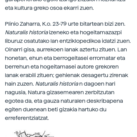
eta kultura greko osoa ekarri zuen.
Plinio Zaharra, K.o. 23-79 urte bitartean bizi zen.
Naturalis
historia
izeneko eta hogeitamazazpi
liburuz osatutako lan entziklopedikoa idatzi zuen.
Oinarri gisa, aurrekoen lanak aztertu zituen. Lan
honetan, ehun eta berrogeitasei erromatar eta
berrehun eta hogeitamasei autore grekoren
lanak erabili zituen; gehienak desagertu zirenak
hain zuzen.
Naturalis
historia
n dagoen hari
nagusia, Natura gizasemearen zerbitzutan
egotea da, eta gauza naturalen deskribapena
egiten duenean beti gizakia hartuko du
erreferentziatzat.