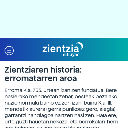
Zientziaren historia:
erromatarren aroa
Erroma K.a. 753. urtean izan zen fundatua. Bere
hasierako mendeetan zehar, besteak bezalako
nazio normala baino ez zen izan, baina K.a. III.
mendetik aurera (gerra punikoez gero, alegia)
garrantzi handiagoa hartzen hasi zen. Hala ere,
urte guzti hauetan nekazal eta borrokalari-herri
zen heinean, ez zen arazo filosofiko eta