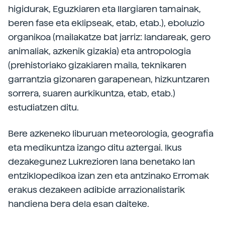
higidurak, Eguzkiaren eta Ilargiaren tamainak,
beren fase eta eklipseak, etab, etab.), eboluzio
organikoa (mailakatze bat jarriz: landareak, gero
animaliak, azkenik gizakia) eta antropologia
(prehistoriako gizakiaren maila, teknikaren
garrantzia gizonaren garapenean, hizkuntzaren
sorrera, suaren aurkikuntza, etab, etab.)
estudiatzen ditu.
Bere azkeneko liburuan meteorologia, geografia
eta medikuntza izango ditu aztergai. Ikus
dezakegunez Lukrezioren lana benetako lan
entziklopedikoa izan zen eta antzinako Erromak
erakus dezakeen adibide arrazionalistarik
handiena bera dela esan daiteke.