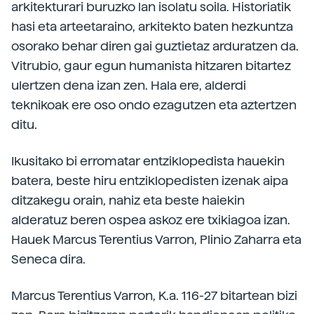
arkitekturari buruzko lan isolatu soila. Historiatik
hasi eta arteetaraino, arkitekto baten hezkuntza
osorako behar diren gai guztietaz arduratzen da.
Vitrubio, gaur egun humanista hitzaren bitartez
ulertzen dena izan zen. Hala ere, alderdi
teknikoak ere oso ondo ezagutzen eta aztertzen
ditu.
Ikusitako bi erromatar entziklopedista hauekin
batera, beste hiru entziklopedisten izenak aipa
ditzakegu orain, nahiz eta beste haiekin
alderatuz beren ospea askoz ere txikiagoa izan.
Hauek Marcus Terentius Varron, Plinio Zaharra eta
Seneca dira.
Marcus Terentius Varron, K.a. 116-27 bitartean bizi