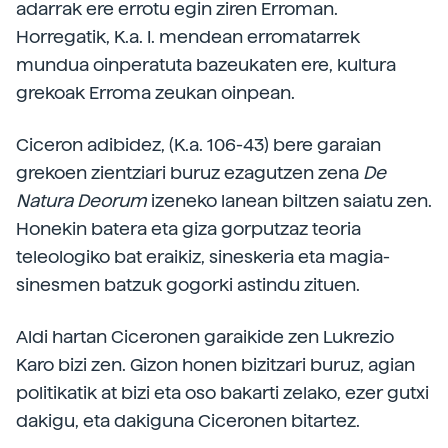
adarrak ere errotu egin ziren Erroman.
Horregatik, K.a. I. mendean erromatarrek
mundua oinperatuta bazeukaten ere, kultura
grekoak Erroma zeukan oinpean.
Ciceron adibidez, (K.a. 106-43) bere garaian
grekoen zientziari buruz ezagutzen zena
De
Natura Deorum
izeneko lanean biltzen saiatu zen.
Honekin batera eta giza gorputzaz teoria
teleologiko bat eraikiz, sineskeria eta magia-
sinesmen batzuk gogorki astindu zituen.
Aldi hartan Ciceronen garaikide zen Lukrezio
Karo bizi zen. Gizon honen bizitzari buruz, agian
politikatik at bizi eta oso bakarti zelako, ezer gutxi
dakigu, eta dakiguna Ciceronen bitartez.