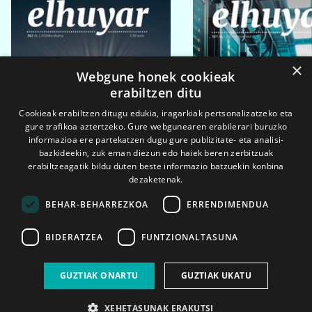
×
Webgune honek cookieak
erabiltzen ditu
Cookieak erabiltzen ditugu edukia, iragarkiak pertsonalizatzeko eta
gure trafikoa aztertzeko. Gure webgunearen erabilerari buruzko
informazioa ere partekatzen dugu gure publizitate- eta analisi-
bazkideekin, zuk eman diezun edo haiek beren zerbitzuak
erabiltzeagatik bildu duten beste informazio batzuekin konbina
dezaketenak.
BEHAR-BEHARREZKOA
ERRENDIMENDUA
BIDERATZEA
FUNTZIONALTASUNA
2026ko eka. 1a
2026ko mar. 1a
GUZTIAK ONARTU
GUZTIAK UKATU
XEHETASUNAK ERAKUTSI