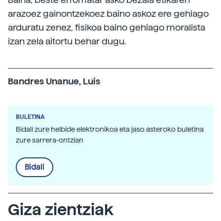
arazoez gainontzekoez baino askoz ere gehiago
arduratu zenez, fisikoa baino gehiago moralista
izan zela aitortu behar dugu.
Bandres Unanue, Luis
BULETINA
Bidali zure helbide elektronikoa eta jaso asteroko buletina
zure sarrera-ontzian
Bidali
Giza zientziak