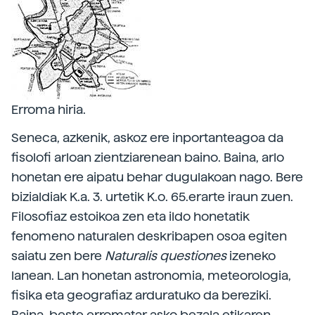
Erroma hiria.
Seneca, azkenik, askoz ere inportanteagoa da
fisolofi arloan zientziarenean baino. Baina, arlo
honetan ere aipatu behar dugulakoan nago. Bere
bizialdiak K.a. 3. urtetik K.o. 65.erarte iraun zuen.
Filosofiaz estoikoa zen eta ildo honetatik
fenomeno naturalen deskribapen osoa egiten
saiatu zen bere
Naturalis
questiones
izeneko
lanean. Lan honetan astronomia, meteorologia,
fisika eta geografiaz arduratuko da bereziki.
Baina, beste erromatar asko bezala etikaren