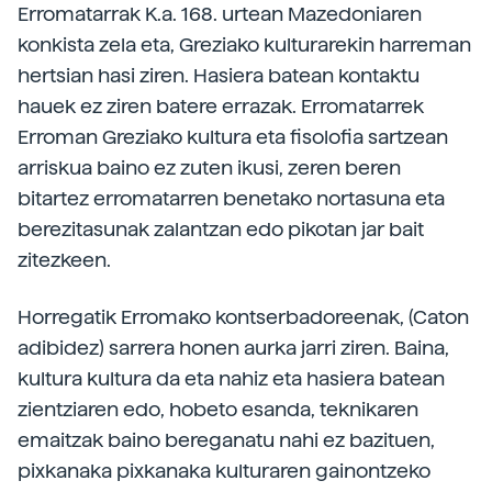
Erromatarrak K.a. 168. urtean Mazedoniaren
konkista zela eta, Greziako kulturarekin harreman
hertsian hasi ziren. Hasiera batean kontaktu
hauek ez ziren batere errazak. Erromatarrek
Erroman Greziako kultura eta fisolofia sartzean
arriskua baino ez zuten ikusi, zeren beren
bitartez erromatarren benetako nortasuna eta
berezitasunak zalantzan edo pikotan jar bait
zitezkeen.
Horregatik Erromako kontserbadoreenak, (Caton
adibidez) sarrera honen aurka jarri ziren. Baina,
kultura kultura da eta nahiz eta hasiera batean
zientziaren edo, hobeto esanda, teknikaren
emaitzak baino bereganatu nahi ez bazituen,
pixkanaka pixkanaka kulturaren gainontzeko