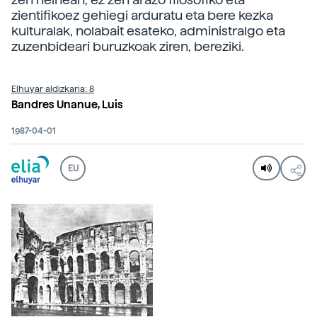
zientifikoez gehiegi arduratu eta bere kezka
kulturalak, nolabait esateko, administralgo eta
zuzenbideari buruzkoak ziren, bereziki.
Elhuyar aldizkaria: 8
Bandres Unanue, Luis
1987-04-01
EU