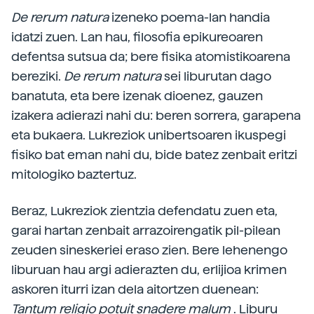
De rerum natura
izeneko poema-lan handia
idatzi zuen. Lan hau, filosofia epikureoaren
defentsa sutsua da; bere fisika atomistikoarena
bereziki.
De rerum natura
sei liburutan dago
banatuta, eta bere izenak dioenez, gauzen
izakera adierazi nahi du: beren sorrera, garapena
eta bukaera. Lukreziok unibertsoaren ikuspegi
fisiko bat eman nahi du, bide batez zenbait eritzi
mitologiko baztertuz.
Beraz, Lukreziok zientzia defendatu zuen eta,
garai hartan zenbait arrazoirengatik pil-pilean
zeuden sineskeriei eraso zien. Bere lehenengo
liburuan hau argi adierazten du, erlijioa krimen
askoren iturri izan dela aitortzen duenean:
Tantum religio potuit snadere malum
. Liburu