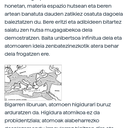
honetan, materia espazio hutsean eta beren
artean banatuta dauden zatikiez osatuta dagoela
baieztatzen du. Bere eritzi eta adibideen bitartez
saiatu zen hutsa mugagabekoa dela
demostratzen. Baita unibertsoa infinitua dela eta
atomoaren ideia zenbatezinezkotik atera behar
dela frogatzen ere.
Bigarren liburuan, atomoen higidurari buruz
arduratzen da. Higidura atomikoa ez da
probidentziala; atomoak alabeharrezko