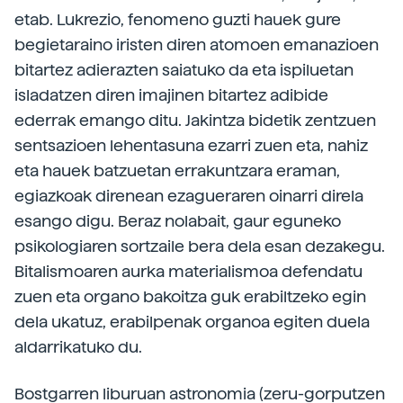
etab. Lukrezio, fenomeno guzti hauek gure
begietaraino iristen diren atomoen emanazioen
bitartez adierazten saiatuko da eta ispiluetan
isladatzen diren imajinen bitartez adibide
ederrak emango ditu. Jakintza bidetik zentzuen
sentsazioen lehentasuna ezarri zuen eta, nahiz
eta hauek batzuetan errakuntzara eraman,
egiazkoak direnean ezagueraren oinarri direla
esango digu. Beraz nolabait, gaur eguneko
psikologiaren sortzaile bera dela esan dezakegu.
Bitalismoaren aurka materialismoa defendatu
zuen eta organo bakoitza guk erabiltzeko egin
dela ukatuz, erabilpenak organoa egiten duela
aldarrikatuko du.
Bostgarren liburuan astronomia (zeru-gorputzen