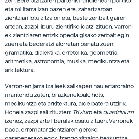
zen. Bere bizitzaren parterik handienean politiko
eta militarra izan bazen ere, zahartzaroan
zientziari lotu zitzaion eta, beste zenbait gairen
artean, zazpi liburu zientifiko idatzi zituen. Varron-
ek zientziaren entziklopedia gisako zerbait egin
zuen eta bederatzi alorretan banatu zuen:
gramatika, dialektika, erretolika, geometria,
aritmetika, astronomia, musika, medikuntza eta
arkitektura.
Varron-en jarraitzaileek sailkapen hau ertaroraino
mantendu zuten, bi azkenekoak, hots,
medikuntza eta arkitektura, alde batera utzirik.
Honela zazpi sail zituzten:
Trivium
eta
quadrivium
izenez, zazpi arte liberalak osatu zituen. Varronek
bada, erromatar zientziaren geroko
garapenerako egoki izango zitzaion hezkuntza