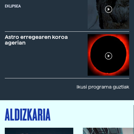
EKLIPSEA
Astro erregearen koroa
agerian
Ikusi programa guztiak
ALDIZKARIA