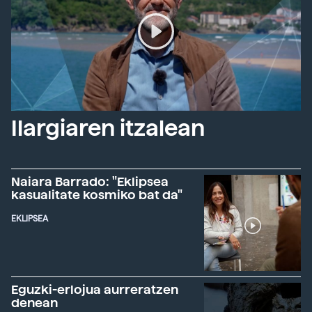
Ilargiaren itzalean
Naiara Barrado: "Eklipsea
kasualitate kosmiko bat da"
EKLIPSEA
Eguzki-erlojua aurreratzen
denean