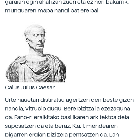
garaian egin ahal izan zuen eta ez hori bakarrik,
munduaren mapa handi bat ere bai.
Caius Julius Caesar.
Urte hauetan distiratsu agertzen den beste gizon
handia, Vitrubio dugu. Bere bizitza ia ezezaguna
da. Fano-ri eraikitako basilikaren arkitektoa dela
suposatzen da eta beraz, K.a. I. mendearen
bigarren erdian bizi zela pentsatzen da. Lan