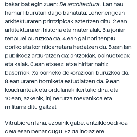
bakar bat egin zuen:
De architectura
. Lan hau
hamar liburutan dago banatuta: Lehenengoan
arkitekturaren printzipioak aztertzen ditu. 2.ean
arkitekturaren historia eta materialak. 3.a joniar
tenpluei buruzkoa da. 4.ean gai hori tenplu
doriko eta korintioarretara hedatzen du. 5.ean lan
publikoez arduratzen da: antzokiak, bainuetxeak
eta kaiak. 6.ean etxeez: etxe hiritar nahiz
baserriak. 7.a barneko dekorazioari buruzkoa da.
8.ean uraren horniketa estudiatzen da. 9.ean
koadranteak eta ordulariak ikertuko dira, eta
10.ean, azkenik, injinerutza mekanikoa eta
militarra ditu gaitzat.
Vitrubioren lana, ezpairik gabe, entziklopedikoa
dela esan behar dugu. Ez da inolaz ere