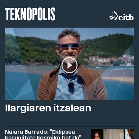
TEKNOPOLIS
Ilargiaren itzalean
Naiara Barrado: "Eklipsea
kasualitate kosmiko bat da"