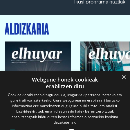
Ikusi programa guztiak
ALDIZKARIA
×
Webgune honek cookieak
erabiltzen ditu
Cookieak erabiltzen ditugu edukia, iragarkiak pertsonalizatzeko eta
gure trafikoa aztertzeko. Gure webgunearen erabilerari buruzko
informazioa ere partekatzen dugu gure publizitate- eta analisi-
bazkideekin, zuk eman diezun edo haiek beren zerbitzuak
erabiltzeagatik bildu duten beste informazio batzuekin konbina
dezaketenak.