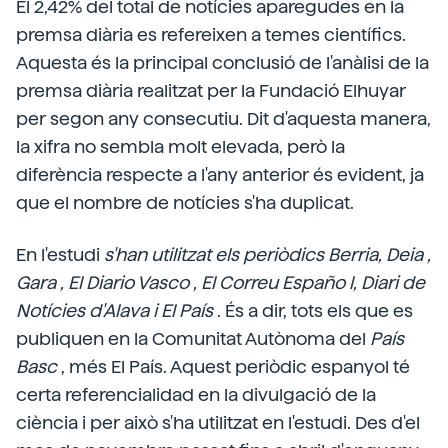
El 2,42% del total de notícies aparegudes en la
premsa diària es refereixen a temes científics.
Aquesta és la principal conclusió de l'anàlisi de la
premsa diària realitzat per la Fundació Elhuyar
per segon any consecutiu. Dit d'aquesta manera,
la xifra no sembla molt elevada, però la
diferència respecte a l'any anterior és evident, ja
que el nombre de notícies s'ha duplicat.
En l'estudi
s'han utilitzat els periòdics
Berria,
Deia
,
Gara
,
El Diario Vasco
, El Correu Españo
l, Diari de
Notícies d'Alava
i El País
. És a dir, tots els que es
publiquen en la Comunitat Autònoma del
País
Basc
, més El País. Aquest periòdic espanyol té
certa referencialidad en la divulgació de la
ciència i per això s'ha utilitzat en l'estudi. Des d'el