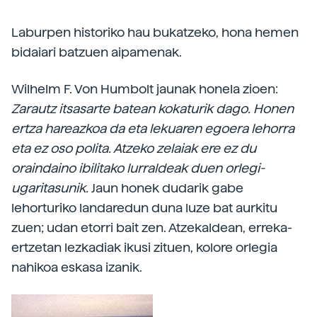
Laburpen historiko hau bukatzeko, hona hemen
bidaiari batzuen aipamenak.
Wilhelm F. Von Humbolt jaunak honela zioen:
Zarautz itsasarte batean kokaturik dago. Honen
ertza hareazkoa da eta lekuaren egoera lehorra
eta ez oso polita. Atzeko zelaiak ere ez du
oraindaino ibilitako lurraldeak duen orlegi-
ugaritasunik.
Jaun honek dudarik gabe
lehorturiko landaredun duna luze bat aurkitu
zuen; udan etorri bait zen. Atzekaldean, erreka-
ertzetan lezkadiak ikusi zituen, kolore orlegia
nahikoa eskasa izanik.