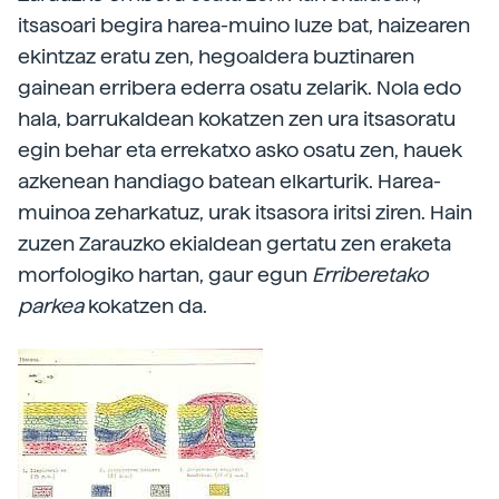
itsasoari begira harea-muino luze bat, haizearen
ekintzaz eratu zen, hegoaldera buztinaren
gainean erribera ederra osatu zelarik. Nola edo
hala, barrukaldean kokatzen zen ura itsasoratu
egin behar eta errekatxo asko osatu zen, hauek
azkenean handiago batean elkarturik. Harea-
muinoa zeharkatuz, urak itsasora iritsi ziren. Hain
zuzen Zarauzko ekialdean gertatu zen eraketa
morfologiko hartan, gaur egun
Erriberetako
parkea
kokatzen da.