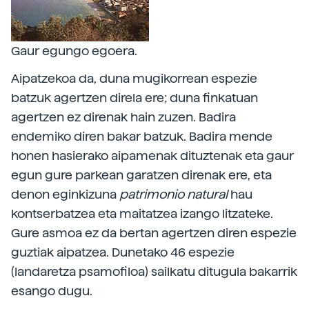
Gaur egungo egoera.
Aipatzekoa da, duna mugikorrean espezie
batzuk agertzen direla ere; duna finkatuan
agertzen ez direnak hain zuzen. Badira
endemiko diren bakar batzuk. Badira mende
honen hasierako aipamenak dituztenak eta gaur
egun gure parkean garatzen direnak ere, eta
denon eginkizuna
patrimonio
natural
hau
kontserbatzea eta maitatzea izango litzateke.
Gure asmoa ez da bertan agertzen diren espezie
guztiak aipatzea. Dunetako 46 espezie
(landaretza psamofiloa) sailkatu ditugula bakarrik
esango dugu.