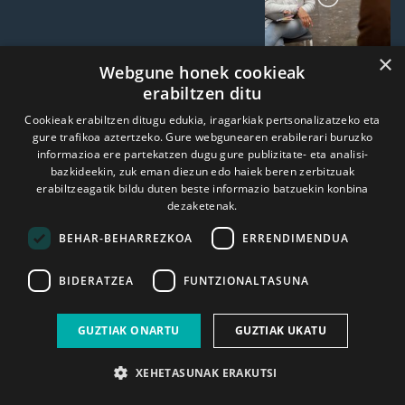
×
Webgune honek cookieak
Eguzki-erlojua aurreratzen
erabiltzen ditu
denean
Cookieak erabiltzen ditugu edukia, iragarkiak pertsonalizatzeko eta
EKLIPSEA
gure trafikoa aztertzeko. Gure webgunearen erabilerari buruzko
informazioa ere partekatzen dugu gure publizitate- eta analisi-
bazkideekin, zuk eman diezun edo haiek beren zerbitzuak
erabiltzeagatik bildu duten beste informazio batzuekin konbina
dezaketenak.
Astro erregearen koroa
agerian
BEHAR-BEHARREZKOA
ERRENDIMENDUA
BIDERATZEA
FUNTZIONALTASUNA
GUZTIAK ONARTU
GUZTIAK UKATU
Ikusi programa guztiak
XEHETASUNAK ERAKUTSI