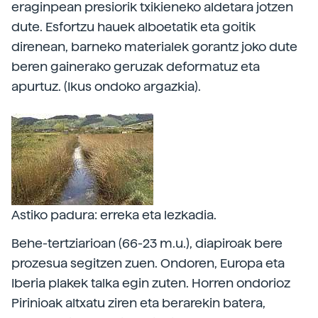
eraginpean presiorik txikieneko aldetara jotzen
dute. Esfortzu hauek alboetatik eta goitik
direnean, barneko materialek gorantz joko dute
beren gainerako geruzak deformatuz eta
apurtuz. (Ikus ondoko argazkia).
Astiko padura: erreka eta lezkadia.
Behe-tertziarioan (66-23 m.u.), diapiroak bere
prozesua segitzen zuen. Ondoren, Europa eta
Iberia plakek talka egin zuten. Horren ondorioz
Pirinioak altxatu ziren eta berarekin batera,