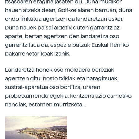
itsasoaren eragina jasaten du. Duna mugikor
hauen atzekaldean, Golf-zelaiaren barruan, duna
ondo finkatua agertzen da landaretzari esker.
Duna hauek paisai aldetik duten garrantziaz
aparte, bertan agertzen den landaretza oso
garrantzitsua da, espezie batzuk Euskal Herriko
bakarrenetarikoak izanik.
Landaretza honek oso moldaera bereziak
agertzen ditu: hosto txikiak eta haragitsuak,
sustrai-aparatua oso bortitza, uraren
probetxamendu egokia, kontzentrazio osmotiko
handiak, estomen murrizketa...