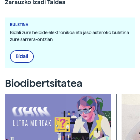
Zarauzko Izadi Taldea
BULETINA
Bidali zure helbide elektronikoa eta jaso asteroko buletina
zure sarrera-ontzian
Bidali
Biodibertsitatea