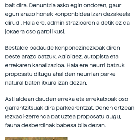
bait dira. Denuntzia asko egin ondoren, gaur
egun arazo honek konponbidea izan dezakeela
dirudi. Hala ere, administrazioaren aldetik ez da
jokaera oso garbi ikusi.
Bestalde badaude konponezinezkoak diren
beste arazo batzuk. Adibidez, autopista eta
errekaren kanalizazioa. Hala ere neurri batzuk
proposatu ditugu ahal den neurrian parke
natural baten itxura izan dezan.
Asti aldean dauden erreka eta errekatxoak oso
garrantzitsuak dira parkearentzat. Denen ertzean
lezkadi-zerrenda bat uztea proposatu dugu,
fauna desberdinak babesa bila dezan.