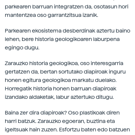
parkearen barruan integratzen da, osotasun hori
mantentzea oso garrantzitsua izanik.
Parkearen ekosistema desberdinak aztertu baino
lehen, bere historia geologikoaren laburpena
egingo dugu.
Zarauzko historia geologikoa, oso interesgarria
gertatzen da, bertan sortutako diapiroak inguru
honen egitura geologikoa markatu duelako.
Horregatik historia honen barruan diapiroak
izandako aldaketak, labur aztertuko ditugu.
Baina zer dira diapiroak? Oso plastikoak diren
harri batzuk. Zarauzko egoeran, buztina eta
igeltsuak hain zuzen. Esfortzu baten edo batzuen