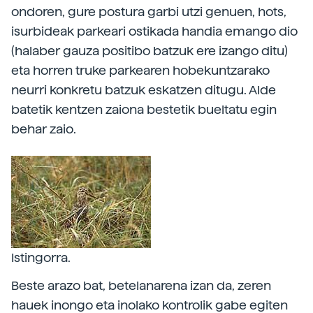
ondoren, gure postura garbi utzi genuen, hots,
isurbideak parkeari ostikada handia emango dio
(halaber gauza positibo batzuk ere izango ditu)
eta horren truke parkearen hobekuntzarako
neurri konkretu batzuk eskatzen ditugu. Alde
batetik kentzen zaiona bestetik bueltatu egin
behar zaio.
Istingorra.
Beste arazo bat, betelanarena izan da, zeren
hauek inongo eta inolako kontrolik gabe egiten