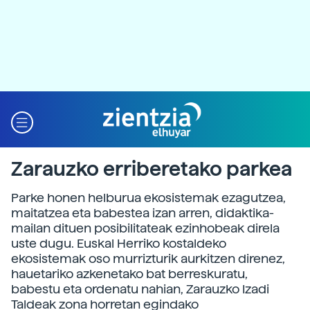
Zarauzko erriberetako parkea
Parke honen helburua ekosistemak ezagutzea,
maitatzea eta babestea izan arren, didaktika-
mailan dituen posibilitateak ezinhobeak direla
uste dugu. Euskal Herriko kostaldeko
ekosistemak oso murrizturik aurkitzen direnez,
hauetariko azkenetako bat berreskuratu,
babestu eta ordenatu nahian, Zarauzko Izadi
Taldeak zona horretan egindako