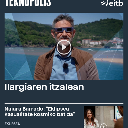
Ilargiaren itzalean
Naiara Barrado: "Eklipsea
kasualitate kosmiko bat da"
EKLIPSEA