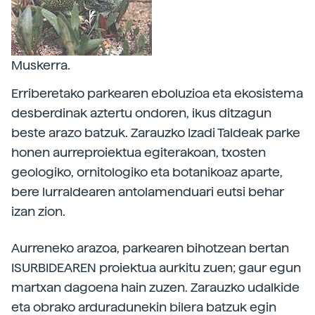
Muskerra.
Erriberetako parkearen eboluzioa eta ekosistema
desberdinak aztertu ondoren, ikus ditzagun
beste arazo batzuk. Zarauzko Izadi Taldeak parke
honen aurreproiektua egiterakoan, txosten
geologiko, ornitologiko eta botanikoaz aparte,
bere lurraldearen antolamenduari eutsi behar
izan zion.
Aurreneko arazoa, parkearen bihotzean bertan
ISURBIDEAREN proiektua aurkitu zuen; gaur egun
martxan dagoena hain zuzen. Zarauzko udalkide
eta obrako arduradunekin bilera batzuk egin