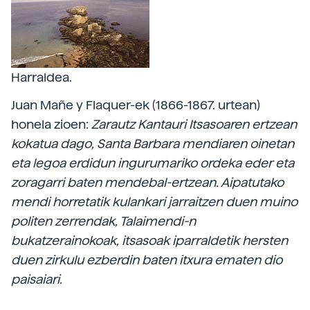
Harraldea.
Juan Mañe y Flaquer-ek (1866-1867. urtean)
honela zioen:
Zarautz Kantauri Itsasoaren ertzean
kokatua dago, Santa Barbara mendiaren oinetan
eta legoa erdidun ingurumariko ordeka eder eta
zoragarri baten mendebal-ertzean. Aipatutako
mendi horretatik kulankari jarraitzen duen muino
politen zerrendak, Talaimendi-n
bukatzerainokoak, itsasoak iparraldetik hersten
duen zirkulu ezberdin baten itxura ematen dio
paisaiari.