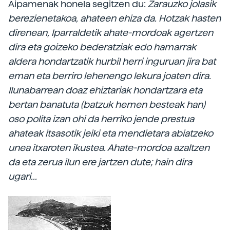
Aipamenak honela segitzen du:
Zarauzko jolasik
berezienetakoa, ahateen ehiza da. Hotzak hasten
direnean, Iparraldetik ahate-mordoak agertzen
dira eta goizeko bederatziak edo hamarrak
aldera hondartzatik hurbil herri inguruan jira bat
eman eta berriro lehenengo lekura joaten dira.
Ilunabarrean doaz ehiztariak hondartzara eta
bertan banatuta (batzuk hemen besteak han)
oso polita izan ohi da herriko jende prestua
ahateak itsasotik jeiki eta mendietara abiatzeko
unea itxaroten ikustea. Ahate-mordoa azaltzen
da eta zerua ilun ere jartzen dute; hain dira
ugari...