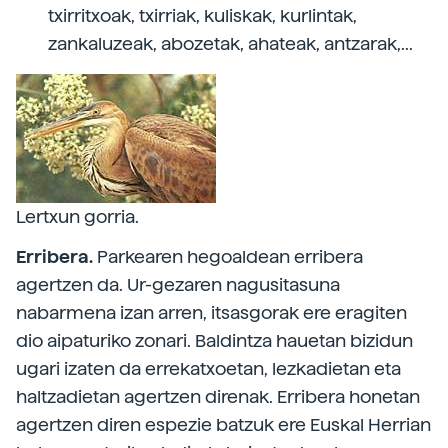
txirritxoak, txirriak, kuliskak, kurlintak,
zankaluzeak, abozetak, ahateak, antzarak,...
Lertxun gorria.
Erribera.
Parkearen hegoaldean erribera
agertzen da. Ur-gezaren nagusitasuna
nabarmena izan arren, itsasgorak ere eragiten
dio aipaturiko zonari. Baldintza hauetan bizidun
ugari izaten da errekatxoetan, lezkadietan eta
haltzadietan agertzen direnak. Erribera honetan
agertzen diren espezie batzuk ere Euskal Herrian