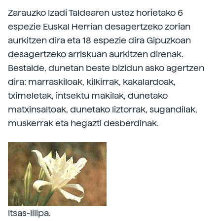
Zarauzko Izadi Taldearen ustez horietako 6
espezie Euskal Herrian desagertzeko zorian
aurkitzen dira eta 18 espezie dira Gipuzkoan
desagertzeko arriskuan aurkitzen direnak.
Bestalde, dunetan beste bizidun asko agertzen
dira: marraskiloak, kilkirrak, kakalardoak,
tximeletak, intsektu makilak, dunetako
matxinsaltoak, dunetako liztorrak, sugandilak,
muskerrak eta hegazti desberdinak.
Itsas-lilipa.