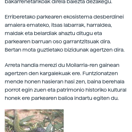
bakarrenetarikoak direla baiezta dezakegu.
Erriberetako parkearen ekosistema desberdinei
amaiera emateko, itsas labarrak, harraldea,
maldak eta belardiak ahaztu ditugu eta
parkearen barruan oso garrantzitsuak dira.
Bertan mota guztietako bizidunak agertzen dira.
Arreta handia merezi du Moilarria-ren gainean
agertzen den kargalekuak ere. Funtzionatzen
mende honen hasieran hasi zen, baina berehala
porrot egin zuen eta patrimonio historiko kultural
honek ere parkearen balioa indartu egiten du.