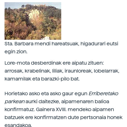
Sta. Barbara mendi hareatsuak, higadurari eutsi
egin zion.
Lore-mota desberdinak ere aipatu zituen:
arrosak, krabelinak, liliak, iraunloreak, lobelarrak,
kamamilak eta barazki-pilo bat.
Horietako asko eta asko gaur egun
Erriberetako
parkean
aurki daitezke, aipamenaren balioa
konfirmatuz. Gainera XVIII. mendeko aipamen
batzuek ere konfirmatzen dute pertsonaia honek
esandakoa.