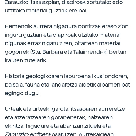
Zarauzko itsas azpian, diapiroak sortutako edo
utzitako material guztiak ere bai.
Hemendik aurrera higadura bortitzak eraso zion
inguru guztiari eta diapiroak utzitako material
bigunak erraz higatu ziren, bitartean material
gogorrek (Sta. Barbara eta Talaimendi-k) bertan
irauten zutelarik.
Historia geologikoaren laburpena ikusi ondoren,
paisaia, fauna eta landaretza aldetik aipamen bat
egingo dugu.
Urteak eta urteak igarota, itsasoaren aurreratze
eta atzeratzearen gorabeherak, haizearen
ekintza, higadura eta abar izan zituela eta,
Zarauzko
erribera
osatu zen. Aurrekaldean,