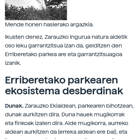
Mende honen hasierako argazkia.
Ikusten denez, Zarauzko ingurua natura aldetik
oso leku garrantzitsua izan da, gelditzen den
Erriberetako parkea are eta garrantzitsuagoa
izanik.
Erriberetako parkearen
ekosistema desberdinak
Dunak.
Zarauzko Ekialdean, parkearen bihotzean,
dunak aurkitzen dira. Duna hauek mugikorrak
eta finkoak izaten dira. Alde mugikorra, aurreko
aldean aurkitzen da (erreka aldean ere bai), eta