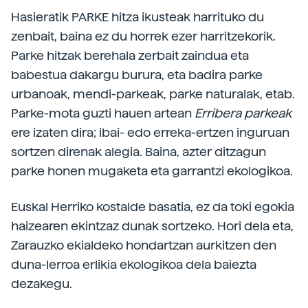
Hasieratik PARKE hitza ikusteak harrituko du
zenbait, baina ez du horrek ezer harritzekorik.
Parke hitzak berehala zerbait zaindua eta
babestua dakargu burura, eta badira parke
urbanoak, mendi-parkeak, parke naturalak, etab.
Parke-mota guzti hauen artean
Erribera
parkeak
ere izaten dira; ibai- edo erreka-ertzen inguruan
sortzen direnak alegia. Baina, azter ditzagun
parke honen mugaketa eta garrantzi ekologikoa.
Euskal Herriko kostalde basatia, ez da toki egokia
haizearen ekintzaz dunak sortzeko. Hori dela eta,
Zarauzko ekialdeko hondartzan aurkitzen den
duna-lerroa erlikia ekologikoa dela baiezta
dezakegu.