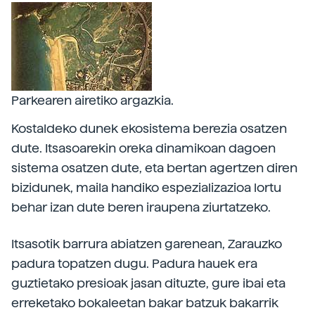
Parkearen airetiko argazkia.
Kostaldeko dunek ekosistema berezia osatzen
dute. Itsasoarekin oreka dinamikoan dagoen
sistema osatzen dute, eta bertan agertzen diren
bizidunek, maila handiko espezializazioa lortu
behar izan dute beren iraupena ziurtatzeko.
Itsasotik barrura abiatzen garenean, Zarauzko
padura topatzen dugu. Padura hauek era
guztietako presioak jasan dituzte, gure ibai eta
erreketako bokaleetan bakar batzuk bakarrik