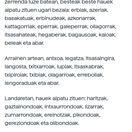
zerrenda luze batean, besteak beste hauek
aipatu zituen ugari bezala: erbiak, azeriak,
basakatuak, erbinudeak, azkonarrak,
kattagorriak, eperrak, galeperrak, oilagorrak,
itsasahateak, hegaberak, bagausoak, kaioak,
beleak eta abar.
Arrainen artean, antxoa, legatza, itsasaingira,
langosta, txitxarroak, lupiak, itsaskabrak,
txipiroiak, txibiak, olagarroak, erreboilak,
lengoraduak eta abar.
Landaretan, hauek aipatu zituen: haritzak,
gaztainondoak, intxaurrondoak, lizarrak,
zumarrondoak, ereinotzak, pikondoak,
gereziondoak eta olibondoak.