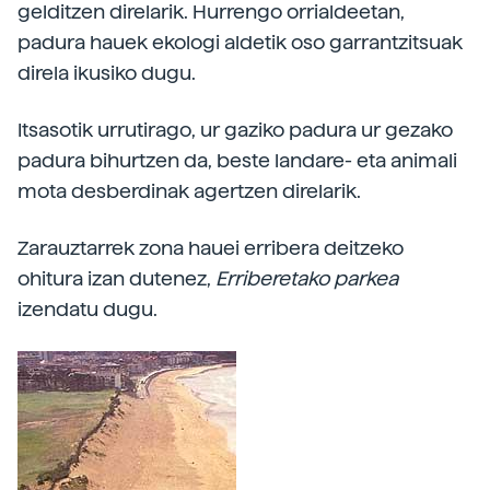
gelditzen direlarik. Hurrengo orrialdeetan,
padura hauek ekologi aldetik oso garrantzitsuak
direla ikusiko dugu.
Itsasotik urrutirago, ur gaziko padura ur gezako
padura bihurtzen da, beste landare- eta animali
mota desberdinak agertzen direlarik.
Zarauztarrek zona hauei erribera deitzeko
ohitura izan dutenez,
Erriberetako
parkea
izendatu dugu.