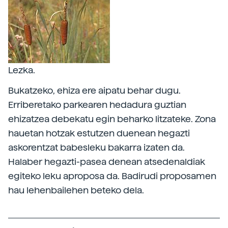
Lezka.
Bukatzeko, ehiza ere aipatu behar dugu.
Erriberetako parkearen hedadura guztian
ehizatzea debekatu egin beharko litzateke. Zona
hauetan hotzak estutzen duenean hegazti
askorentzat babesleku bakarra izaten da.
Halaber hegazti-pasea denean atsedenaldiak
egiteko leku aproposa da. Badirudi proposamen
hau lehenbailehen beteko dela.