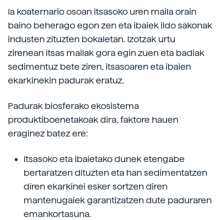
Ia koaternario osoan itsasoko uren maila orain
baino beherago egon zen eta ibaiek ildo sakonak
industen zituzten bokaletan. Izotzak urtu
zirenean itsas mailak gora egin zuen eta badiak
sedimentuz bete ziren, itsasoaren eta ibaien
ekarkinekin padurak eratuz.
Padurak biosferako ekosistema
produktiboenetakoak dira, faktore hauen
eraginez batez ere:
Itsasoko eta ibaietako dunek etengabe
bertaratzen dituzten eta han sedimentatzen
diren ekarkinei esker sortzen diren
mantenugaiek garantizatzen dute paduraren
emankortasuna.