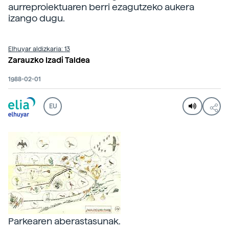
aurreproiektuaren berri ezagutzeko aukera
izango dugu.
Elhuyar aldizkaria: 13
Zarauzko Izadi Taldea
1988-02-01
EU
Parkearen aberastasunak.