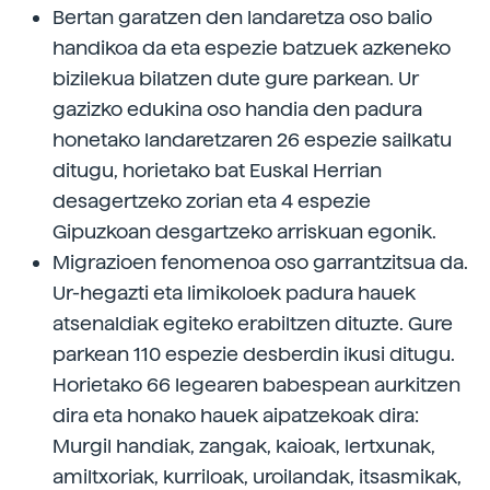
Bertan garatzen den landaretza oso balio
handikoa da eta espezie batzuek azkeneko
bizilekua bilatzen dute gure parkean. Ur
gazizko edukina oso handia den padura
honetako landaretzaren 26 espezie sailkatu
ditugu, horietako bat Euskal Herrian
desagertzeko zorian eta 4 espezie
Gipuzkoan desgartzeko arriskuan egonik.
Migrazioen fenomenoa oso garrantzitsua da.
Ur-hegazti eta limikoloek padura hauek
atsenaldiak egiteko erabiltzen dituzte. Gure
parkean 110 espezie desberdin ikusi ditugu.
Horietako 66 legearen babespean aurkitzen
dira eta honako hauek aipatzekoak dira:
Murgil handiak, zangak, kaioak, lertxunak,
amiltxoriak, kurriloak, uroilandak, itsasmikak,