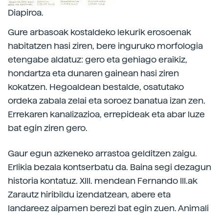
Diapiroa.
Gure arbasoak kostaldeko lekurik erosoenak
habitatzen hasi ziren, bere inguruko morfologia
etengabe aldatuz: gero eta gehiago eraikiz,
hondartza eta dunaren gainean hasi ziren
kokatzen. Hegoaldean bestalde, osatutako
ordeka zabala zelai eta soroez banatua izan zen.
Errekaren kanalizazioa, errepideak eta abar luze
bat egin ziren gero.
Gaur egun azkeneko arrastoa gelditzen zaigu.
Erlikia bezala kontserbatu da. Baina segi dezagun
historia kontatuz. XIII. mendean Fernando III.ak
Zarautz hiribildu izendatzean, abere eta
landareez aipamen berezi bat egin zuen. Animali