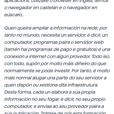
aplicacións. Utilízase o
browser
en inglés, temos
o
navegador
en castelán e
o
navegador en
eúscaro..
Quen queira ampliar a información na rede, por
tanto no mundo, necesita un servidor, é dicir, un
computador, programas paira o servidor web
(tamén hai programas de pago e gratuítos) e una
conexión a internet con algún provedor. Todo iso,
con todo, supón pór moito máis diñeiro do que
normalmente se pode investir. Por tanto, é moito
máis normal alugar una parte do seu servidor a
quen dispón ou xestiona dita infraestrutura.
Desta forma, cada un elabora a súa propia
información no seu fogar, é dicir, no seu propio
computador, e envíaa ao seu provedor paira a
súa publicación. Trátase de pór esta formación