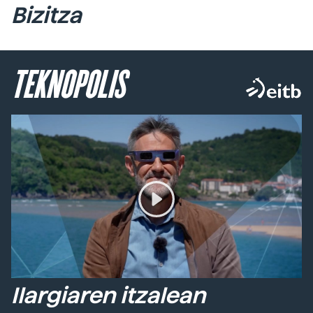
Bizitza
TEKNOPOLIS
Ilargiaren itzalean