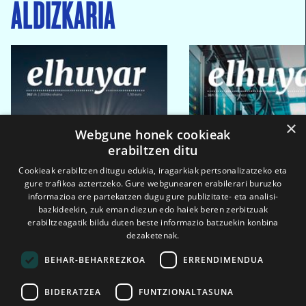
ALDIZKARIA
×
Webgune honek cookieak
erabiltzen ditu
Cookieak erabiltzen ditugu edukia, iragarkiak pertsonalizatzeko eta
gure trafikoa aztertzeko. Gure webgunearen erabilerari buruzko
informazioa ere partekatzen dugu gure publizitate- eta analisi-
bazkideekin, zuk eman diezun edo haiek beren zerbitzuak
erabiltzeagatik bildu duten beste informazio batzuekin konbina
dezaketenak.
BEHAR-BEHARREZKOA
ERRENDIMENDUA
BIDERATZEA
FUNTZIONALTASUNA
2026ko eka. 1a
2026ko mar. 1a