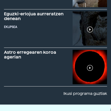
Eguzki-erlojua aurreratzen
denean
EKLIPSEA
Astro erregearen koroa
agerian
Ikusi programa guztiak