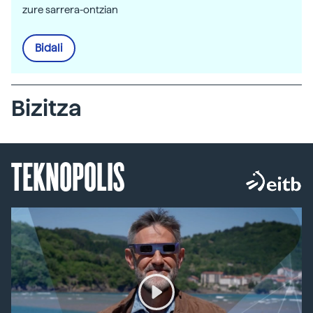
zure sarrera-ontzian
Bidali
Bizitza
TEKNOPOLIS