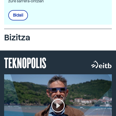
zure sarrera-ontzian
Bidali
Bizitza
TEKNOPOLIS