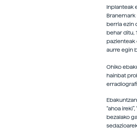
Inplanteak 
Branemark o
berria ezin
behar ditu, 
pazienteak
aurre egin b
Ohiko ebaku
hainbat pro
erradiograf
Ebakuntzan 
“ahoa ireki”
bezalako ga
sedazioareki