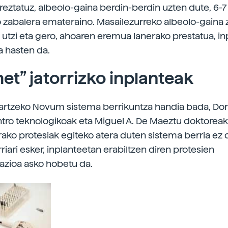
eztatuz, albeolo-gaina berdin-berdin uzten dute, 6-7
 zabalera emateraino. Masailezurreko albeolo-gaina 
 utzi eta gero, ahoaren eremua lanerako prestatua, i
a hasten da.
et” jatorrizko inplanteak
jartzeko Novum sistema berrikuntza handia bada, Do
tro teknologikoak eta Miguel A. De Maeztu doktoreak
rako protesiak egiteko atera duten sistema berria ez d
iari esker, inplanteetan erabiltzen diren protesien
azioa asko hobetu da.