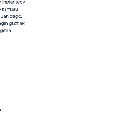
n inplanteek
ko asmatu
esuan dago.
agin guztiak
gitea
.