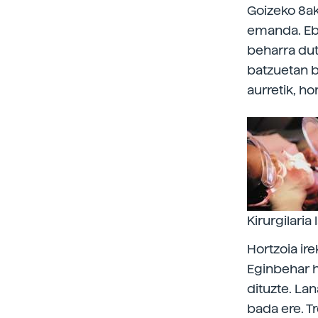
Goizeko 8ak
emanda. Eba
beharra dut
batzuetan ba
aurretik, ho
Kirurgilaria
Hortzoia ir
Eginbehar h
dituzte. La
bada ere. Tr