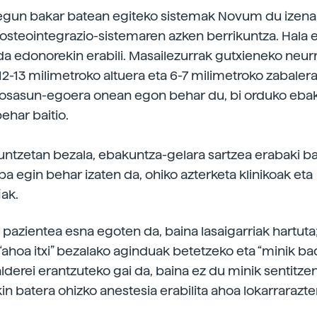
egun bakar batean egiteko sistemak Novum du izena
steointegrazio-sistemaren azken berrikuntza. Hala e
 da edonorekin erabili. Masailezurrak gutxieneko neurr
12-13 milimetroko altuera eta 6-7 milimetroko zabalera
 osasun-egoera onean egon behar du, bi orduko ebak
ehar baitio.
ntzetan bezala, ebakuntza-gelara sartzea erabaki b
ba egin behar izaten da, ohiko azterketa klinikoak eta
iak.
pazientea esna egoten da, baina lasaigarriak hartuta;
, “ahoa itxi” bezalako aginduak betetzeko eta “minik b
lderei erantzuteko gai da, baina ez du minik sentitzen
n batera ohizko anestesia erabilita ahoa lokarrarazten