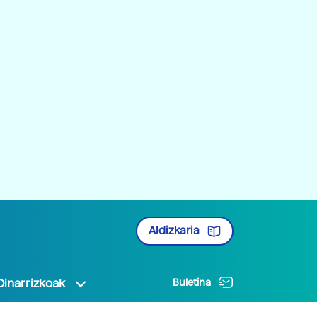
Aldizkaria
Oinarrizkoak
Buletina