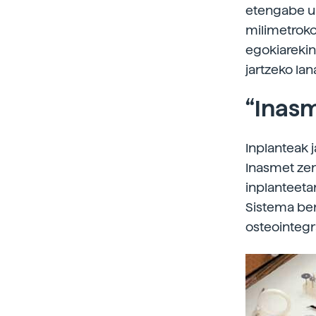
etengabe ur
milimetroko
egokiarekin
jartzeko lan
“Inasm
Inplanteak 
Inasmet zen
inplanteeta
Sistema berr
osteointegr