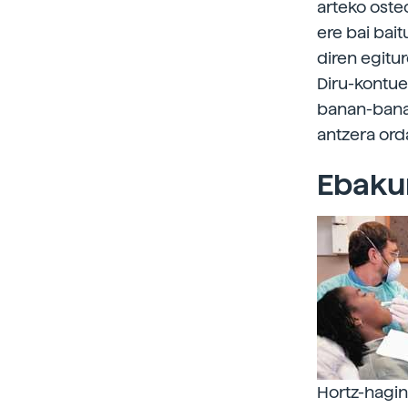
arteko oste
ere bai bai
diren egitu
Diru-kontuet
banan-banan
antzera ord
Ebaku
Hortz-hagin