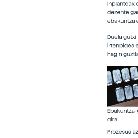
inplanteak o
dezente gar
ebakuntza e
Duela gutxi
irtenbidea 
hagin guztia
Ebakuntza-g
dira.
Prozesua az