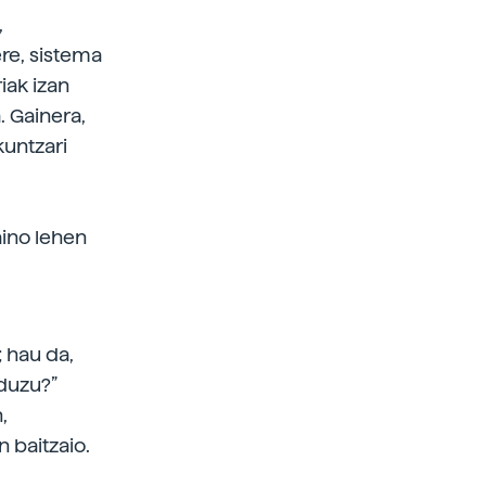
,
re, sistema
iak izan
. Gainera,
untzari
aino lehen
 hau da,
aduzu?”
,
 baitzaio.