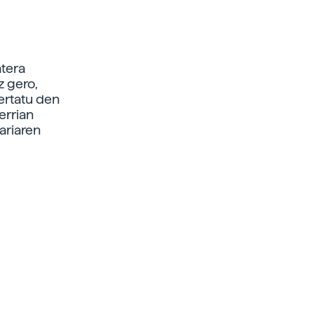
atera
z gero,
gertatu den
errian
ariaren