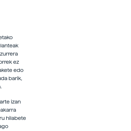
netako
planteak
ezurrera
horrek ez
zakete edo
uda barik,
.
arte izan
bakarra
iru hilabete
dago