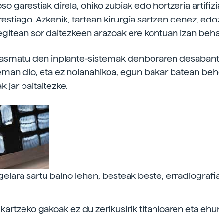
so garestiak direla, ohiko zubiak edo hortzeria artifiz
estiago. Azkenik, tartean kirurgia sartzen denez, edo
gitean sor daitezkeen arazoak ere kontuan izan behar
 asmatu den inplante-sistemak denboraren desabanta
eman dio, eta ez nolanahikoa, egun bakar batean beh
k jar baitaitezke.
elara sartu baino lehen, besteak beste, erradiografi
kartzeko gakoak ez du zerikusirik titanioaren eta eh