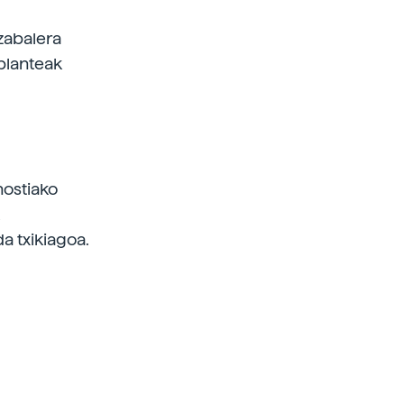
zabalera
nplanteak
nostiako
a txikiagoa.