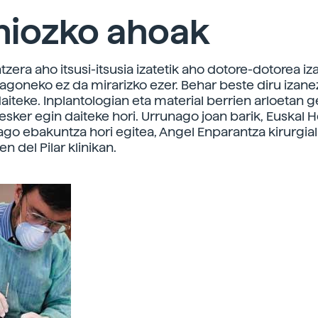
niozko ahoak
ntzera aho itsusi-itsusia izatetik aho dotore-dotorea iz
dagoneko ez da mirarizko ezer. Behar beste diru izane
aiteke. Inplantologian eta material berrien arloetan 
esker egin daiteke hori. Urrunago joan barik, Euskal H
go ebakuntza hori egitea, Angel Enparantza kirurgial
en del Pilar klinikan.