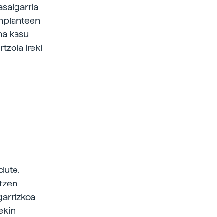
saigarria
inplanteen
na kasu
tzoia ireki
dute.
ltzen
garrizkoa
tekin