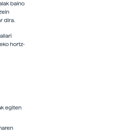
ialak baino
zein
 dira.
ilari
eko hortz-
ak egiten
unaren