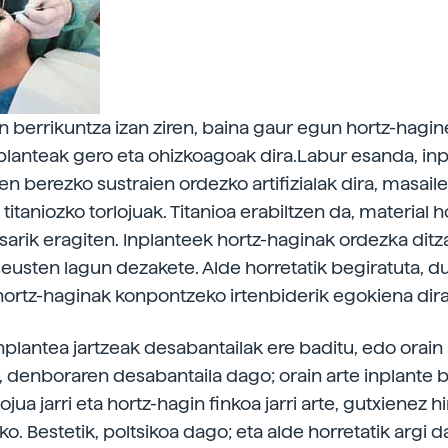
n berrikuntza izan ziren, baina gaur egun hortz-hagi
nplanteak gero eta ohizkoagoak dira.Labur esanda, in
en berezko sustraien ordezko artifizialak dira, masail
 titaniozko torlojuak. Titanioa erabiltzen da, material 
usarik eragiten. Inplanteek hortz-haginak ordezka dit
 eusten lagun dezakete. Alde horretatik begiratuta, d
hortz-haginak konpontzeko irtenbiderik egokiena dira
nplantea jartzeak desabantailak ere baditu, edo orain 
ik, denboraren desabantaila dago; orain arte inplante 
lojua jarri eta hortz-hagin finkoa jarri arte, gutxienez h
ko. Bestetik, poltsikoa dago; eta alde horretatik argi 