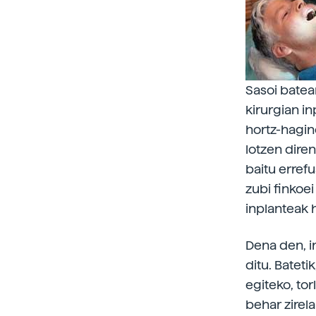
Sasoi batea
kirurgian i
hortz-hagin
lotzen diren
baitu erref
zubi finkoei
inplanteak 
Dena den, i
ditu. Batet
egiteko, tor
behar zirela