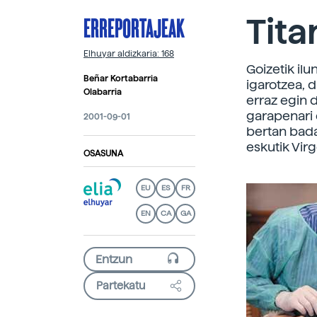
ERREPORTAJEAK
Tita
Elhuyar aldizkaria: 168
Goizetik ilu
Beñar Kortabarria
igarotzea, 
Olabarria
erraz egin d
garapenari 
2001-09-01
bertan bada
eskutik Virg
OSASUNA
EU
ES
FR
EN
CA
GA
Partekatu