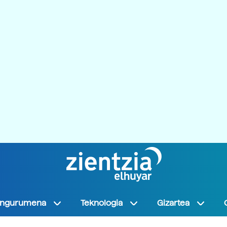
Ingurumena
Teknologia
Gizartea