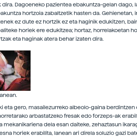
 dira. Dagoeneko pazientea ebakuntza-gelan dago, la
kuntza hortzoia zabaltzetik hasten da. Gehienetan, 
enek ez dute ez hortzik ez eta haginik edukitzen, bai
liteke horiek ere edukitzea; hortaz, horrelakoetan hor
rtzak eta haginak atera behar izaten dira.
 lanean.
eki eta gero, masailezurreko albeolo-gaina berdintzen 
orretarako arbastatzeko fresak edo forzeps-ak erabi
na mekanikariena dela esan daiteke, zehaztasun ikara
esna horiek erabilita, lanean ari direla soluzio gazi ba