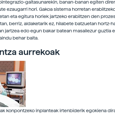
ointegrazio-gaitasunarekin, banan-banan egiten dire
tute ezaugarri hori. Gakoa sistema horretan erabiltze
retan eta egitura horiek jartzeko erabiltzen den proz
an, berriz, aldaketarik ez, hilabete batzuetan hortz-h
 jartzea edo egun bakar batean masailezur guztia e
aindu behar baita.
ntza aurrekoak
ak konpontzeko inplanteak irtenbiderik egokiena dira