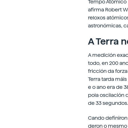
Tempo Atómico I
afirma Robert Wy
reloxos atómico
astronómicas, c
A Terra n
A medición exact
todo, en 200 ano
fricción da forz
Terra tarda máis
e o ano era de 
pola oscilación
de 33 segundos
Cando definiron
deron o mesmo v