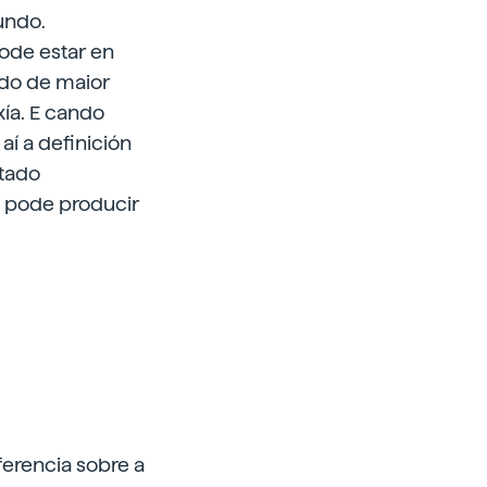
gundo.
ode estar en
ado de maior
ía. E cando
aí a definición
stado
e pode producir
erencia sobre a