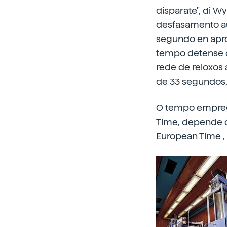
disparate", di 
desfasamento au
segundo en apr
tempo detense d
rede de reloxos 
de 33 segundos,
O tempo emprega
Time, depende d
European Time ,