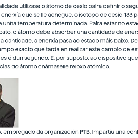
ualidade utilízase o átomo de cesio paira definir o se
nerxía que se lle achegue, o isótopo de cesio-133 p
 a unha temperatura determinada. Paira estar no est
posto, o átomo debe absorber una cantidade de enerx
 cantidade, a enerxía pasa ao estado máis baixo. De 
empo exacto que tarda en realizar este cambio de e
ces é dun segundo. E, por suposto, ao dispositivo qu
ncias do átomo chámaselle reloxo atómico.
 empregado da organización PTB. Impartiu una conf