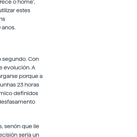
frece o home",
ilizar estes
ns
 anos.
 o segundo. Con
e evolución. A
largarse porque a
a unhas 23 horas
ómico definidos
 desfasamento
, senón que lle
cisión sería un