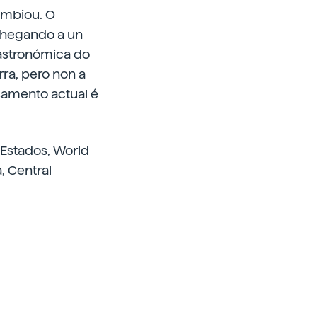
ambiou. O
chegando a un
astronómica do
ra, pero non a
asamento actual é
Estados, World
, Central