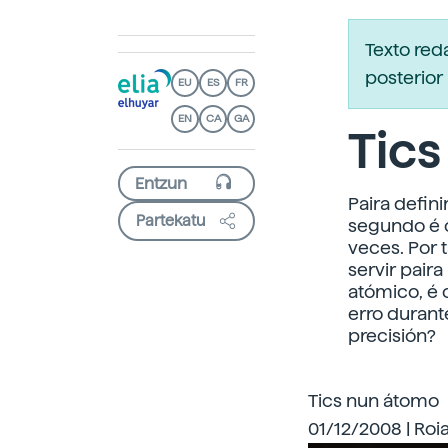
Texto re
posterior 
EU
ES
FR
EN
CA
GA
Tic
Paira defin
Partekatu
segundo é o
veces. Por 
servir pair
atómico, é 
erro durant
precisión?
Tics nun átomo
01/12/2008 | Roi