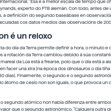
nternacional. "Esa é a mellor escala de tempo que o
nands, experto do PTB alemán. Con todo, antes de ut
s, a definición do segundo baseábase en observació
alculadas cos datos medios das observacións de 200
on é un reloxo
a do día da Terra permite definir a hora, o minuto e
s a rotación da Terra cambiou debido á súa constant
a mareal da Lúa está a frearse, polo que o día está a a
 en facer una xira (na época dos dinosauros o día tiñ
380 días). Finalmente, o segundo e o segundo astron
 do átomo de cesio non son iguais, o que provoca un
.
 o segundo atómico non había diferenza entre ambos
alor que o segundo astronómico. "Calquera outra de