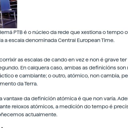
lemá PTB é o núcleo da rede que xestiona o tempo of
ida a escala denominada Central European Time.
e corrixir as escalas de cando en vez e non é grave te
egundo. En calquera caso, ambas as definicións son 
ctico e cambiante; o outro, atómico, non cambia, pe
mento da Terra.
ca vantaxe da definición atómica é que non varía. Ad
nte reloxos atómicos, a medición do tempo é precis
oñecemos actualmente.