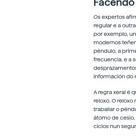
Facendo
Os expertos afi
regular e a outr
por exemplo, un 
modernos teñen 
péndulo, a prime
frecuencia, e a
desprazamentos 
información do 
A regra xeral é 
reloxo. O reloxo
traballar o pénd
átomo de cesio,
ciclos nun segu