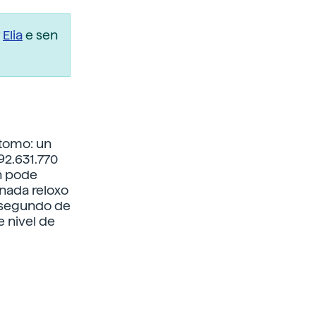
r
Elia
e sen
átomo: un
92.631.770
n pode
nada reloxo
n segundo de
e nivel de