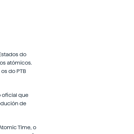
 Estados do
xos atómicos.
 os do PTB
oficial que
rodución de
Atomic Time, o