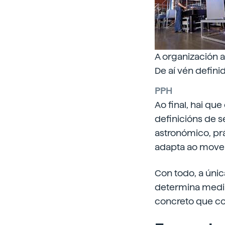
A organización a
De aí vén defin
PPH
Ao final, hai qu
definicións de s
astronómico, prá
adapta ao move
Con todo, a úni
determina media
concreto que c