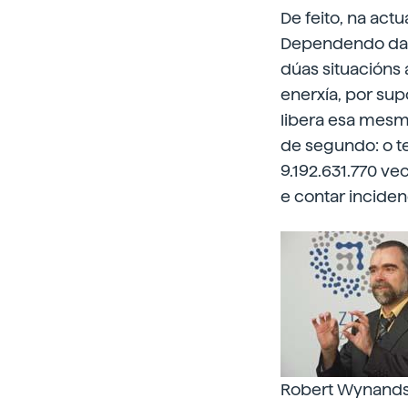
De feito, na act
Dependendo da e
dúas situacións
enerxía, por su
libera esa mesma
de segundo: o t
9.192.631.770 ve
e contar incide
Robert Wynands,