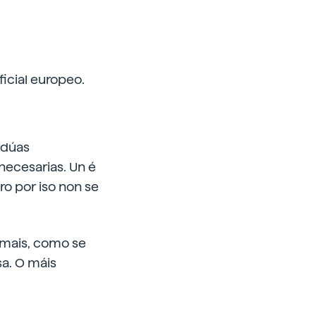
icial europeo.
r dúas
necesarias. Un é
ro por iso non se
emais, como se
a. O máis