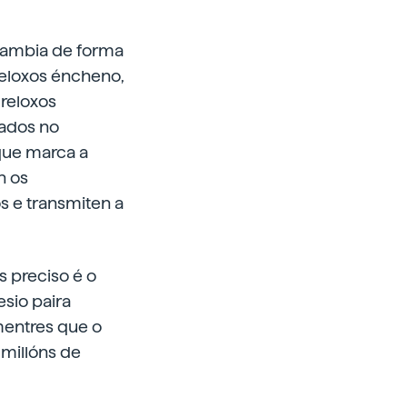
 cambia de forma
 reloxos éncheno,
 reloxos
eados no
 que marca a
n os
 e transmiten a
s preciso é o
esio paira
mentres que o
 millóns de