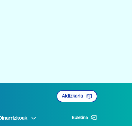
Aldizkaria
Oinarrizkoak
Buletina