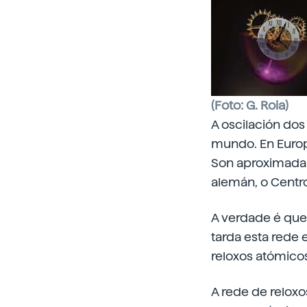
(Foto: G. Roia)
A oscilación do
mundo. En Europa
Son aproximadam
alemán, o Centr
A verdade é que
tarda esta rede 
reloxos atómico
A rede de relox