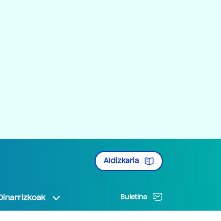
Aldizkaria
Oinarrizkoak
Buletina