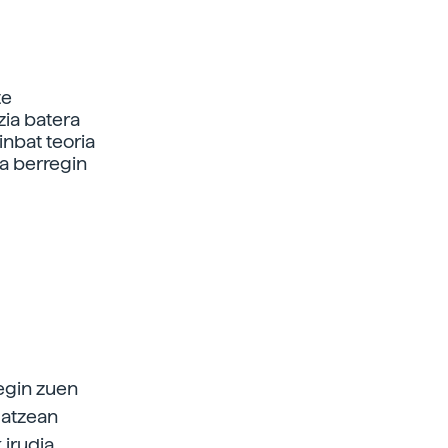
te
tzia batera
inbat teoria
ta berregin
egin zuen
 atzean
 irudia