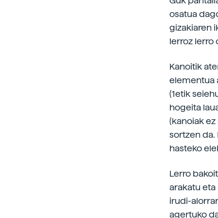
Guk pantail
osatua dago
gizakiaren
lerroz lerr
Kanoitik ate
elementua a
(1etik seieh
hogeita laua
(kanoiak ez 
sortzen da. 
hasteko ele
Lerro bakoit
arakatu eta 
irudi-alorr
agertuko da