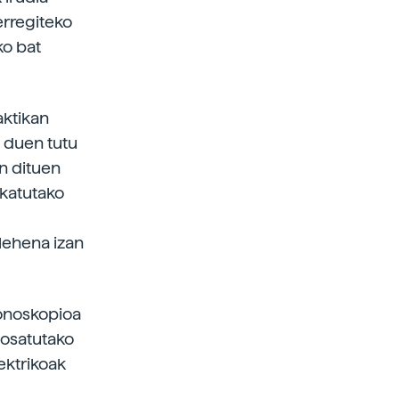
erregiteko
ko bat
aktikan
n duen tutu
n dituen
akatutako
 lehena izan
konoskopioa
z osatutako
ektrikoak