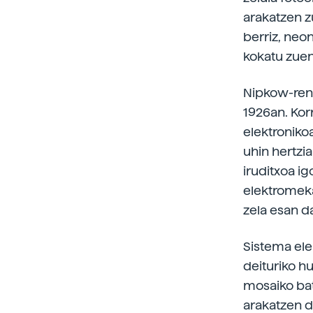
arakatzen zu
berriz, neo
kokatu zuen
Nipkow-ren 
1926an. Kor
elektroniko
uhin hertzia
iruditxoa ig
elektromeka
zela esan da
Sistema ele
deituriko hu
mosaiko bate
arakatzen di