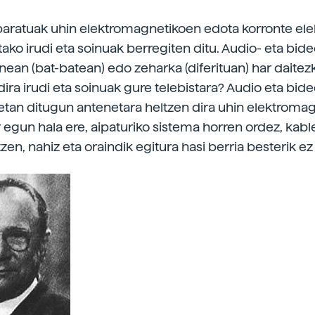
paratuak uhin elektromagnetikoen edota korronte ele
tako irudi eta soinuak berregiten ditu. Audio- eta bid
nean (bat-batean) edo zeharka (diferituan) har daitezk
 dira irudi eta soinuak gure telebistara? Audio eta bid
uetan ditugun antenetara heltzen dira uhin elektroma
 egun hala ere, aipaturiko sistema horren ordez, kabl
zen, nahiz eta oraindik egitura hasi berria besterik ez 