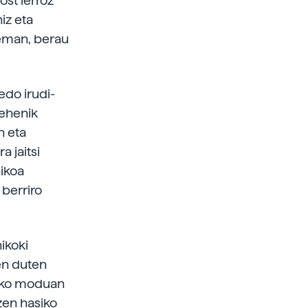
ost lerroz
iz eta
eman, berau
edo irudi-
lehenik
n eta
a jaitsi
nikoa
 berriro
nikoki
zen duten
steko moduan
zen hasiko