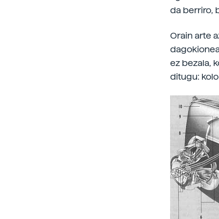
da berriro, 
Orain arte a
dagokionean
ez bezala, k
ditugu: kolo