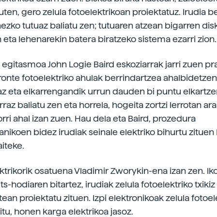
ten, gero zelula fotoelektrikoan proiektatuz. Irudia b
nezko tutuaz baliatu zen; tutuaren atzean bigarren dis
 eta lehenarekin batera biratzeko sistema ezarri zion.
egitasmoa John Logie Baird eskoziarrak jarri zuen pr
ronte fotoelektriko ahulak berrindartzea ahalbidetze
az eta elkarrengandik urrun dauden bi puntu elkartze
rraz baliatu zen eta horrela, hogeita zortzi lerrotan ar
orri ahal izan zuen. Hau dela eta Baird, prozedura
nikoen bidez irudiak seinale elektriko bihurtu zituen
iteke.
ktrikorik osatuena Vladimir Zworykin-ena izan zen. l
ts-hodiaren bitartez, irudiak zelula fotoelektriko txiki
an proiektatu zituen. Izpi elektronikoak zelula fotoel
tu, honen karga elektrikoa jasoz.