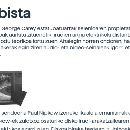
bista
n George Carey estatubatuarrak selenioaren propieta
oak aurkitu zituenetik, irudien argia elektrikoki distan
odu teorikoa lortu zuen. Ahalegin horren ondoren, ha
iakerak egin ziren audio- eta bideo-seinaleak igorri e
.
 sendoena Paul Nipkow izeneko ikasle alemaniarrak 
kow-ek zulotxoz osaturiko disko irudi-arakatzailearen
lektrikoa ezarri zuen. Diskoa biraka hastean, zulotxoek