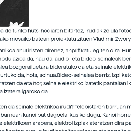
 deituriko huts-hodiaren bitartez, irudiak zelula foto
utako mosaiko batean proiektatu zituen Vladimir Zwory
hikoa ahul iristen direnez, anplifikatu egiten dira. H
odulazioa da, hau da, audio- eta bideo-seinaleak ber
lea bozgorailuetara bideratuko da eta seinale elektri
urtuko da, hots, soinua.Bideo-seinalea berriz, izpi ka
atzen da eta hor, seinale elektriko izatetik pantailan 
a izatera igaroko da.
en da seinale elektrikoa irudi? Telebistaren barruan 
 barnean kanoi bat dagoela ikusiko dugu. Kanoi horre
e elektrikoen arabera, elektroi izpiak ateratzen dira pa