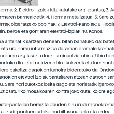
horma; 2. Elektroi-izpiek kitzikatutako argi-puntua; 3.
rmaren barnealdetik; 4. Horma metalizatua; 5. Sare zul
orrak bideratzeko bobinak; 7. Elektroi-kanoiak; 8. Hodi
din, berde eta gorriaren elektroi-izpiak; 10. Konoa.
ea antenatik sartzen denean, bitan banatuko da: batet
e eta urdinaren informazioa daraman eramale kromat
olorearen argitasuna duen luminantzia-uhina. Uhin hor
hurtuko dira eta matrizean hiru koloreek eta luminant
lore bakoitza dagokion kanoira bideratuko da. Ondor
dagokion elektroi izpiak pantailaren atzean dagoen sa
. Sare hori zulotxoz josita dago eta horietatik igaroko
tuz osaturiko mosaikoaren kontra joko dute, kolore ego
bista-pantailan bereizita dauden hiru irudi monokroma
ra. Irudi-puntuen arteko hurbiltasuna dela eta ordea, 