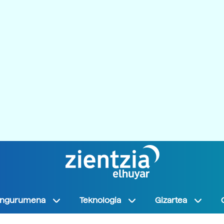
Ingurumena
Teknologia
Gizartea