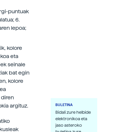
 Argi-puntuak
atua; 6.
aren lepoa;
ik, kolore
ikoa eta
iek seinale
ziak bat egin
en, kolore
rea
 diren
kia argituz.
BULETINA
Bidali zure helbide
elektronikoa eta
tiko
jaso asteroko
ikusleak
buletina zure