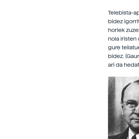
Telebista-a
bidez igorri
horiek zuze
nola iristen
gure teilat
bidez. (Gaur
ari da hedat