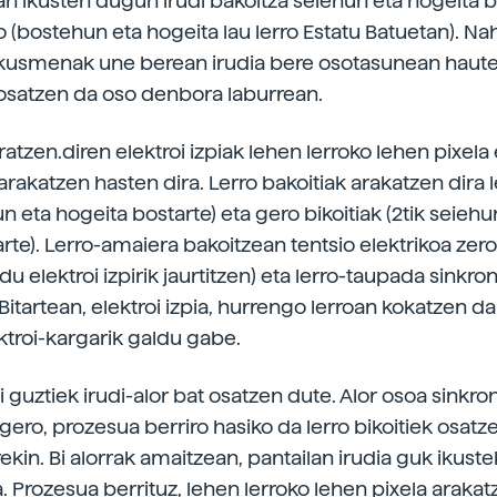
an ikusten dugun irudi bakoitza seiehun eta hogeita b
 (bostehun eta hogeita lau lerro Estatu Batuetan). Nah
 ikusmenak une berean irudia bere osotasunean haut
o osatzen da oso denbora laburrean.
ratzen.diren elektroi izpiak lehen lerroko lehen pixela 
rakatzen hasten dira. Lerro bakoitiak arakatzen dira 
un eta hogeita bostarte) eta gero bikoitiak (2tik seiehu
rte). Lerro-amaiera bakoitzean tentsio elektrikoa zeror
du elektroi izpirik jaurtitzen) eta lerro-taupada sinkro
Bitartean, elektroi izpia, hurrengo lerroan kokatzen da
ktroi-kargarik galdu gabe.
i guztiek irudi-alor bat osatzen dute. Alor osoa sinkro
gero, prozesua berriro hasiko da lerro bikoitiek osat
arekin. Bi alorrak amaitzean, pantailan irudia guk iku
. Prozesua berrituz, lehen lerroko lehen pixela arakat