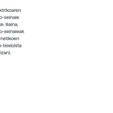
ktrikoaren
eo-seinale
e. Baina,
eo-seinaleak
gnetikoen
e-telebista
izan).