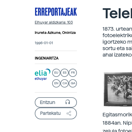
ERREPORTAJEAK
Tele
Elhuyar aldizkaria: 103
1873. urtea
Irureta Azkune, Onintza
fotoelektrik
igortzeko m
1996-01-01
sortu eta sa
ahal izateko
INGENIARITZA
EU
ES
FR
EN
CA
GA
Partekatu
Egitasmorik
1884an. Nip
zelula fotoe