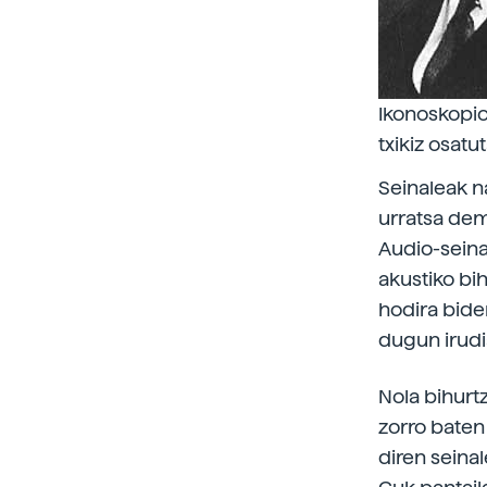
Ikonoskopioa
txikiz osat
Seinaleak na
urratsa dem
Audio-seina
akustiko bih
hodira bider
dugun irudi
Nola bihurtz
zorro baten
diren seinal