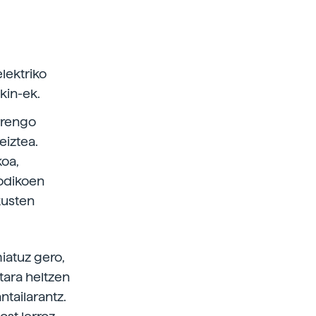
elektriko
kin-ek.
urrengo
eiztea.
koa,
todikoen
ikusten
miatuz gero,
tara heltzen
ntailarantz.