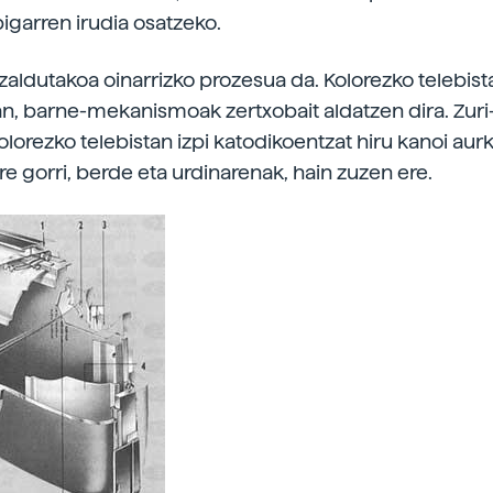
bigarren irudia osatzeko.
zaldutakoa oinarrizko prozesua da. Kolorezko telebista
, barne-mekanismoak zertxobait aldatzen dira. Zuri
olorezko telebistan izpi katodikoentzat hiru kanoi aur
re gorri, berde eta urdinarenak, hain zuzen ere.