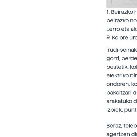
1. Beirazko 
beirazko ho
Lerro eta al
9. Kolore ur
Irudi-seinal
gorri, berd
bestetik, k
elektriko bi
ondoren, ko
bakoitzari 
arakatuko du
izpiek, pun
Beraz, tele
agertzen di