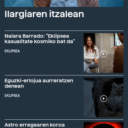
Ilargiaren itzalean
Naiara Barrado: "Eklipsea
kasualitate kosmiko bat da"
EKLIPSEA
Eguzki-erlojua aurreratzen
denean
EKLIPSEA
Astro erregearen koroa