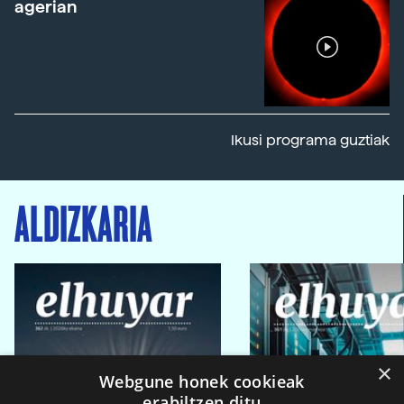
agerian
Ikusi programa guztiak
ALDIZKARIA
×
Webgune honek cookieak
erabiltzen ditu