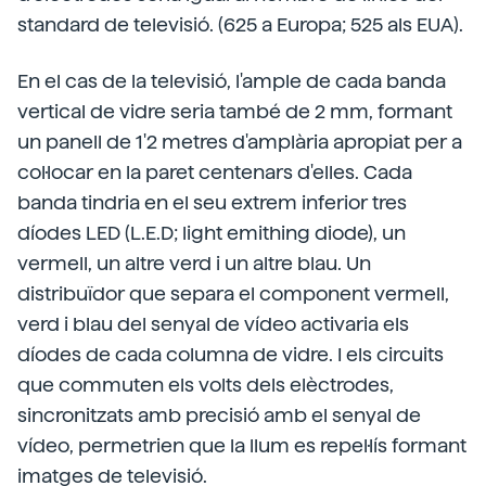
standard de televisió. (625 a Europa; 525 als EUA).
En el cas de la televisió, l'ample de cada banda
vertical de vidre seria també de 2 mm, formant
un panell de 1'2 metres d'amplària apropiat per a
col·locar en la paret centenars d'elles. Cada
banda tindria en el seu extrem inferior tres
díodes LED (L.E.D; light emithing diode), un
vermell, un altre verd i un altre blau. Un
distribuïdor que separa el component vermell,
verd i blau del senyal de vídeo activaria els
díodes de cada columna de vidre. I els circuits
que commuten els volts dels elèctrodes,
sincronitzats amb precisió amb el senyal de
vídeo, permetrien que la llum es repel·lís formant
imatges de televisió.