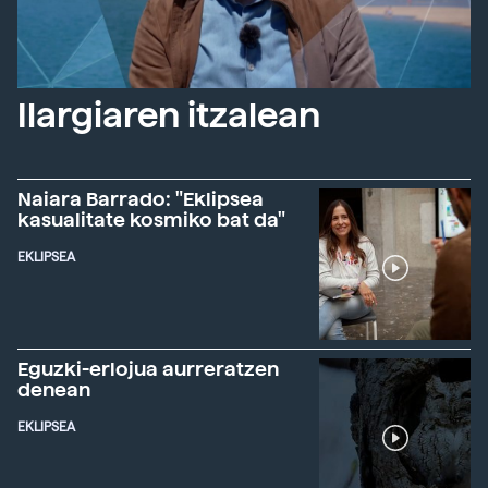
Ilargiaren itzalean
Naiara Barrado: "Eklipsea
kasualitate kosmiko bat da"
EKLIPSEA
Eguzki-erlojua aurreratzen
denean
EKLIPSEA