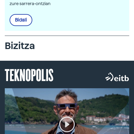
zure sarrera-ontzian
Bidali
Bizitza
TEKNOPOLIS