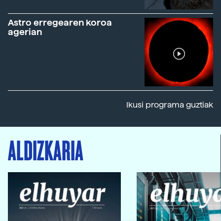
Astro erregearen koroa
agerian
Ikusi programa guztiak
ALDIZKARIA