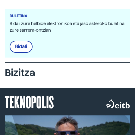
BULETINA
Bidali zure helbide elektronikoa eta jaso asteroko buletina
zure sarrera-ontzian
Bidali
Bizitza
TEKNOPOLIS