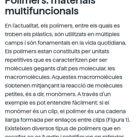
Polímers: materials
multifuncionals
En l'actualitat, els polímers, entre els quals es
troben els plàstics, són utilitzats en múltiples
camps i són fonamentals en la vida quotidiana.
Els polímers estan constituïts per unitats
repetitives que es caracteritzen per ser
molècules gegants d'alt pes molecular, les
macromolècules. Aquestes macromolècules
s'obtenen mitjançant la reacció de molècules
petites, és a dir, monòmers. A través d'un
exemple es pot entendre fàcilment: si el
monòmer és un clip, el polímer és una cadena
llarga formada per enllaços entre clips (Figura 1).
Existeixen diversos tipus de polímers que en
escalfar-se es fundin i solidifiquen en refredar-