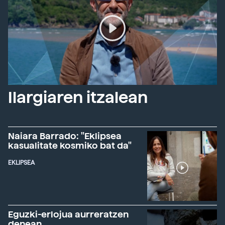
Ilargiaren itzalean
Naiara Barrado: "Eklipsea
kasualitate kosmiko bat da"
EKLIPSEA
Eguzki-erlojua aurreratzen
denean