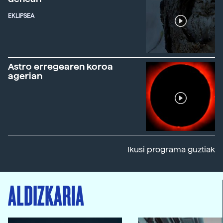
EKLIPSEA
Astro erregearen koroa
agerian
Ikusi programa guztiak
ALDIZKARIA