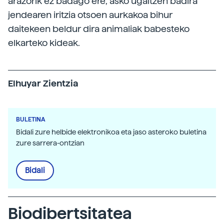
arazorik ez badago ere, asko ugaltzen badira
jendearen iritzia otsoen aurkakoa bihur
daitekeen beldur dira animaliak babesteko
elkarteko kideak.
Elhuyar Zientzia
BULETINA
Bidali zure helbide elektronikoa eta jaso asteroko buletina
zure sarrera-ontzian
Bidali
Biodibertsitatea