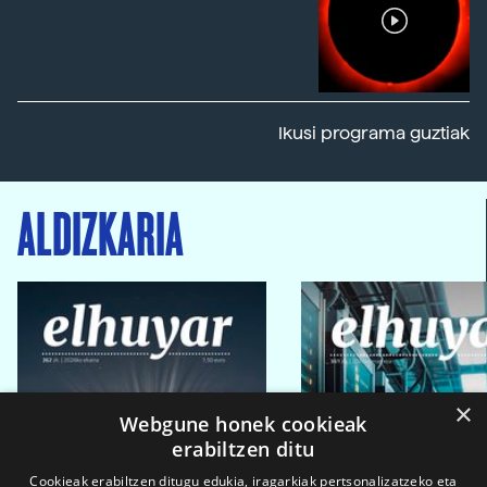
Ikusi programa guztiak
ALDIZKARIA
×
Webgune honek cookieak
erabiltzen ditu
Cookieak erabiltzen ditugu edukia, iragarkiak pertsonalizatzeko eta