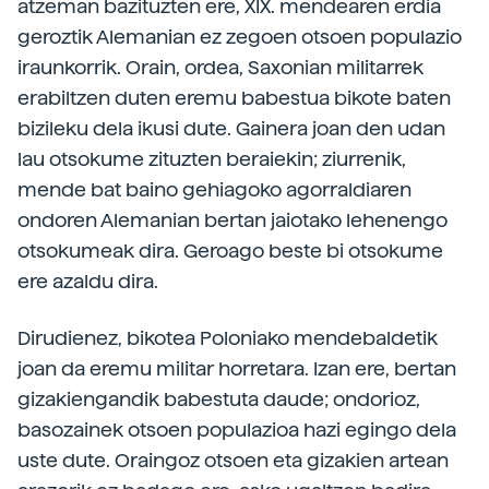
atzeman bazituzten ere, XIX. mendearen erdia
geroztik Alemanian ez zegoen otsoen populazio
iraunkorrik. Orain, ordea, Saxonian militarrek
erabiltzen duten eremu babestua bikote baten
bizileku dela ikusi dute. Gainera joan den udan
lau otsokume zituzten beraiekin; ziurrenik,
mende bat baino gehiagoko agorraldiaren
ondoren Alemanian bertan jaiotako lehenengo
otsokumeak dira. Geroago beste bi otsokume
ere azaldu dira.
Dirudienez, bikotea Poloniako mendebaldetik
joan da eremu militar horretara. Izan ere, bertan
gizakiengandik babestuta daude; ondorioz,
basozainek otsoen populazioa hazi egingo dela
uste dute. Oraingoz otsoen eta gizakien artean