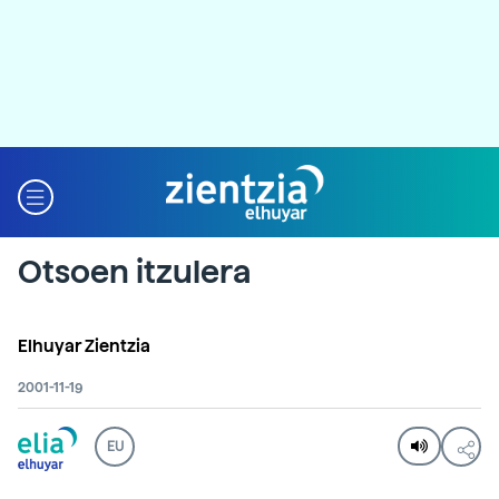
Otsoen itzulera
Elhuyar Zientzia
2001-11-19
EU