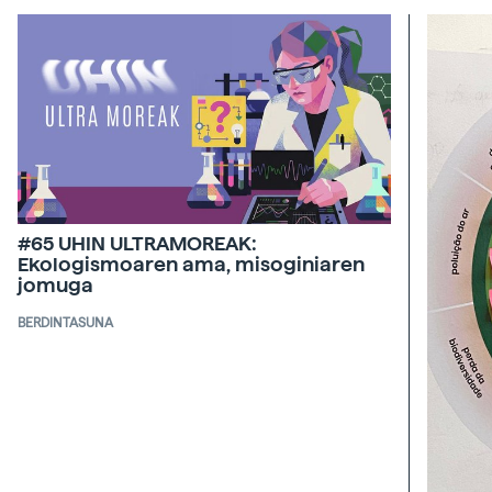
#65 UHIN ULTRAMOREAK:
Ekologismoaren ama, misoginiaren
jomuga
BERDINTASUNA