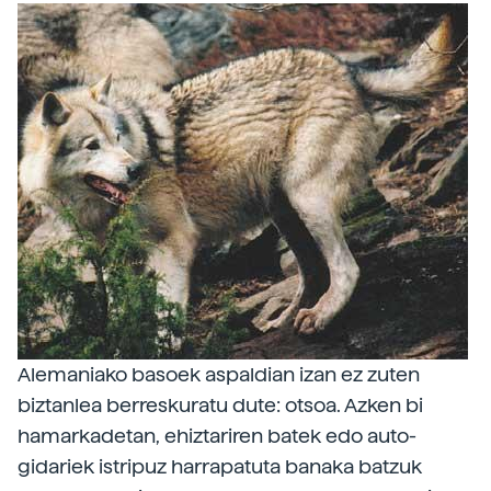
Alemaniako basoek aspaldian izan ez zuten
biztanlea berreskuratu dute: otsoa. Azken bi
hamarkadetan, ehiztariren batek edo auto-
gidariek istripuz harrapatuta banaka batzuk