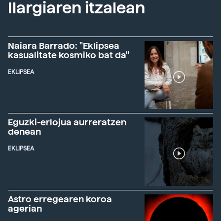
Ilargiaren itzalean
Naiara Barrado: "Eklipsea
kasualitate kosmiko bat da"
EKLIPSEA
Eguzki-erlojua aurreratzen
denean
EKLIPSEA
Astro erregearen koroa
agerian