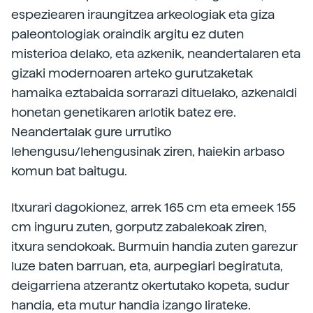
espeziearen iraungitzea arkeologiak eta giza
paleontologiak oraindik argitu ez duten
misterioa delako, eta azkenik, neandertalaren eta
gizaki modernoaren arteko gurutzaketak
hamaika eztabaida sorrarazi dituelako, azkenaldi
honetan genetikaren arlotik batez ere.
Neandertalak gure urrutiko
lehengusu/lehengusinak ziren, haiekin arbaso
komun bat baitugu.
Itxurari dagokionez, arrek 165 cm eta emeek 155
cm inguru zuten, gorputz zabalekoak ziren,
itxura sendokoak. Burmuin handia zuten garezur
luze baten barruan, eta, aurpegiari begiratuta,
deigarriena atzerantz okertutako kopeta, sudur
handia, eta mutur handia izango lirateke.