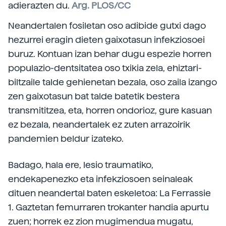
adierazten du.
Arg. PLOS/CC
Neandertalen fosiletan oso adibide gutxi dago
hezurrei eragin dieten gaixotasun infekziosoei
buruz. Kontuan izan behar dugu espezie horren
populazio-dentsitatea oso txikia zela, ehiztari-
biltzaile talde gehienetan bezala, oso zaila izango
zen gaixotasun bat talde batetik bestera
transmititzea, eta, horren ondorioz, gure kasuan
ez bezala, neandertalek ez zuten arrazoirik
pandemien beldur izateko.
Badago, hala ere, lesio traumatiko,
endekapenezko eta infekziosoen seinaleak
dituen neandertal baten eskeletoa: La Ferrassie
1. Gaztetan femurraren trokanter handia apurtu
zuen; horrek ez zion mugimendua mugatu,