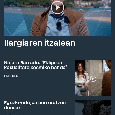
Ilargiaren itzalean
Naiara Barrado: "Eklipsea
kasualitate kosmiko bat da"
EKLIPSEA
Eguzki-erlojua aurreratzen
denean