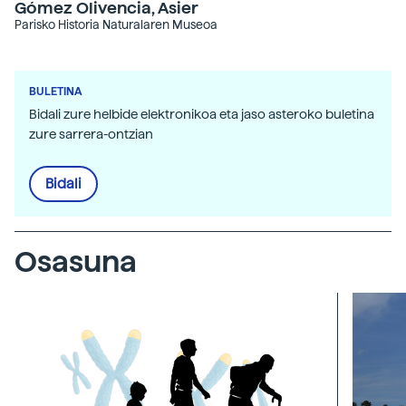
Gómez Olivencia, Asier
Parisko Historia Naturalaren Museoa
BULETINA
Bidali zure helbide elektronikoa eta jaso asteroko buletina
zure sarrera-ontzian
Bidali
Osasuna