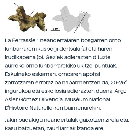
La Ferrassie 1 neandertalaren bosgarren orno
lunbarraren ikuspegi dortsala (a) eta haren
irudikapena (b). Geziek adierazten dituzte
aurreko orno lunbarrarekiko ukitze-puntuak.
Eskuineko eskeman, ornoaren apofisi
zorrotzaren errotazioa nabarmentzen da, 20-25º
ingurukoa eta eskoliosia adierazten duena. Arg.:
Asier Gómez Olivencia, Muséum National
D'Histoire Naturelle-ren baimenarekin.
Jakin badakigu neandertalak gaixotzen zirela eta,
kasu batzuetan, zauri larriak izanda ere,