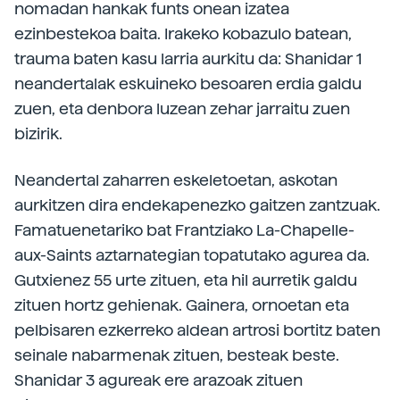
nomadan hankak funts onean izatea
ezinbestekoa baita. Irakeko kobazulo batean,
trauma baten kasu larria aurkitu da: Shanidar 1
neandertalak eskuineko besoaren erdia galdu
zuen, eta denbora luzean zehar jarraitu zuen
bizirik.
Neandertal zaharren eskeletoetan, askotan
aurkitzen dira endekapenezko gaitzen zantzuak.
Famatuenetariko bat Frantziako La-Chapelle-
aux-Saints aztarnategian topatutako agurea da.
Gutxienez 55 urte zituen, eta hil aurretik galdu
zituen hortz gehienak. Gainera, ornoetan eta
pelbisaren ezkerreko aldean artrosi bortitz baten
seinale nabarmenak zituen, besteak beste.
Shanidar 3 agureak ere arazoak zituen