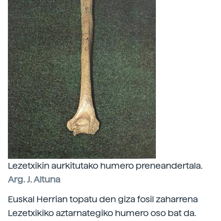
Lezetxikin aurkitutako humero preneandertala.
Arg. J. Altuna
Euskal Herrian topatu den giza fosil zaharrena
Lezetxikiko aztarnategiko humero oso bat da.