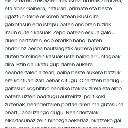
ekoiztea edo ekoizten irakastea, umeak zaintzea,
eta abar. Gainera, naturan, primate eta beste
ugaztun-talde askoren artean ikusi dira
gaixotasun edo istripu baten ondoren bizirik
iraun duten kasuak. Zepo batean eskua galdu
duen hartzaren, edo eroriko handi baten
ondorioz besoa hautsiagatik aurrera jarraitu
duten tximinoen kasuak uste baino arruntagoak
dira. Ezin da ukatu gupidaren aukera
neandertalen artean, baina beste aukera batzuk
ere kontuan izan behar ditugu. Onartzen badugu
gaitasun kognitibo handiko izakiak zirela eta albo
batera uzten baditugu aurreiritzi politikoki
zuzenak, neandertalen portaeraren malgutasuna
onartu ahal izango dugu. Neandertalak
elkartasunaz zein bihozgabekeriaz jokatzeko gai