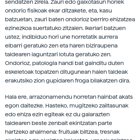
sendatzen zirela. Zauri edo gaixotasun horiek
ondorio fisikoak ekar ditzakete, eta, kasu
batzuetan, zauri baten ondorioz berriro ehizatzea
ezinezkoa suertatuko zitzaien. Ikerlari batzuen
ustez, indibiduo hori une horretatik aurrera
elbarri geratuko zen eta haren biziraupena
taldearen laguntzari lotuta geratuko zen.
Ondorioz, patologia handi bat gainditu duten
eskeletoak topatzen ditugunean haien taldeak
erakutsiko zion gupidaren froga bilakatzen dira.
Hala ere, arrazonamendu horretan hainbat akats
egon daitezke. Hasteko, mugitzeko zailtasunak
edo ehiza ezin egiteak ez du galarazten
taldearen beste zenbait ekintzatan parte
hartzeko ahalmena: fruituak biltzea, tresnak