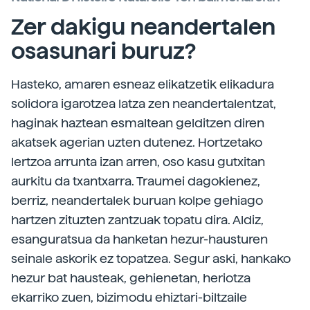
Zer dakigu neandertalen
osasunari buruz?
Hasteko, amaren esneaz elikatzetik elikadura
solidora igarotzea latza zen neandertalentzat,
haginak haztean esmaltean gelditzen diren
akatsek agerian uzten dutenez. Hortzetako
lertzoa arrunta izan arren, oso kasu gutxitan
aurkitu da txantxarra. Traumei dagokienez,
berriz, neandertalek buruan kolpe gehiago
hartzen zituzten zantzuak topatu dira. Aldiz,
esanguratsua da hanketan hezur-hausturen
seinale askorik ez topatzea. Segur aski, hankako
hezur bat hausteak, gehienetan, heriotza
ekarriko zuen, bizimodu ehiztari-biltzaile