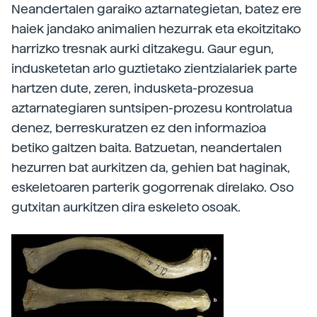
Neandertalen garaiko aztarnategietan, batez ere
haiek jandako animalien hezurrak eta ekoitzitako
harrizko tresnak aurki ditzakegu. Gaur egun,
indusketetan arlo guztietako zientzialariek parte
hartzen dute, zeren, indusketa-prozesua
aztarnategiaren suntsipen-prozesu kontrolatua
denez, berreskuratzen ez den informazioa
betiko galtzen baita. Batzuetan, neandertalen
hezurren bat aurkitzen da, gehien bat haginak,
eskeletoaren parterik gogorrenak direlako. Oso
gutxitan aurkitzen dira eskeleto osoak.