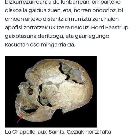
bizkarrezurrean: alde lunbarrean, ornoarteko
diskoa ia galdua zuen, eta, horren ondorioz, bi
ornoen arteko distantzia murriztu zen, haien
apofisi zorrotzak ukitzera helduz. Horri Baastrup
gaixotasuna deritzogu, eta gaur egungo
kasuetan oso mingarria da.
La Chapelle-aux-Saints. Geziak hortz falta