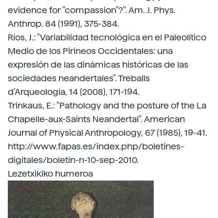
evidence for "compassion"?". Am. J. Phys.
Anthrop. 84 (1991), 375-384.
Ríos, J.: "Variabilidad tecnológica en el Paleolítico
Medio de los Pirineos Occidentales: una
expresión de las dinámicas históricas de las
sociedades neandertales". Treballs
d'Arqueologia, 14 (2008), 171-194.
Trinkaus, E.: "Pathology and the posture of the La
Chapelle-aux-Saints Neandertal". American
Journal of Physical Anthropology, 67 (1985), 19-41.
http://www.fapas.es/index.php/boletines-
digitales/boletin-n-10-sep-2010.
Lezetxikiko humeroa