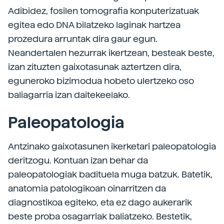
Adibidez, fosilen tomografia konputerizatuak
egitea edo DNA bilatzeko laginak hartzea
prozedura arruntak dira gaur egun.
Neandertalen hezurrak ikertzean, besteak beste,
izan zituzten gaixotasunak aztertzen dira,
eguneroko bizimodua hobeto ulertzeko oso
baliagarria izan daitekeelako.
Paleopatologia
Antzinako gaixotasunen ikerketari paleopatologia
deritzogu. Kontuan izan behar da
paleopatologiak badituela muga batzuk. Batetik,
anatomia patologikoan oinarritzen da
diagnostikoa egiteko, eta ez dago aukerarik
beste proba osagarriak baliatzeko. Bestetik,