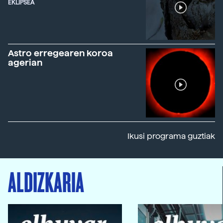
EKLIPSEA
Astro erregearen koroa
agerian
Ikusi programa guztiak
ALDIZKARIA