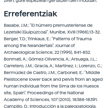
ziren, gure espeziean gertatzen den moduan.
Erreferentziak
Basabe, J.M.: "El húmero premusteriense de
Lezetxiki (Guipúzcoa)". Munibe, XVIII (1966),13-32.
Berger, T.D.; Trinkaus, E.: "Patterns of Trauma
among the Neandertals". Journal of
Archaeological Science, 22 (1995), 841-852.
Bonmatí, A.; Gómez-Olivencia, A.; Arsuaga, J.L.;
Carretero, J.M.; Gracia, A.; Martínez, I.; Lorenzo, C.;
Bermúdez de Castro, J.M.; Carbonell, E.: "Middle
Pleistocene lower back and pelvis from an aged
human individual from the Sima de los Huesos
site, Spain". Proceedings of the National
Academy of Sciences, 107 (2010), 18386-18391.
Campillo, D.: Introducción a la paleopatología.