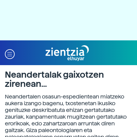
Neandertalak gaixotzen
zirenean...
Neandertalen osasun-espedientean miatzeko
aukera izango bagenu, txostenetan ikusiko
genituzke deskribatuta ehizan gertatutako
zauriak, kanpamentuak mugitzean gertatutako
erorikoak, edo zahartzaroan arruntak diren
gaitzak. Giza paleontologiaren eta
paleopatologiaren esparruetan egiten diren