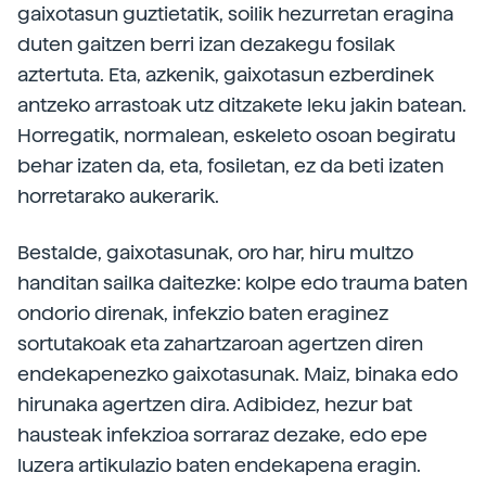
gaixotasun guztietatik, soilik hezurretan eragina
duten gaitzen berri izan dezakegu fosilak
aztertuta. Eta, azkenik, gaixotasun ezberdinek
antzeko arrastoak utz ditzakete leku jakin batean.
Horregatik, normalean, eskeleto osoan begiratu
behar izaten da, eta, fosiletan, ez da beti izaten
horretarako aukerarik.
Bestalde, gaixotasunak, oro har, hiru multzo
handitan sailka daitezke: kolpe edo trauma baten
ondorio direnak, infekzio baten eraginez
sortutakoak eta zahartzaroan agertzen diren
endekapenezko gaixotasunak. Maiz, binaka edo
hirunaka agertzen dira. Adibidez, hezur bat
hausteak infekzioa sorraraz dezake, edo epe
luzera artikulazio baten endekapena eragin.