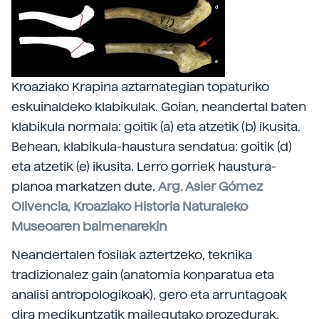
Kroaziako Krapina aztarnategian topaturiko
eskuinaldeko klabikulak. Goian, neandertal baten
klabikula normala: goitik (a) eta atzetik (b) ikusita.
Behean, klabikula-haustura sendatua: goitik (d)
eta atzetik (e) ikusita. Lerro gorriek haustura-
planoa markatzen dute.
Arg. Asier Gómez
Olivencia, Kroaziako Historia Naturaleko
Museoaren baimenarekin
Neandertalen fosilak aztertzeko, teknika
tradizionalez gain (anatomia konparatua eta
analisi antropologikoak), gero eta arruntagoak
dira medikuntzatik mailegutako prozedurak.