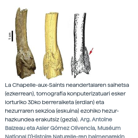
La Chapelle-aux-Saints neandertalaren saihetsa
(ezkerrean), tomografia konputerizatuari esker
lorturiko 3Dko berreraiketa (erdian) eta
hezurraren sekzioa (eskuina) ezohiko hezur-
hazkundea erakutsiz (gezia).
Arg. Antoine
Balzeau eta Asier Gómez Olivencia, Muséum
National D'Histoire Naturelle-ren baimenarekin