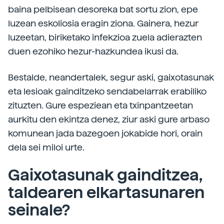
baina pelbisean desoreka bat sortu zion, epe
luzean eskoliosia eragin ziona. Gainera, hezur
luzeetan, biriketako infekzioa zuela adierazten
duen ezohiko hezur-hazkundea ikusi da.
Bestalde, neandertalek, segur aski, gaixotasunak
eta lesioak gainditzeko sendabelarrak erabiliko
zituzten. Gure espeziean eta txinpantzeetan
aurkitu den ekintza denez, ziur aski gure arbaso
komunean jada bazegoen jokabide hori, orain
dela sei miloi urte.
Gaixotasunak gainditzea,
taldearen elkartasunaren
seinale?