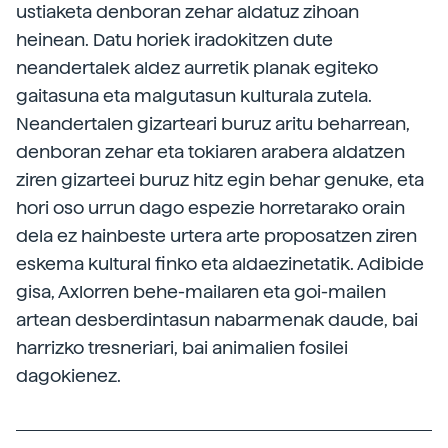
ustiaketa denboran zehar aldatuz zihoan
heinean. Datu horiek iradokitzen dute
neandertalek aldez aurretik planak egiteko
gaitasuna eta malgutasun kulturala zutela.
Neandertalen gizarteari buruz aritu beharrean,
denboran zehar eta tokiaren arabera aldatzen
ziren gizarteei buruz hitz egin behar genuke, eta
hori oso urrun dago espezie horretarako orain
dela ez hainbeste urtera arte proposatzen ziren
eskema kultural finko eta aldaezinetatik. Adibide
gisa, Axlorren behe-mailaren eta goi-mailen
artean desberdintasun nabarmenak daude, bai
harrizko tresneriari, bai animalien fosilei
dagokienez.