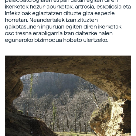
ikerketek hezur-apurketak, artrosia, eskoliosia eta
infekzioak egiaztatzen dituzte giza espezie
horretan. Neandertalek izan zituzten
gaixotasunen inguruan egiten diren ikerketak
oso tresna erabilgarria izan daitezke haien
eguneroko bizimodua hobeto ulertzeko.