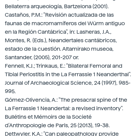
Bellaterra arqueología, Bartzelona (2001).
Castaños, P.M.: "Revisión actualizada de las
faunas de macromamíferos del Würm antiguo
en la Región Cantábrica", in: Lasheras, J.A.,
Montes, R. (Eds.), Neandertales cantábricos,
estado de la cuestión. Altamirako museoa,
Santander, (2005), 201-207 or.
Fennell, K.J.; Trinkaus, E.: "Bilateral Femoral and
Tibial Periostitis in the La Ferrassie 1 Neanderthal".
Journal of Archaeological Science, 24 (1997), 985-
995.
Gómez-Olivencia, A.: "The presacral spine of the
La Ferrassie 1 Neandertal: a revised inventory".
Bullétins et Mémoirs de la Societé
d'Anthropologie de Paris, 25 (2013), 19-38.
Dettwyler, K.A.: "Can paleopathology provide