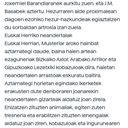
Joxemiel Barandiaranek aurkitu zuen, eta J.M.
Basabek aztertu. Hezurraren alde proximalean
dagoen ezohiko hezur-hazkundeak egiaztatzen
du sorbaldan artrosia izan zuela.
Euskal Herriko neandertalak
Euskal Herrian, Musteriar aroko hainbat
aztarnategi daude, baina haien artean
ezagunenak Bizkaiko Axlor, Arabako Arrillor eta
Gipuzkoako Lezetxiki kobazuloak dira, haietan
neandertalen arrastoak eskuratu baitira.
Aztarnategi horietan egindako ikerketek
erakusten dute denboraren joanarekin
neandertalen gizarteak aldatuz joan zirela.
Ehizatzen zituzten animaliak, egiten zuten
tresneria eta erabiltzen zituzten lehengaiak
aldatuz joan ziren, kobazuloak eta ingurunearen