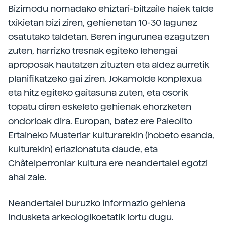
Bizimodu nomadako ehiztari-biltzaile haiek talde
txikietan bizi ziren, gehienetan 10-30 lagunez
osatutako taldetan. Beren ingurunea ezagutzen
zuten, harrizko tresnak egiteko lehengai
aproposak hautatzen zituzten eta aldez aurretik
planifikatzeko gai ziren. Jokamolde konplexua
eta hitz egiteko gaitasuna zuten, eta osorik
topatu diren eskeleto gehienak ehorzketen
ondorioak dira. Europan, batez ere Paleolito
Ertaineko Musteriar kulturarekin (hobeto esanda,
kulturekin) erlazionatuta daude, eta
Châtelperroniar kultura ere neandertalei egotzi
ahal zaie.
Neandertalei buruzko informazio gehiena
indusketa arkeologikoetatik lortu dugu.