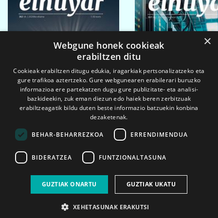
×
Webgune honek cookieak
erabiltzen ditu
Cookieak erabiltzen ditugu edukia, iragarkiak pertsonalizatzeko eta
gure trafikoa aztertzeko. Gure webgunearen erabilerari buruzko
informazioa ere partekatzen dugu gure publizitate- eta analisi-
bazkideekin, zuk eman diezun edo haiek beren zerbitzuak
erabiltzeagatik bildu duten beste informazio batzuekin konbina
dezaketenak.
BEHAR-BEHARREZKOA
ERRENDIMENDUA
BIDERATZEA
FUNTZIONALTASUNA
2026ko eka. 1a
2026ko mar. 1a
GUZTIAK ONARTU
GUZTIAK UKATU
XEHETASUNAK ERAKUTSI