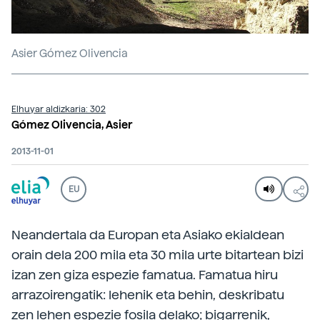
Asier Gómez Olivencia
Elhuyar aldizkaria: 302
Gómez Olivencia, Asier
2013-11-01
EU
Neandertala da Europan eta Asiako ekialdean
orain dela 200 mila eta 30 mila urte bitartean bizi
izan zen giza espezie famatua. Famatua hiru
arrazoirengatik: lehenik eta behin, deskribatu
zen lehen espezie fosila delako; bigarrenik,