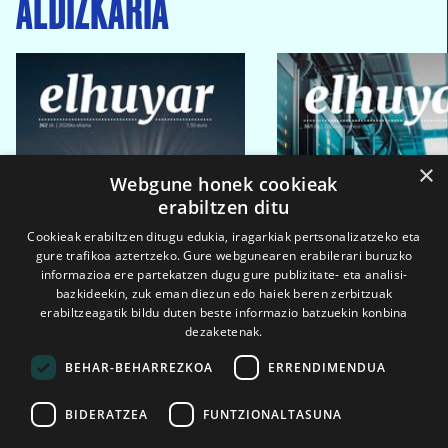
ALDIZKARIA
×
Webgune honek cookieak
erabiltzen ditu
Cookieak erabiltzen ditugu edukia, iragarkiak pertsonalizatzeko eta
gure trafikoa aztertzeko. Gure webgunearen erabilerari buruzko
informazioa ere partekatzen dugu gure publizitate- eta analisi-
bazkideekin, zuk eman diezun edo haiek beren zerbitzuak
erabiltzeagatik bildu duten beste informazio batzuekin konbina
dezaketenak.
BEHAR-BEHARREZKOA
ERRENDIMENDUA
BIDERATZEA
FUNTZIONALTASUNA
2026ko eka. 1a
2026ko mar. 1a