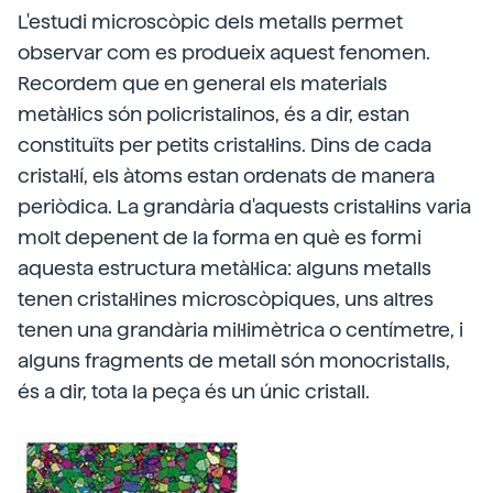
L'estudi microscòpic dels metalls permet
observar com es produeix aquest fenomen.
Recordem que en general els materials
metàl·lics són policristalinos, és a dir, estan
constituïts per petits cristal·lins. Dins de cada
cristal·lí, els àtoms estan ordenats de manera
periòdica. La grandària d'aquests cristal·lins varia
molt depenent de la forma en què es formi
aquesta estructura metàl·lica: alguns metalls
tenen cristal·lines microscòpiques, uns altres
tenen una grandària mil·limètrica o centímetre, i
alguns fragments de metall són monocristalls,
és a dir, tota la peça és un únic cristall.