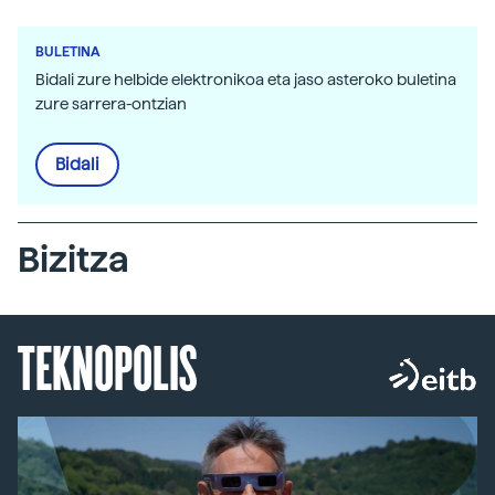
BULETINA
Bidali zure helbide elektronikoa eta jaso asteroko buletina
zure sarrera-ontzian
Bidali
Bizitza
TEKNOPOLIS