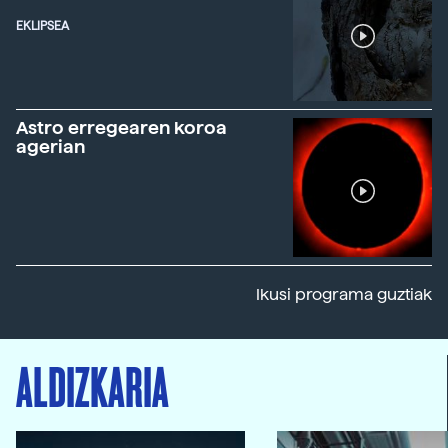
EKLIPSEA
Astro erregearen koroa
agerian
Ikusi programa guztiak
ALDIZKARIA