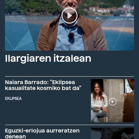
Ilargiaren itzalean
Naiara Barrado: "Eklipsea
kasualitate kosmiko bat da"
EKLIPSEA
Eguzki-erlojua aurreratzen
denean