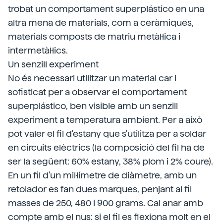
trobat un comportament superplástico en una
altra mena de materials, com a ceràmiques,
materials composts de matriu metàl·lica i
intermetàl·lics.
Un senzill experiment
No és necessari utilitzar un material car i
sofisticat per a observar el comportament
superplástico, ben visible amb un senzill
experiment a temperatura ambient. Per a això
pot valer el fil d'estany que s'utilitza per a soldar
en circuits elèctrics (la composició del fil ha de
ser la següent: 60% estany, 38% plom i 2% coure).
En un fil d'un mil·límetre de diàmetre, amb un
retolador es fan dues marques, penjant al fil
masses de 250, 480 i 900 grams. Cal anar amb
compte amb el nus: si el fil es flexiona molt en el