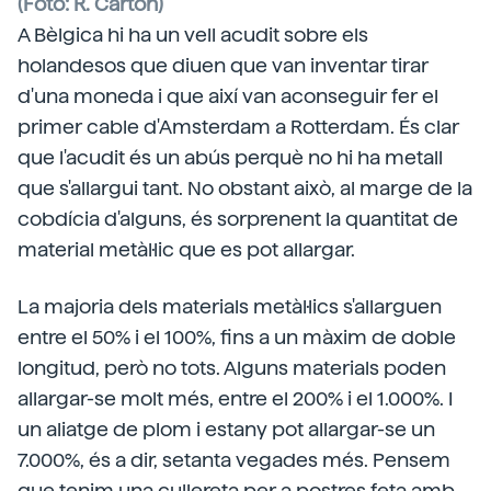
(Foto: R. Carton)
A Bèlgica hi ha un vell acudit sobre els
holandesos que diuen que van inventar tirar
d'una moneda i que així van aconseguir fer el
primer cable d'Amsterdam a Rotterdam. És clar
que l'acudit és un abús perquè no hi ha metall
que s'allargui tant. No obstant això, al marge de la
cobdícia d'alguns, és sorprenent la quantitat de
material metàl·lic que es pot allargar.
La majoria dels materials metàl·lics s'allarguen
entre el 50% i el 100%, fins a un màxim de doble
longitud, però no tots. Alguns materials poden
allargar-se molt més, entre el 200% i el 1.000%. I
un aliatge de plom i estany pot allargar-se un
7.000%, és a dir, setanta vegades més. Pensem
que tenim una cullereta per a postres feta amb