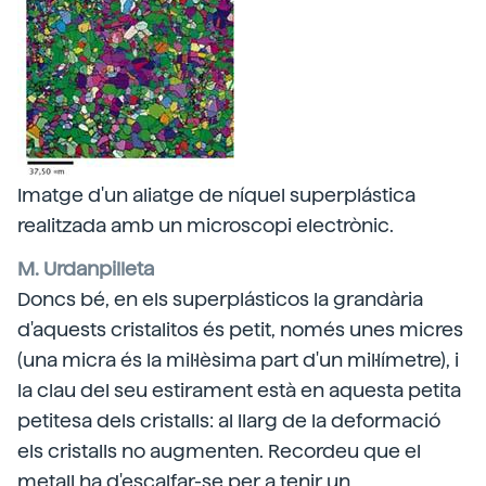
Imatge d'un aliatge de níquel superplástica
realitzada amb un microscopi electrònic.
M. Urdanpilleta
Doncs bé, en els superplásticos la grandària
d'aquests cristalitos és petit, només unes micres
(una micra és la mil·lèsima part d'un mil·límetre), i
la clau del seu estirament està en aquesta petita
petitesa dels cristalls: al llarg de la deformació
els cristalls no augmenten. Recordeu que el
metall ha d'escalfar-se per a tenir un