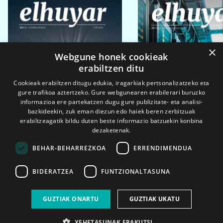
×
Webgune honek cookieak
erabiltzen ditu
Cookieak erabiltzen ditugu edukia, iragarkiak pertsonalizatzeko eta
gure trafikoa aztertzeko. Gure webgunearen erabilerari buruzko
informazioa ere partekatzen dugu gure publizitate- eta analisi-
bazkideekin, zuk eman diezun edo haiek beren zerbitzuak
erabiltzeagatik bildu duten beste informazio batzuekin konbina
dezaketenak.
BEHAR-BEHARREZKOA
ERRENDIMENDUA
BIDERATZEA
FUNTZIONALTASUNA
2026ko eka. 1a
2026ko mar. 1a
GUZTIAK ONARTU
GUZTIAK UKATU
XEHETASUNAK ERAKUTSI