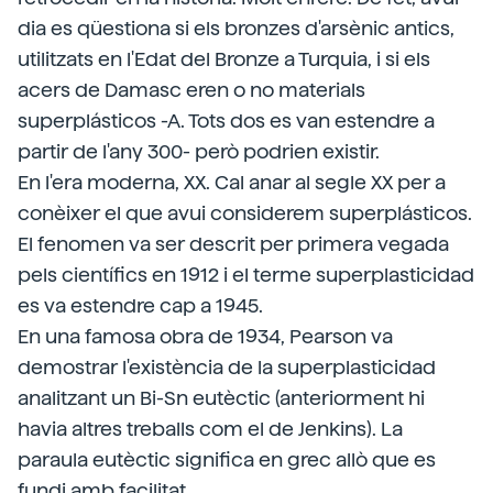
dia es qüestiona si els bronzes d'arsènic antics,
utilitzats en l'Edat del Bronze a Turquia, i si els
acers de Damasc eren o no materials
superplásticos -A. Tots dos es van estendre a
partir de l'any 300- però podrien existir.
En l'era moderna, XX. Cal anar al segle XX per a
conèixer el que avui considerem superplásticos.
El fenomen va ser descrit per primera vegada
pels científics en 1912 i el terme superplasticidad
es va estendre cap a 1945.
En una famosa obra de 1934, Pearson va
demostrar l'existència de la superplasticidad
analitzant un Bi-Sn eutèctic (anteriorment hi
havia altres treballs com el de Jenkins). La
paraula eutèctic significa en grec allò que es
fundi amb facilitat.