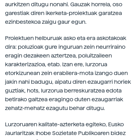
aurkitzen ditugu nonahi. Gauzak horrela, oso
garestiak diren ikerketa-proiektuak garatzea
ezinbestekoa zaigu gaur egun.
Proiektuen helburuak asko eta era askotakoak
dira: poluzioak gure inguruan zein neurriraino
eragin dezakeen aztertzea, poluitzaileen
karakterizazioa, etab. Izan ere, lurzorua
etorkizunean zein erabilera-mota izango duen
jakin nahi badugu, aipatu diren ezaugarri horiek
guztiak, hots, lurzorua berreskuratzea edota
betirako galtzea eragingo duten ezaugarriak
zehatz-mehatz ezagutu behar ditugu.
Lurzoruaren kalitate-azterketa egiteko, Eusko
Jaurlaritzak Ihobe Sozietate Publikoaren bidez