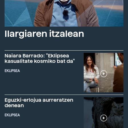
Ilargiaren itzalean
Naiara Barrado: "Eklipsea
kasualitate kosmiko bat da"
EKLIPSEA
Eguzki-erlojua aurreratzen
denean
EKLIPSEA