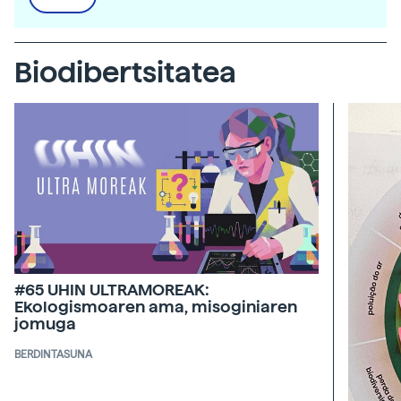
Biodibertsitatea
#65 UHIN ULTRAMOREAK:
Ekologismoaren ama, misoginiaren
jomuga
BERDINTASUNA