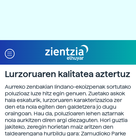
Lurzoruaren kalitatea aztertuz
Aurreko zenbakian lindano-ekoizpenak sortutako
poluzioaz luze hitz egin genuen. Zuetako askok
hala eskaturik, lurzoruaren karakterizazioa zer
den eta nola egiten den galdetzera jo dugu
oraingoan. Hau da, poluzioaren lehen aztarnak
nola aurkitzen diren argi diezaguten. Hori guztia
jakiteko, zeregin horietan maiz aritzen den
taldearengana hurbildu gara: Zamudioko Parke