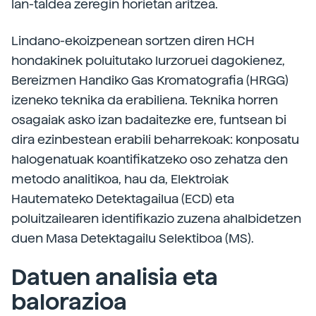
lan-taldea zeregin horietan aritzea.
Lindano-ekoizpenean sortzen diren HCH
hondakinek poluitutako lurzoruei dagokienez,
Bereizmen Handiko Gas Kromatografia (HRGG)
izeneko teknika da erabiliena. Teknika horren
osagaiak asko izan badaitezke ere, funtsean bi
dira ezinbestean erabili beharrekoak: konposatu
halogenatuak koantifikatzeko oso zehatza den
metodo analitikoa, hau da, Elektroiak
Hautemateko Detektagailua (ECD) eta
poluitzailearen identifikazio zuzena ahalbidetzen
duen Masa Detektagailu Selektiboa (MS).
Datuen analisia eta
balorazioa