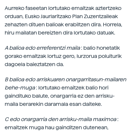
Aurreko faseetan lortutako emaitzak aztertzeko
orduan, Eusko Jaurlaritzako Plan Zuzentzaileak
zehazten dituen balioak erabiltzen dira. Horrela,
hiru mailatan bereizten dira lortutako datuak.
A balioa edo erreferentzi maila
: balio honetatik
gorako emaitzak lortuz gero, lurzorua poluiturik
dagoela baieztatzen da.
B balioa edo arriskuaren onargarritasun-mailaren
behe-muga
: lortutako emaitzek balio hori
gaindituko balute, onargarria ez den arrisku-
maila berarekin daramala esan daiteke.
C edo onargarria den arrisku-maila maximoa
:
emaitzek muga hau gainditzen dutenean,