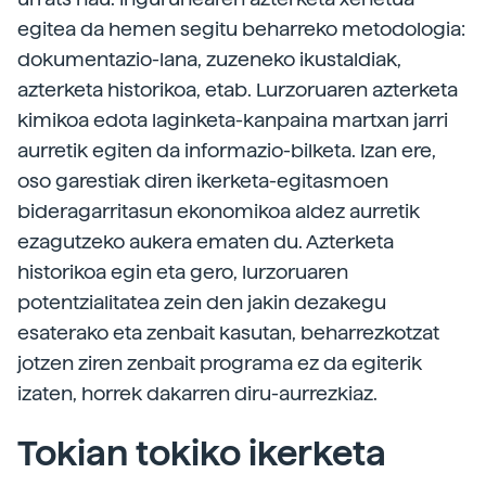
egitea da hemen segitu beharreko metodologia:
dokumentazio-lana, zuzeneko ikustaldiak,
azterketa historikoa, etab. Lurzoruaren azterketa
kimikoa edota laginketa-kanpaina martxan jarri
aurretik egiten da informazio-bilketa. Izan ere,
oso garestiak diren ikerketa-egitasmoen
bideragarritasun ekonomikoa aldez aurretik
ezagutzeko aukera ematen du. Azterketa
historikoa egin eta gero, lurzoruaren
potentzialitatea zein den jakin dezakegu
esaterako eta zenbait kasutan, beharrezkotzat
jotzen ziren zenbait programa ez da egiterik
izaten, horrek dakarren diru-aurrezkiaz.
Tokian tokiko ikerketa