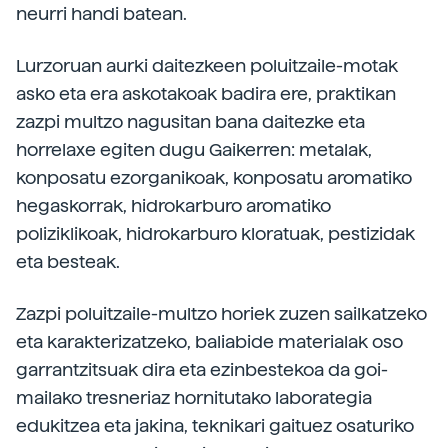
neurri handi batean.
Lurzoruan aurki daitezkeen poluitzaile-motak
asko eta era askotakoak badira ere, praktikan
zazpi multzo nagusitan bana daitezke eta
horrelaxe egiten dugu Gaikerren: metalak,
konposatu ezorganikoak, konposatu aromatiko
hegaskorrak, hidrokarburo aromatiko
poliziklikoak, hidrokarburo kloratuak, pestizidak
eta besteak.
Zazpi poluitzaile-multzo horiek zuzen sailkatzeko
eta karakterizatzeko, baliabide materialak oso
garrantzitsuak dira eta ezinbestekoa da goi-
mailako tresneriaz hornitutako laborategia
edukitzea eta jakina, teknikari gaituez osaturiko