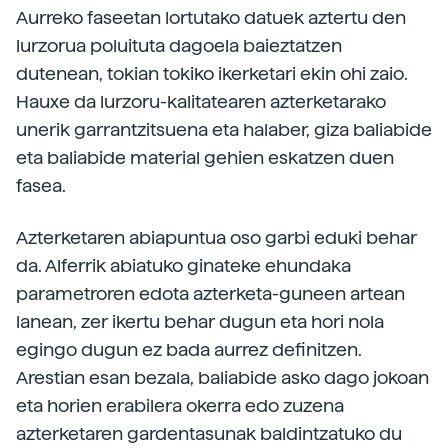
Aurreko faseetan lortutako datuek aztertu den
lurzorua poluituta dagoela baieztatzen
dutenean, tokian tokiko ikerketari ekin ohi zaio.
Hauxe da lurzoru-kalitatearen azterketarako
unerik garrantzitsuena eta halaber, giza baliabide
eta baliabide material gehien eskatzen duen
fasea.
Azterketaren abiapuntua oso garbi eduki behar
da. Alferrik abiatuko ginateke ehundaka
parametroren edota azterketa-guneen artean
lanean, zer ikertu behar dugun eta hori nola
egingo dugun ez bada aurrez definitzen.
Arestian esan bezala, baliabide asko dago jokoan
eta horien erabilera okerra edo zuzena
azterketaren gardentasunak baldintzatuko du