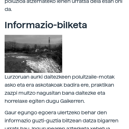
poluzioa atzemateko lehen urratsa dela esan ohi
da.
Informazio-bilketa
Lurzoruan aurki daitezkeen poluitzaile-motak
asko eta era askotakoak badira ere, praktikan
zazpi multzo nagusitan bana daitezke eta
horrelaxe egiten dugu Gaikerren.
Gaur egungo egoera ulertzeko behar den
informazio guzti-guztia biltzean datza bigarren
urrats hau. Ingurunearen azterketa xehetua