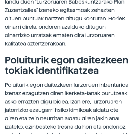
landu duen “Lurzoruaren Babeskuntzarako Plan
Zuzentzailea” izeneko egitasmoak zehazten
dituen puntuak hartzen ditugu kontutan. Horiek
oinarri direla, ondoren azalduko ditugun
oinarrizko urratsak ematen dira lurzoruaren
kalitatea aztertzerakoan.
Poluiturik egon daitezkeen
tokiak identifikatzea
Poluiturik egon daitezkeen lurzoruen inbentarioa
izenaz ezagutzen diren ikerketa-lanak burutzeak
asko errazten digu bidea. Izan ere, lurzoruaren
jatorrizko ezaugarri fisiko kimikoak aldatu ote
diren eta zein neurritan aldatu diren jakin ahal
izateko, ezinbesteko tresna da hori eta ondorioz,