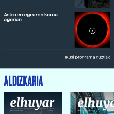
Astro erregearen koroa
agerian
Ikusi programa guztiak
ALDIZKARIA