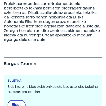
Proiektuaren xedea aurre-tratamendu eta
bereizketako teknika berriaren bideragarritasuna
aztertzea da. Disolbatzaile-bidez erausteko teknika
da ikerketa-lerro honen helburua eta Euskal
Autonomia Elkartean dugun arazo espezifiko
honetarako irtenbide egokia izan daitekeela uste da.
Zeregin horretan ari dira behintzat ekimen honetako
kideak eta hurrengo urtean aplikatzeko moduan
egongo dela uste dute.
Bargos, Txomin
BULETINA
Bidali zure helbide elektronikoa eta jaso asteroko buletina
zure sarrera-ontzian
Bidali