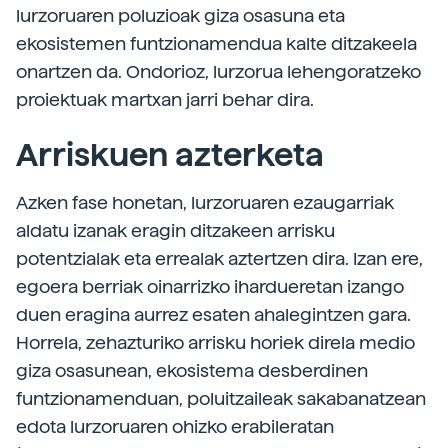
lurzoruaren poluzioak giza osasuna eta
ekosistemen funtzionamendua kalte ditzakeela
onartzen da. Ondorioz, lurzorua lehengoratzeko
proiektuak martxan jarri behar dira.
Arriskuen azterketa
Azken fase honetan, lurzoruaren ezaugarriak
aldatu izanak eragin ditzakeen arrisku
potentzialak eta errealak aztertzen dira. Izan ere,
egoera berriak oinarrizko ihardueretan izango
duen eragina aurrez esaten ahalegintzen gara.
Horrela, zehazturiko arrisku horiek direla medio
giza osasunean, ekosistema desberdinen
funtzionamenduan, poluitzaileak sakabanatzean
edota lurzoruaren ohizko erabileratan