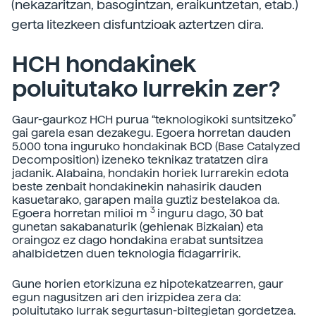
(nekazaritzan, basogintzan, eraikuntzetan, etab.)
gerta litezkeen disfuntzioak aztertzen dira.
HCH hondakinek
poluitutako lurrekin zer?
Gaur-gaurkoz HCH purua “teknologikoki suntsitzeko”
gai garela esan dezakegu. Egoera horretan dauden
5.000 tona inguruko hondakinak BCD (Base Catalyzed
Decomposition) izeneko teknikaz tratatzen dira
jadanik. Alabaina, hondakin horiek lurrarekin edota
beste zenbait hondakinekin nahasirik dauden
kasuetarako, garapen maila guztiz bestelakoa da.
3
Egoera horretan milioi m
inguru dago, 30 bat
gunetan sakabanaturik (gehienak Bizkaian) eta
oraingoz ez dago hondakina erabat suntsitzea
ahalbidetzen duen teknologia fidagarririk.
Gune horien etorkizuna ez hipotekatzearren, gaur
egun nagusitzen ari den irizpidea zera da:
poluitutako lurrak segurtasun-biltegietan gordetzea.