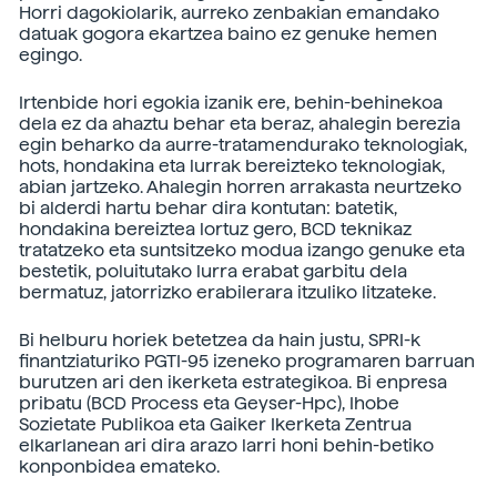
Horri dagokiolarik, aurreko zenbakian emandako
datuak gogora ekartzea baino ez genuke hemen
egingo.
Irtenbide hori egokia izanik ere, behin-behinekoa
dela ez da ahaztu behar eta beraz, ahalegin berezia
egin beharko da aurre-tratamendurako teknologiak,
hots, hondakina eta lurrak bereizteko teknologiak,
abian jartzeko. Ahalegin horren arrakasta neurtzeko
bi alderdi hartu behar dira kontutan: batetik,
hondakina bereiztea lortuz gero, BCD teknikaz
tratatzeko eta suntsitzeko modua izango genuke eta
bestetik, poluitutako lurra erabat garbitu dela
bermatuz, jatorrizko erabilerara itzuliko litzateke.
Bi helburu horiek betetzea da hain justu, SPRI-k
finantziaturiko PGTI-95 izeneko programaren barruan
burutzen ari den ikerketa estrategikoa. Bi enpresa
pribatu (BCD Process eta Geyser-Hpc), Ihobe
Sozietate Publikoa eta Gaiker Ikerketa Zentrua
elkarlanean ari dira arazo larri honi behin-betiko
konponbidea emateko.