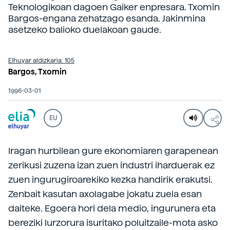
Teknologikoan dagoen Gaiker enpresara. Txomin
Bargos-engana zehatzago esanda. Jakinmina
asetzeko balioko duelakoan gaude.
Elhuyar aldizkaria: 105
Bargos, Txomin
1996-03-01
EU
Iragan hurbilean gure ekonomiaren garapenean
zerikusi zuzena izan zuen industri iharduerak ez
zuen ingurugiroarekiko kezka handirik erakutsi.
Zenbait kasutan axolagabe jokatu zuela esan
daiteke. Egoera hori dela medio, ingurunera eta
bereziki lurzorura isuritako poluitzaile-mota asko