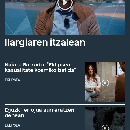
Ilargiaren itzalean
Naiara Barrado: "Eklipsea
kasualitate kosmiko bat da"
EKLIPSEA
Eguzki-erlojua aurreratzen
denean
EKLIPSEA