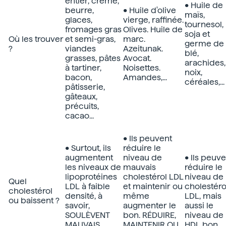
entier, crème,
• Huile de
beurre,
• Huile d'olive
maïs,
glaces,
vierge, raffinée.
tournesol,
fromages gras
Olives. Huile de
soja et
Où les trouver
et semi-gras,
marc.
germe de
?
viandes
Azeitunak.
blé,
grasses, pâtes
Avocat.
arachides,
à tartiner,
Noisettes.
noix,
bacon,
Amandes,...
céréales,...
pâtisserie,
gâteaux,
précuits,
cacao...
• Ils peuvent
• Surtout, ils
réduire le
augmentent
niveau de
• Ils peuv
les niveaux de
mauvais
réduire le
lipoprotéines
cholestérol LDL
niveau de
Quel
LDL à faible
et maintenir ou
cholestéro
cholestérol
densité, à
même
LDL, mais
ou baissent ?
savoir,
augmenter le
aussi le
SOULÈVENT
bon. RÉDUIRE,
niveau de
MAUVAIS
MAINTENIR OU
HDL bon.