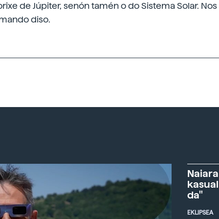
orixe de Júpiter, senón tamén o do Sistema Solar. No
rmando diso.
Naiara
kasual
da"
EKLIPSEA