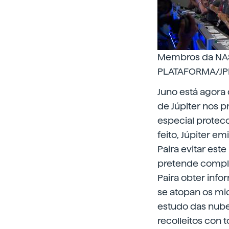
Membros da NASA 
PLATAFORMA/JP
Juno está agora
de Júpiter nos p
especial protec
feito, Júpiter e
Paira evitar este
pretende comple
Paira obter info
se atopan os mi
estudo das nube
recolleitos con