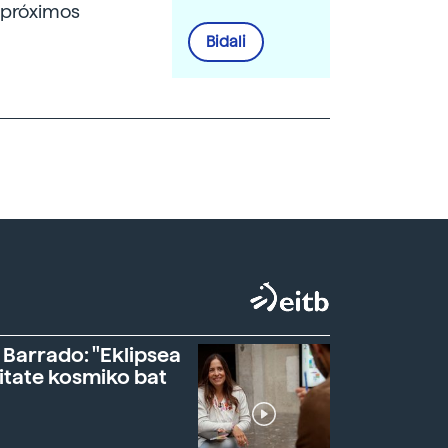
s próximos
Bidali
 Barrado: "Eklipsea
itate kosmiko bat