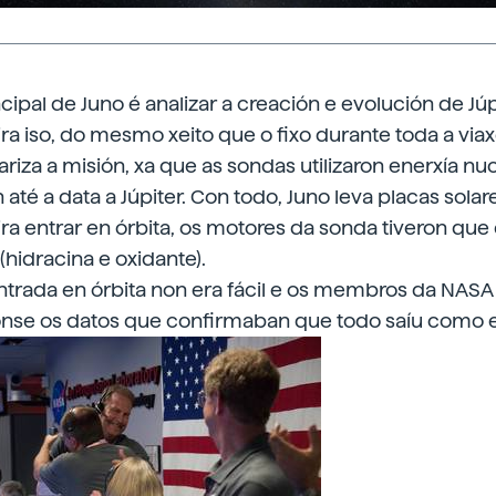
cipal de Juno é analizar a creación e evolución de Júpi
ra iso, do mesmo xeito que o fixo durante toda a via
lariza a misión, xa que as sondas utilizaron enerxía nu
 até a data a Júpiter. Con todo, Juno leva placas solar
paira entrar en órbita, os motores da sonda tiveron qu
hidracina e oxidante).
trada en órbita non era fácil e os membros da NASA
onse os datos que confirmaban que todo saíu como e