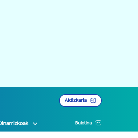
Aldizkaria
Oinarrizkoak
Buletina