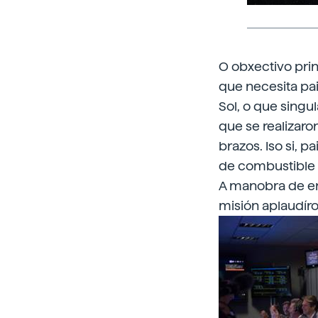
O obxectivo prin
que necesita pai
Sol, o que singu
que se realizaron
brazos. Iso si, 
de combustible (
A manobra de en
misión aplaudír