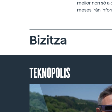
mellor non só a 
meses irán info
Bizitza
TEKNOPOLIS