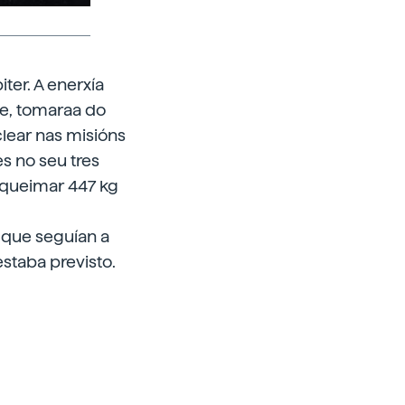
ter. A enerxía
xe, tomaraa do
clear nas misións
es no seu tres
e queimar 447 kg
 que seguían a
staba previsto.