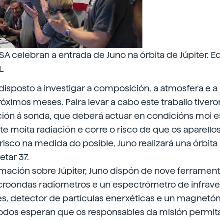
celebran a entrada de Juno na órbita de Júpiter. Ed
L
 disposto a investigar a composición, a atmosfera e 
róximos meses. Paira levar a cabo este traballo tiver
ción á sonda, que deberá actuar en condicións moi e
mite moita radiación e corre o risco de que os aparello
 risco na medida do posible, Juno realizará una órbita
tar 37.
rmación sobre Júpiter, Juno dispón de nove ferrament
croondas radiometros e un espectrómetro de infrave
s, detector de partículas enerxéticas e un magnetó
 todos esperan que os responsables da misión permi