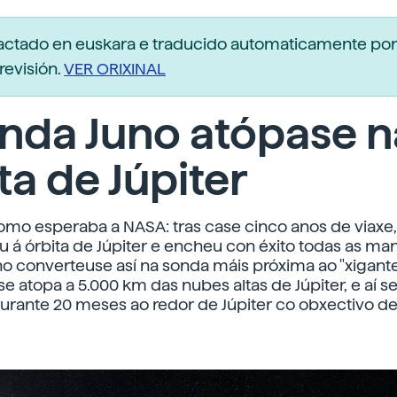
dactado en euskara e traducido automaticamente po
revisión.
VER ORIXINAL
nda Juno atópase n
ta de Júpiter
omo esperaba a NASA: tras case cinco anos de viaxe
 á órbita de Júpiter e encheu con éxito todas as ma
no converteuse así na sonda máis próxima ao "xigant
 se atopa a 5.000 km das nubes altas de Júpiter, e aí s
urante 20 meses ao redor de Júpiter co obxectivo d