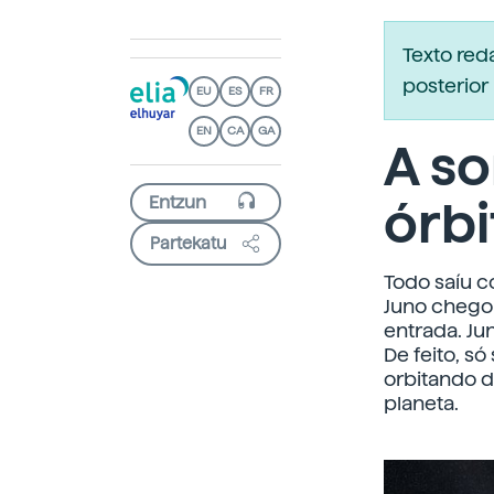
Texto re
posterior 
EU
ES
FR
EN
CA
GA
A so
órbi
Partekatu
Todo saíu c
Juno chegou
entrada. Ju
De feito, só
orbitando d
planeta.