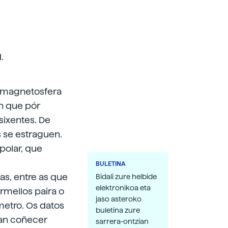
.
a magnetosfera
on que pór
sixentes. De
s se estraguen.
 polar, que
BULETINA
as, entre as que
Bidali zure helbide
elektronikoa eta
rmellos paira o
jaso asteroko
metro. Os datos
buletina zure
tan coñecer
sarrera-ontzian