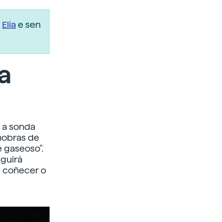
r
Elia
e sen
a
, a sonda
nobras de
e gaseoso".
eguirá
e coñecer o