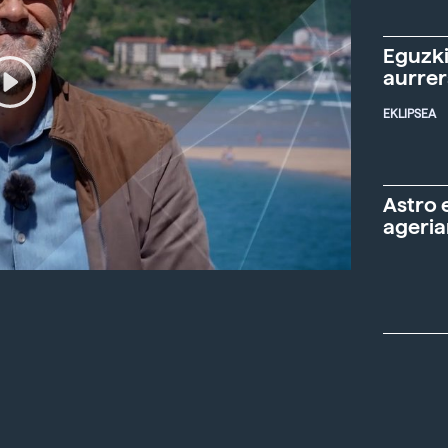
Eguzki
aurre
EKLIPSEA
Astro 
ageria