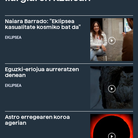
Naiara Barrado: "Eklipsea
kasualitate kosmiko bat da"
EKLIPSEA
Eguzki-erlojua aurreratzen
denean
EKLIPSEA
Astro erregearen koroa
agerian