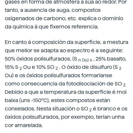
gases en forma de atmosfera á súa ao redor. Por
tanto, a ausencia de auga, compostos
oxigenados de carbono, etc. explica o dominio
da química á que fixemos referencia.
En canto á composición da superficie, a mestura
que mellor se adapta ao espectro é a seguinte:
50% óxidos polisulfurados, (S
, 25% basalto,
n Ou)
x
15% S
Ou e 10% SO
. O óxido de disulfuro (S
2
2
2
Ou) e os óxidos polisulfurados formaríanse
como consecuencia da fotodisociación de SO
2.
Debido a que a temperatura da superficie é moi
baixa (uns -150ºC), estes compostos están
conxelados. Nesta situación o SO
é branco e os
2
óxidos polisulfurados, por exemplo, terían unha
cor amarelada.