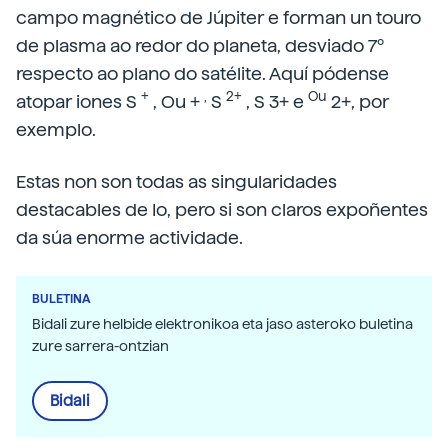
campo magnético de Júpiter e forman un touro
de plasma ao redor do planeta, desviado 7º
respecto ao plano do satélite. Aquí pódense
+
,
2+
Ou
atopar iones S
, Ou +
S
, S 3+ e
2+, por
exemplo.
Estas non son todas as singularidades
destacables de Io, pero si son claros expoñentes
da súa enorme actividade.
BULETINA
Bidali zure helbide elektronikoa eta jaso asteroko buletina
zure sarrera-ontzian
Bidali