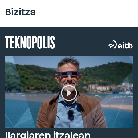
Bizitza
TEKNOPOLIS
Ilargiaren itzalean