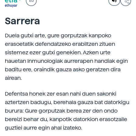
EU
Sarrera
Duela gutxi arte, gure gorputzak kanpoko
erasoetatik defendatzeko erabiltzen zituen
sistemez ezer gutxi genekien. Azken urte
hauetan Inmunologiak aurrerapen handiak egin
baditu ere, oraindik gauza asko geratzen dira
airean.
Defentsa honek zer esan nahi duen sakonki
aztertzen badugu, berehala gauza bat datorkigu
burura: Gure gorputzak berea zer den ondo
bereizi behar du, kanpotik datorkion erasotzaile
guztiei aurre egin ahal izateko.