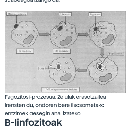
Fagozitosi-prozesua: Zelulak erasotzailea
irensten du, ondoren bere lisosometako
entzimek desegin ahal izateko.
B-linfozitoak