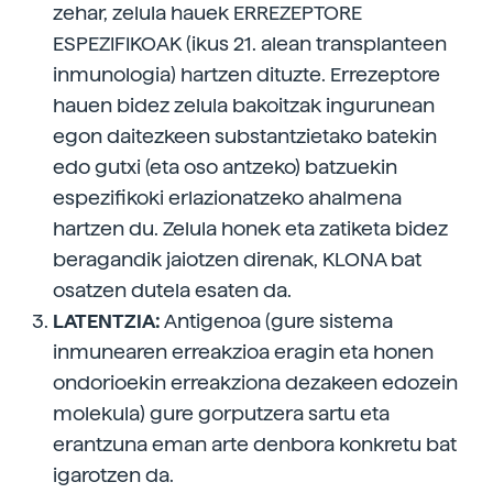
zehar, zelula hauek ERREZEPTORE
ESPEZIFIKOAK (ikus 21. alean transplanteen
inmunologia) hartzen dituzte. Errezeptore
hauen bidez zelula bakoitzak ingurunean
egon daitezkeen substantzietako batekin
edo gutxi (eta oso antzeko) batzuekin
espezifikoki erlazionatzeko ahalmena
hartzen du. Zelula honek eta zatiketa bidez
beragandik jaiotzen direnak, KLONA bat
osatzen dutela esaten da.
LATENTZIA:
Antigenoa (gure sistema
inmunearen erreakzioa eragin eta honen
ondorioekin erreakziona dezakeen edozein
molekula) gure gorputzera sartu eta
erantzuna eman arte denbora konkretu bat
igarotzen da.