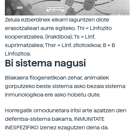
Zelula ezberdinek elkarri laguntzen diote
erasotzaileari aurre egiteko. Thi = Linfozito
kooperatzailea, (inaktiboa); Ts = Linf.
suprimatzailea; Thsr = Linf. zitotoxikoa; B = B
Linfozitoa.
Bi sistema nagusi
Bilakaera filogenetikoan zehar, animaliek
gorputzeko beste sistema asko bezala sistema
inmunologikoa ere asko hobetu dute.
Horregatik ornodunetara iritsi arte azaltzen den
defentsa-sistema bakarra, INMUNITATE
INESPEZIFIKO izenez ezagutzen dena da.