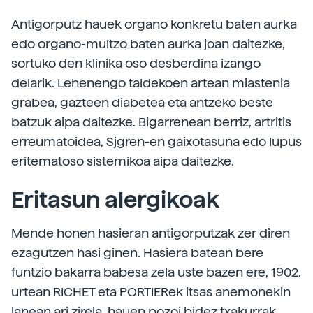
Antigorputz hauek organo konkretu baten aurka
edo organo-multzo baten aurka joan daitezke,
sortuko den klinika oso desberdina izango
delarik. Lehenengo taldekoen artean miastenia
grabea, gazteen diabetea eta antzeko beste
batzuk aipa daitezke. Bigarrenean berriz, artritis
erreumatoidea, Sjgren-en gaixotasuna edo lupus
eritematoso sistemikoa aipa daitezke.
Eritasun alergikoak
Mende honen hasieran antigorputzak zer diren
ezagutzen hasi ginen. Hasiera batean bere
funtzio bakarra babesa zela uste bazen ere, 1902.
urtean RICHET eta PORTIERek itsas anemonekin
lanean ari zirela, hauen pozoi bidez txakurrak