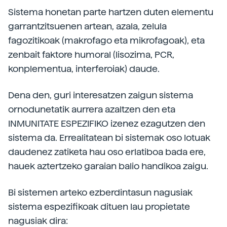
Sistema honetan parte hartzen duten elementu
garrantzitsuenen artean, azala, zelula
fagozitikoak (makrofago eta mikrofagoak), eta
zenbait faktore humoral (lisozima, PCR,
konplementua, interferoiak) daude.
Dena den, guri interesatzen zaigun sistema
ornodunetatik aurrera azaltzen den eta
INMUNITATE ESPEZIFIKO izenez ezagutzen den
sistema da. Errealitatean bi sistemak oso lotuak
daudenez zatiketa hau oso erlatiboa bada ere,
hauek aztertzeko garaian balio handikoa zaigu.
Bi sistemen arteko ezberdintasun nagusiak
sistema espezifikoak dituen lau propietate
nagusiak dira: