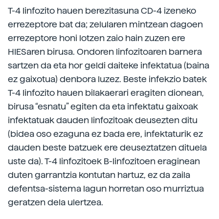
T-4 linfozito hauen berezitasuna CD-4 izeneko
errezeptore bat da; zelularen mintzean dagoen
errezeptore honi lotzen zaio hain zuzen ere
HIESaren birusa. Ondoren linfozitoaren barnera
sartzen da eta hor geldi daiteke infektatua (baina
ez gaixotua) denbora luzez. Beste infekzio batek
T-4 linfozito hauen bilakaerari eragiten dionean,
birusa “esnatu” egiten da eta infektatu gaixoak
infektatuak dauden linfozitoak deusezten ditu
(bidea oso ezaguna ez bada ere, infektaturik ez
dauden beste batzuek ere deuseztatzen dituela
uste da). T-4 linfozitoek B-linfozitoen eraginean
duten garrantzia kontutan hartuz, ez da zaila
defentsa-sistema lagun horretan oso murriztua
geratzen dela ulertzea.