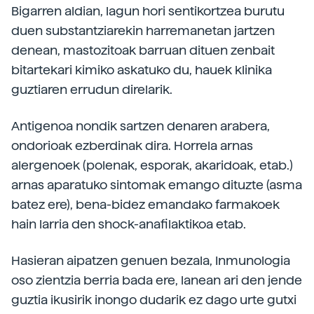
Bigarren aldian, lagun hori sentikortzea burutu
duen substantziarekin harremanetan jartzen
denean, mastozitoak barruan dituen zenbait
bitartekari kimiko askatuko du, hauek klinika
guztiaren errudun direlarik.
Antigenoa nondik sartzen denaren arabera,
ondorioak ezberdinak dira. Horrela arnas
alergenoek (polenak, esporak, akaridoak, etab.)
arnas aparatuko sintomak emango dituzte (asma
batez ere), bena-bidez emandako farmakoek
hain larria den shock-anafilaktikoa etab.
Hasieran aipatzen genuen bezala, Inmunologia
oso zientzia berria bada ere, lanean ari den jende
guztia ikusirik inongo dudarik ez dago urte gutxi