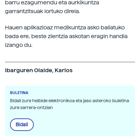
barru ezagumendu eta aurkikuntza
garrantzitsuak lortuko direla.
Hauen aplikazioaz medikuntza asko baliatuko
bada ere, beste zientzia askotan eragin handia
izango du.
Ibarguren Olalde, Karlos
BULETINA
Bidali zure helbide elektronikoa eta jaso asteroko buletina
zure sarrera-ontzian
Bidali