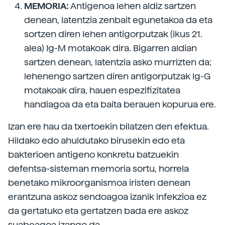
MEMORIA:
Antigenoa lehen aldiz sartzen
denean, latentzia zenbait egunetakoa da eta
sortzen diren lehen antigorputzak (ikus 21.
alea) Ig-M motakoak dira. Bigarren aldian
sartzen denean, latentzia asko murrizten da;
lehenengo sartzen diren antigorputzak Ig-G
motakoak dira, hauen espezifizitatea
handiagoa da eta baita berauen kopurua ere.
Izan ere hau da txertoekin bilatzen den efektua.
Hildako edo ahuldutako birusekin edo eta
bakterioen antigeno konkretu batzuekin
defentsa-sisteman memoria sortu, horrela
benetako mikroorganismoa iristen denean
erantzuna askoz sendoagoa izanik infekzioa ez
da gertatuko eta gertatzen bada ere askoz
suabeagoa izango da.