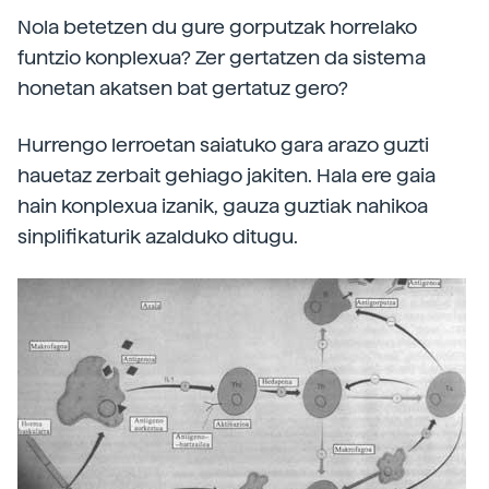
Nola betetzen du gure gorputzak horrelako
funtzio konplexua? Zer gertatzen da sistema
honetan akatsen bat gertatuz gero?
Hurrengo lerroetan saiatuko gara arazo guzti
hauetaz zerbait gehiago jakiten. Hala ere gaia
hain konplexua izanik, gauza guztiak nahikoa
sinplifikaturik azalduko ditugu.