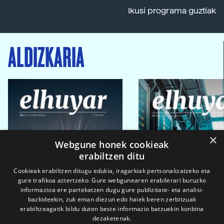
Ikusi programa guztiak
ALDIZKARIA
×
Webgune honek cookieak
erabiltzen ditu
Cookieak erabiltzen ditugu edukia, iragarkiak pertsonalizatzeko eta
gure trafikoa aztertzeko. Gure webgunearen erabilerari buruzko
informazioa ere partekatzen dugu gure publizitate- eta analisi-
bazkideekin, zuk eman diezun edo haiek beren zerbitzuak
erabiltzeagatik bildu duten beste informazio batzuekin konbina
dezaketenak.