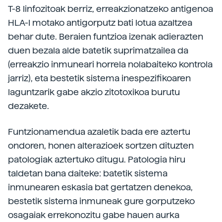
T-8 linfozitoak berriz, erreakzionatzeko antigenoa
HLA-I motako antigorputz bati lotua azaltzea
behar dute. Beraien funtzioa izenak adierazten
duen bezala alde batetik suprimatzailea da
(erreakzio inmuneari horrela nolabaiteko kontrola
jarriz), eta bestetik sistema inespezifikoaren
laguntzarik gabe akzio zitotoxikoa burutu
dezakete.
Funtzionamendua azaletik bada ere aztertu
ondoren, honen alterazioek sortzen dituzten
patologiak aztertuko ditugu. Patologia hiru
taldetan bana daiteke: batetik sistema
inmunearen eskasia bat gertatzen denekoa,
bestetik sistema inmuneak gure gorputzeko
osagaiak errekonozitu gabe hauen aurka