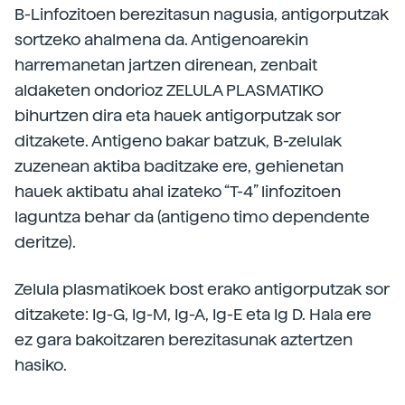
B-Linfozitoen berezitasun nagusia, antigorputzak
sortzeko ahalmena da. Antigenoarekin
harremanetan jartzen direnean, zenbait
aldaketen ondorioz ZELULA PLASMATIKO
bihurtzen dira eta hauek antigorputzak sor
ditzakete. Antigeno bakar batzuk, B-zelulak
zuzenean aktiba baditzake ere, gehienetan
hauek aktibatu ahal izateko “T-4” linfozitoen
laguntza behar da (antigeno timo dependente
deritze).
Zelula plasmatikoek bost erako antigorputzak sor
ditzakete: Ig-G, Ig-M, Ig-A, Ig-E eta Ig D. Hala ere
ez gara bakoitzaren berezitasunak aztertzen
hasiko.