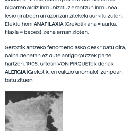
bigarren aldiz inmunizatuz erantzun inmunea
lesio grabeen arrazoi izan zitekela aurkitu zuten.
Efektu honi
ANAFILAXIA
(Grekotik ana = aurka,
filaxia = babes) izena eman zioten.
Geroztik antzeko fenomeno asko deskribatu dira,
baina denetan ez dute antigorputzek parte
hartzen. 1906. urtean VON PIRQUETek denak
ALERGIA
(Grekotik: erreakzio anomalo) izenpean
batu zituen.