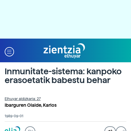
Inmunitate-sistema: kanpoko
erasoetatik babestu behar
Elhuyar aldizkaria: 27
Ibarguren Olalde, Karlos
1989-09-01