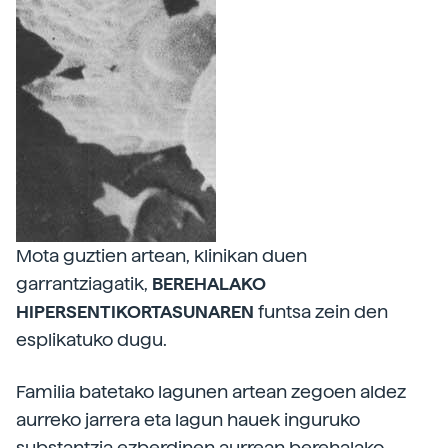
Mota guztien artean, klinikan duen
garrantziagatik,
BEREHALAKO
HIPERSENTIKORTASUNAREN
funtsa zein den
esplikatuko dugu.
Familia batetako lagunen artean zegoen aldez
aurreko jarrera eta lagun hauek inguruko
substantzia ezberdinen aurrean berehalako