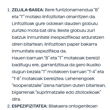
ZELULA-BASEA:
Bere funtzionamendua “B”
eta “T” motako linfozitotan oinarritzen da.
Linfozitoak gure odolean dauden globulu
zurizko mota bat dira. Beste globulu zuri
batzuk inmunitate inespezifikoaz arduratzen
diren bitartean, linfozitoen paper bakarra
inmunitate espezifikoa da.
Hauen barruan “B” eta “T” motakoak bereizi
baditugu ere, garrantzitsua da gero ikusiko
dugun bezala “T” motakoen barruan “T-4” eta
“T-8” motakoak bereiztea. Lehenengoek
“kooperatzaile” izena hartzen duten bitartean,
bigarrenak “suprimatzaile edo zitotoxikoak”
dira.
ESPEZIFIZITATEA:
Bilakaera ontogenikoan