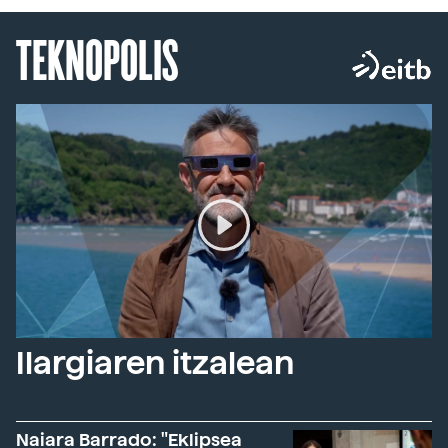
TEKNOPOLIS
Ilargiaren itzalean
Naiara Barrado: "Eklipsea