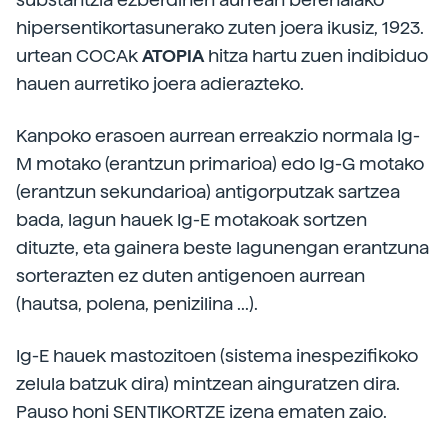
hipersentikortasunerako zuten joera ikusiz, 1923.
urtean COCAk
ATOPIA
hitza hartu zuen indibiduo
hauen aurretiko joera adierazteko.
Kanpoko erasoen aurrean erreakzio normala Ig-
M motako (erantzun primarioa) edo Ig-G motako
(erantzun sekundarioa) antigorputzak sartzea
bada, lagun hauek Ig-E motakoak sortzen
dituzte, eta gainera beste lagunengan erantzuna
sorterazten ez duten antigenoen aurrean
(hautsa, polena, penizilina ...).
Ig-E hauek mastozitoen (sistema inespezifikoko
zelula batzuk dira) mintzean ainguratzen dira.
Pauso honi SENTIKORTZE izena ematen zaio.