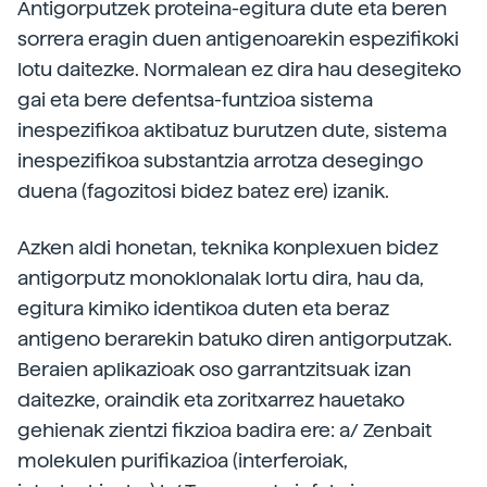
Antigorputzek proteina-egitura dute eta beren
sorrera eragin duen antigenoarekin espezifikoki
lotu daitezke. Normalean ez dira hau desegiteko
gai eta bere defentsa-funtzioa sistema
inespezifikoa aktibatuz burutzen dute, sistema
inespezifikoa substantzia arrotza desegingo
duena (fagozitosi bidez batez ere) izanik.
Azken aldi honetan, teknika konplexuen bidez
antigorputz monoklonalak lortu dira, hau da,
egitura kimiko identikoa duten eta beraz
antigeno berarekin batuko diren antigorputzak.
Beraien aplikazioak oso garrantzitsuak izan
daitezke, oraindik eta zoritxarrez hauetako
gehienak zientzi fikzioa badira ere: a/ Zenbait
molekulen purifikazioa (interferoiak,