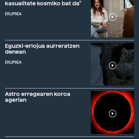
kasualitate kosmiko bat da"
EKLIPSEA
Eguzki-erlojua aurreratzen
denean
EKLIPSEA
Astro erregearen koroa
agerian