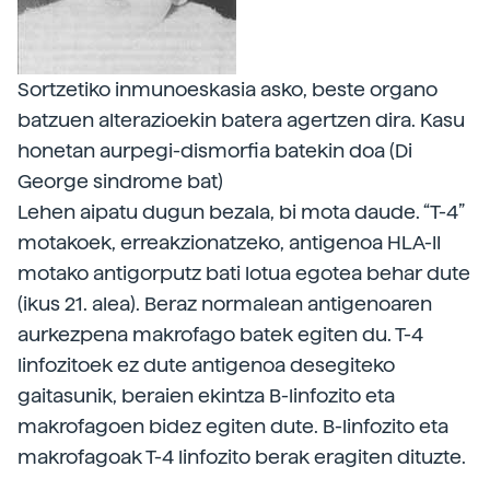
Sortzetiko inmunoeskasia asko, beste organo
batzuen alterazioekin batera agertzen dira. Kasu
honetan aurpegi-dismorfia batekin doa (Di
George sindrome bat)
Lehen aipatu dugun bezala, bi mota daude. “T-4”
motakoek, erreakzionatzeko, antigenoa HLA-II
motako antigorputz bati lotua egotea behar dute
(ikus 21. alea). Beraz normalean antigenoaren
aurkezpena makrofago batek egiten du. T-4
linfozitoek ez dute antigenoa desegiteko
gaitasunik, beraien ekintza B-linfozito eta
makrofagoen bidez egiten dute. B-linfozito eta
makrofagoak T-4 linfozito berak eragiten dituzte.