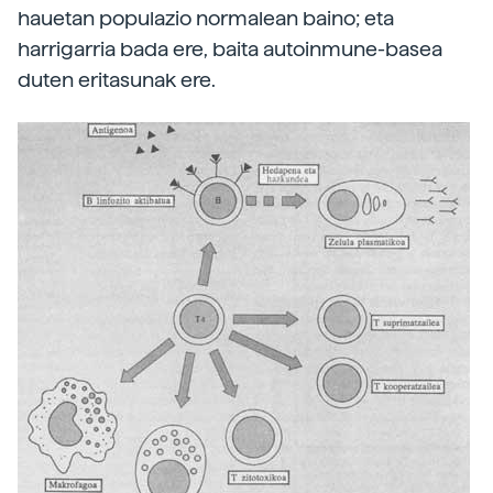
hauetan populazio normalean baino; eta
harrigarria bada ere, baita autoinmune-basea
duten eritasunak ere.