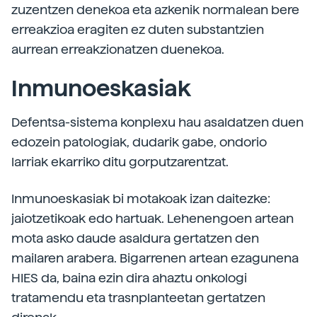
zuzentzen denekoa eta azkenik normalean bere
erreakzioa eragiten ez duten substantzien
aurrean erreakzionatzen duenekoa.
Inmunoeskasiak
Defentsa-sistema konplexu hau asaldatzen duen
edozein patologiak, dudarik gabe, ondorio
larriak ekarriko ditu gorputzarentzat.
Inmunoeskasiak bi motakoak izan daitezke:
jaiotzetikoak edo hartuak. Lehenengoen artean
mota asko daude asaldura gertatzen den
mailaren arabera. Bigarrenen artean ezagunena
HIES da, baina ezin dira ahaztu onkologi
tratamendu eta trasnplanteetan gertatzen