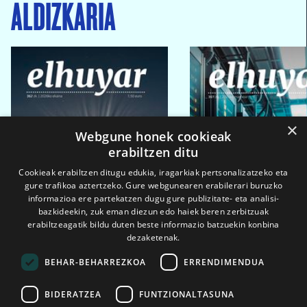
ALDIZKARIA
×
Webgune honek cookieak
erabiltzen ditu
Cookieak erabiltzen ditugu edukia, iragarkiak pertsonalizatzeko eta
gure trafikoa aztertzeko. Gure webgunearen erabilerari buruzko
informazioa ere partekatzen dugu gure publizitate- eta analisi-
bazkideekin, zuk eman diezun edo haiek beren zerbitzuak
erabiltzeagatik bildu duten beste informazio batzuekin konbina
dezaketenak.
BEHAR-BEHARREZKOA
ERRENDIMENDUA
BIDERATZEA
FUNTZIONALTASUNA
2026ko eka. 1a
2026ko mar. 1a