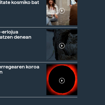
itate kosmiko bat
-erlojua
ratzen denean
erregearen koroa
n