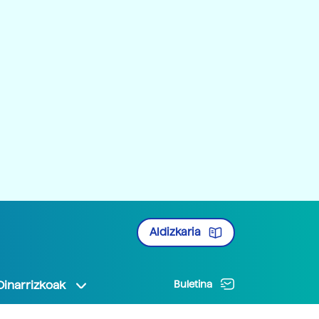
Aldizkaria
Oinarrizkoak
Buletina