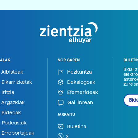
ALAK
NOR GAREN
BULETI
Bidali 
Albisteak
Hezkuntza
elektro
astero
Elkarrizketak
Dekalogoak
zure s
Iritzia
Efemerideak
Bida
Argazkiak
Gai librean
Bideoak
JARRAITU
Podcastak
Buletina
Erreportajeak
X