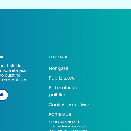
NA
LEGEZKOA
zure helbide
Nor gara
nikoa eta jaso
ko buletina
Publizitatea
arrera-ontzian
Pribatutasun
politika
li
Cookien erabilera
Kontaktua
CC BY-NC-ND 4.0
Lizentzia honetatik kanpo
geratzen dira webgunean