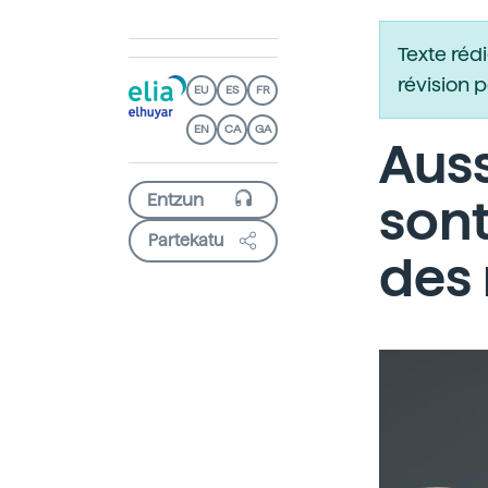
Texte réd
révision 
EU
ES
FR
EN
CA
GA
Auss
sont
Partekatu
des 