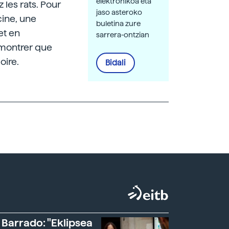
elektronikoa eta
 les rats. Pour
jaso asteroko
cine, une
buletina zure
et en
sarrera-ontzian
démontrer que
oire.
Bidali
 Barrado: "Eklipsea