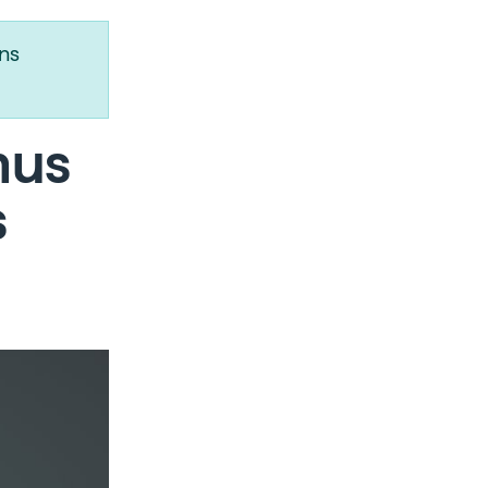
ns
mus
s