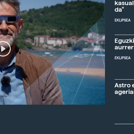
kasual
da"
EKLIPSEA
Eguzki
aurre
EKLIPSEA
Astro 
ageria