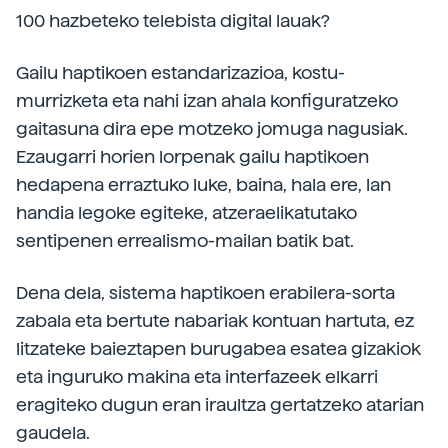
100 hazbeteko telebista digital lauak?
Gailu haptikoen estandarizazioa, kostu-
murrizketa eta nahi izan ahala konfiguratzeko
gaitasuna dira epe motzeko jomuga nagusiak.
Ezaugarri horien lorpenak gailu haptikoen
hedapena erraztuko luke, baina, hala ere, lan
handia legoke egiteke, atzeraelikatutako
sentipenen errealismo-mailan batik bat.
Dena dela, sistema haptikoen erabilera-sorta
zabala eta bertute nabariak kontuan hartuta, ez
litzateke baieztapen burugabea esatea gizakiok
eta inguruko makina eta interfazeek elkarri
eragiteko dugun eran iraultza gertatzeko atarian
gaudela.