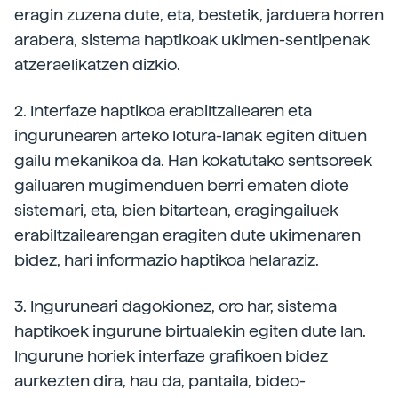
eragin zuzena dute, eta, bestetik, jarduera horren
arabera, sistema haptikoak ukimen-sentipenak
atzeraelikatzen dizkio.
2. Interfaze haptikoa erabiltzailearen eta
ingurunearen arteko lotura-lanak egiten dituen
gailu mekanikoa da. Han kokatutako sentsoreek
gailuaren mugimenduen berri ematen diote
sistemari, eta, bien bitartean, eragingailuek
erabiltzailearengan eragiten dute ukimenaren
bidez, hari informazio haptikoa helaraziz.
3. Inguruneari dagokionez, oro har, sistema
haptikoek ingurune birtualekin egiten dute lan.
Ingurune horiek interfaze grafikoen bidez
aurkezten dira, hau da, pantaila, bideo-