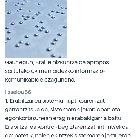
Gaur egun, Braille hizkuntza da apropos
sortutako ukimen bidezko informazio-
komunikabide ezagunena.
lissalou66
1. Erabiltzailea sistema haptikoaren zati
garrantzitsua da, sistemaren jokabidean eta
egonkortasunean eragin erabakigarria baitu.
Erabiltzailea kontrol-begiztaren zati intrintsekoa
da: batetik, haien ekintzek sistemaren jardueran