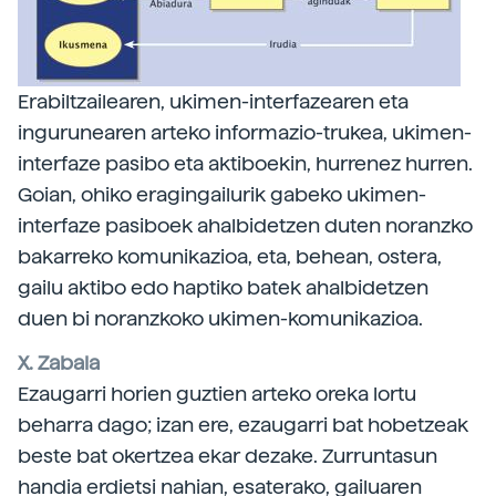
Erabiltzailearen, ukimen-interfazearen eta
ingurunearen arteko informazio-trukea, ukimen-
interfaze pasibo eta aktiboekin, hurrenez hurren.
Goian, ohiko eragingailurik gabeko ukimen-
interfaze pasiboek ahalbidetzen duten noranzko
bakarreko komunikazioa, eta, behean, ostera,
gailu aktibo edo haptiko batek ahalbidetzen
duen bi noranzkoko ukimen-komunikazioa.
X. Zabala
Ezaugarri horien guztien arteko oreka lortu
beharra dago; izan ere, ezaugarri bat hobetzeak
beste bat okertzea ekar dezake. Zurruntasun
handia erdietsi nahian, esaterako, gailuaren