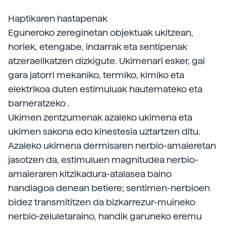
Haptikaren hastapenak
Eguneroko zereginetan objektuak ukitzean,
horiek, etengabe, indarrak eta sentipenak
atzeraelikatzen dizkigute. Ukimenari esker, gai
gara jatorri mekaniko, termiko, kimiko eta
elektrikoa duten estimuluak hautemateko eta
barneratzeko .
Ukimen zentzumenak azaleko ukimena eta
ukimen sakona edo kinestesia uztartzen ditu.
Azaleko ukimena dermisaren nerbio-amaieretan
jasotzen da, estimuluen magnitudea nerbio-
amaieraren kitzikadura-atalasea baino
handiagoa denean betiere; sentimen-nerbioen
bidez transmititzen da bizkarrezur-muineko
nerbio-zeluletaraino, handik garuneko eremu