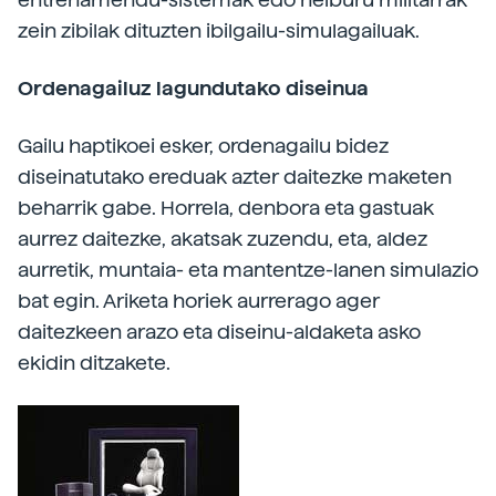
zein zibilak dituzten ibilgailu-simulagailuak.
Ordenagailuz lagundutako diseinua
Gailu haptikoei esker, ordenagailu bidez
diseinatutako ereduak azter daitezke maketen
beharrik gabe. Horrela, denbora eta gastuak
aurrez daitezke, akatsak zuzendu, eta, aldez
aurretik, muntaia- eta mantentze-lanen simulazio
bat egin. Ariketa horiek aurrerago ager
daitezkeen arazo eta diseinu-aldaketa asko
ekidin ditzakete.