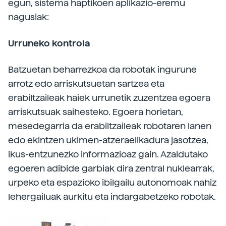
egun, sistema haptikoen aplikazio-eremu
nagusiak:
Urruneko kontrola
Batzuetan beharrezkoa da robotak ingurune
arrotz edo arriskutsuetan sartzea eta
erabiltzaileak haiek urrunetik zuzentzea egoera
arriskutsuak saihesteko. Egoera horietan,
mesedegarria da erabiltzaileak robotaren lanen
edo ekintzen ukimen-atzeraelikadura jasotzea,
ikus-entzunezko informazioaz gain. Azaldutako
egoeren adibide garbiak dira zentral nuklearrak,
urpeko eta espazioko ibilgailu autonomoak nahiz
lehergailuak aurkitu eta indargabetzeko robotak.