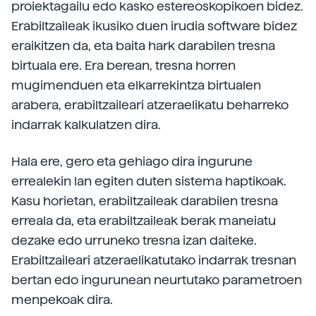
proiektagailu edo kasko estereoskopikoen bidez.
Erabiltzaileak ikusiko duen irudia software bidez
eraikitzen da, eta baita hark darabilen tresna
birtuala ere. Era berean, tresna horren
mugimenduen eta elkarrekintza birtualen
arabera, erabiltzaileari atzeraelikatu beharreko
indarrak kalkulatzen dira.
Hala ere, gero eta gehiago dira ingurune
errealekin lan egiten duten sistema haptikoak.
Kasu horietan, erabiltzaileak darabilen tresna
erreala da, eta erabiltzaileak berak maneiatu
dezake edo urruneko tresna izan daiteke.
Erabiltzaileari atzeraelikatutako indarrak tresnan
bertan edo ingurunean neurtutako parametroen
menpekoak dira.