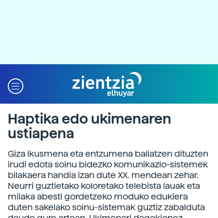
Haptika edo ukimenaren
ustiapena
Giza ikusmena eta entzumena baliatzen dituzten
irudi edota soinu bidezko komunikazio-sistemek
bilakaera handia izan dute XX. mendean zehar.
Neurri guztietako koloretako telebista lauak eta
milaka abesti gordetzeko moduko edukiera
duten sakelako soinu-sistemak guztiz zabalduta
daude gure artean. Ukimenari dagokionez,