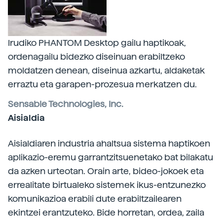
Irudiko PHANTOM Desktop gailu haptikoak,
ordenagailu bidezko diseinuan erabiltzeko
moldatzen denean, diseinua azkartu, aldaketak
erraztu eta garapen-prozesua merkatzen du.
Sensable Technologies, Inc.
Aisialdia
Aisialdiaren industria ahaltsua sistema haptikoen
aplikazio-eremu garrantzitsuenetako bat bilakatu
da azken urteotan. Orain arte, bideo-jokoek eta
errealitate birtualeko sistemek ikus-entzunezko
komunikazioa erabili dute erabiltzailearen
ekintzei erantzuteko. Bide horretan, ordea, zaila