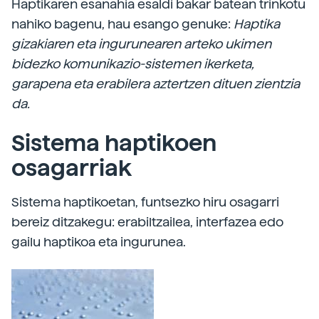
Haptikaren esanahia esaldi bakar batean trinkotu
nahiko bagenu, hau esango genuke:
Haptika
gizakiaren eta ingurunearen arteko ukimen
bidezko komunikazio-sistemen ikerketa,
garapena eta erabilera aztertzen dituen zientzia
da.
Sistema haptikoen
osagarriak
Sistema haptikoetan, funtsezko hiru osagarri
bereiz ditzakegu: erabiltzailea, interfazea edo
gailu haptikoa eta ingurunea.