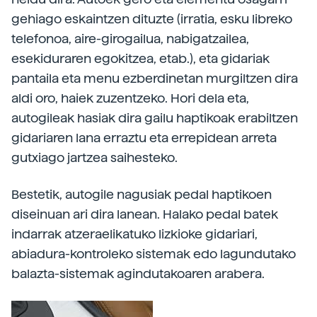
gehiago eskaintzen dituzte (irratia, esku libreko
telefonoa, aire-girogailua, nabigatzailea,
esekiduraren egokitzea, etab.), eta gidariak
pantaila eta menu ezberdinetan murgiltzen dira
aldi oro, haiek zuzentzeko. Hori dela eta,
autogileak hasiak dira gailu haptikoak erabiltzen
gidariaren lana erraztu eta errepidean arreta
gutxiago jartzea saihesteko.
Bestetik, autogile nagusiak pedal haptikoen
diseinuan ari dira lanean. Halako pedal batek
indarrak atzeraelikatuko lizkioke gidariari,
abiadura-kontroleko sistemak edo lagundutako
balazta-sistemak agindutakoaren arabera.