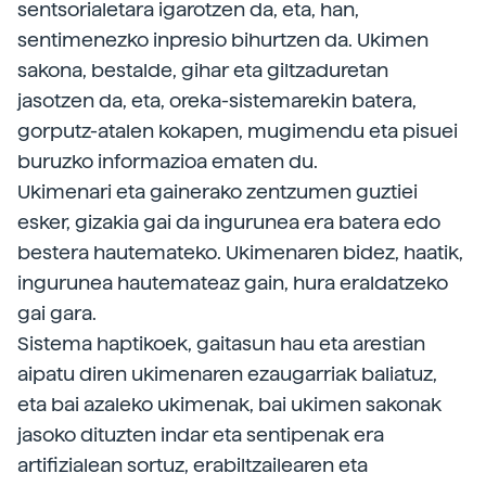
sentsorialetara igarotzen da, eta, han,
sentimenezko inpresio bihurtzen da. Ukimen
sakona, bestalde, gihar eta giltzaduretan
jasotzen da, eta, oreka-sistemarekin batera,
gorputz-atalen kokapen, mugimendu eta pisuei
buruzko informazioa ematen du.
Ukimenari eta gainerako zentzumen guztiei
esker, gizakia gai da ingurunea era batera edo
bestera hautemateko. Ukimenaren bidez, haatik,
ingurunea hautemateaz gain, hura eraldatzeko
gai gara.
Sistema haptikoek, gaitasun hau eta arestian
aipatu diren ukimenaren ezaugarriak baliatuz,
eta bai azaleko ukimenak, bai ukimen sakonak
jasoko dituzten indar eta sentipenak era
artifizialean sortuz, erabiltzailearen eta