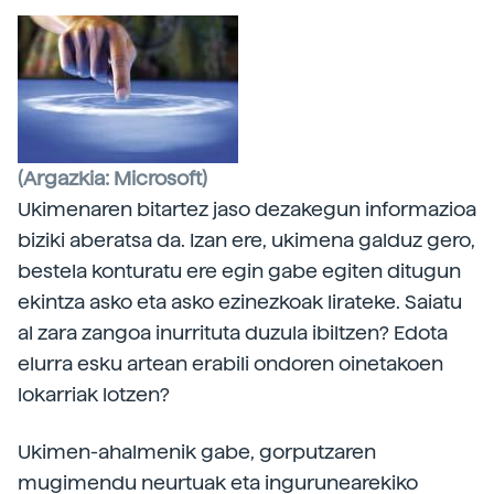
(Argazkia: Microsoft)
Ukimenaren bitartez jaso dezakegun informazioa
biziki aberatsa da. Izan ere, ukimena galduz gero,
bestela konturatu ere egin gabe egiten ditugun
ekintza asko eta asko ezinezkoak lirateke. Saiatu
al zara zangoa inurrituta duzula ibiltzen? Edota
elurra esku artean erabili ondoren oinetakoen
lokarriak lotzen?
Ukimen-ahalmenik gabe, gorputzaren
mugimendu neurtuak eta ingurunearekiko