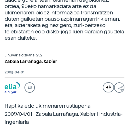
ordea, 90eko hamarkadara arte ez da
ukimenaren bidez informazioa transmititzen
duten gailuetan pauso azpimarragarririk eman,
eta, alderaketa eginez gero, zuri-beltzeko
telebistaren edo disko-jogailuen garaian gaudela
esan daiteke.
Elhuyar aldizkaria: 252
Zabala Larrañaga, Xabier
2009-04-01
EU
Haptika edo ukimenaren ustiapena
2009/04/01 | Zabala Larrañaga, Xabier | Industria-
ingeniaria