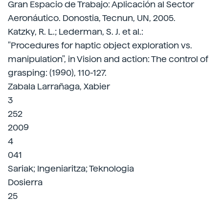
Gran Espacio de Trabajo: Aplicación al Sector
Aeronáutico. Donostia, Tecnun, UN, 2005.
Katzky, R. L.; Lederman, S. J. et al.:
"Procedures for haptic object exploration vs.
manipulation", in Vision and action: The control of
grasping: (1990), 110-127.
Zabala Larrañaga, Xabier
3
252
2009
4
041
Sariak; Ingeniaritza; Teknologia
Dosierra
25