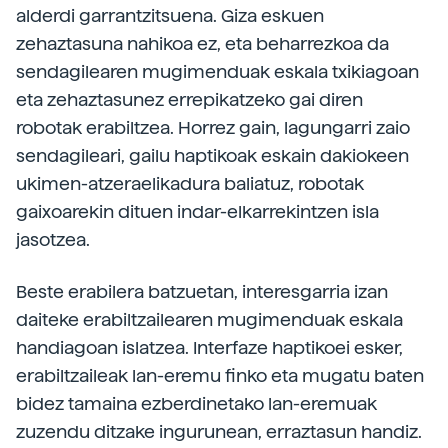
alderdi garrantzitsuena. Giza eskuen
zehaztasuna nahikoa ez, eta beharrezkoa da
sendagilearen mugimenduak eskala txikiagoan
eta zehaztasunez errepikatzeko gai diren
robotak erabiltzea. Horrez gain, lagungarri zaio
sendagileari, gailu haptikoak eskain dakiokeen
ukimen-atzeraelikadura baliatuz, robotak
gaixoarekin dituen indar-elkarrekintzen isla
jasotzea.
Beste erabilera batzuetan, interesgarria izan
daiteke erabiltzailearen mugimenduak eskala
handiagoan islatzea. Interfaze haptikoei esker,
erabiltzaileak lan-eremu finko eta mugatu baten
bidez tamaina ezberdinetako lan-eremuak
zuzendu ditzake ingurunean, erraztasun handiz.