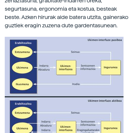
zehaztasuna, grabitate-indarren oreka,
segurtasuna, ergonomia eta kostua, besteak
beste. Azken hirurak alde batera utzita, gainerako
guztiek eragin zuzena dute gardentasunean.