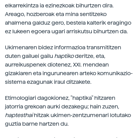
elkarrekintza ia ezinezkoak bihurtzen dira.
Areago, hozberoak eta mina sentitzeko
ahalmena galduz gero, bestela kalterik eragingo
ez lukeen egoera ugari arriskutsu bihurtzen da.
Ukimenaren bidez informazioa transmititzen
duten gailuei gailu
haptiko
deritze, eta,
aurreikuspenek diotenez, XXI. mendean
gizakiaren eta ingurunearen arteko komunikazio-
sistema ezagunak iraul ditzakete.
Etimologiari dagokionez, "haptika" hitzaren
jatorria grekoan aurki dezakegu; hain zuzen,
haptesthai
hitzak ukimen-zentzumenari lotutako
guztia barne hartzen du.