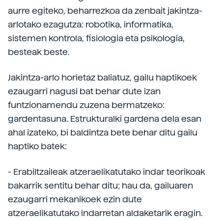
aurre egiteko, beharrezkoa da zenbait jakintza-
arlotako ezagutza: robotika, informatika,
sistemen kontrola, fisiologia eta psikologia,
besteak beste.
Jakintza-arlo horietaz baliatuz, gailu haptikoek
ezaugarri nagusi bat behar dute izan
funtzionamendu zuzena bermatzeko:
gardentasuna. Estrukturalki gardena dela esan
ahal izateko, bi baldintza bete behar ditu gailu
haptiko batek:
- Erabiltzaileak atzeraelikatutako indar teorikoak
bakarrik sentitu behar ditu; hau da, gailuaren
ezaugarri mekanikoek ezin dute
atzeraelikatutako indarretan aldaketarik eragin.