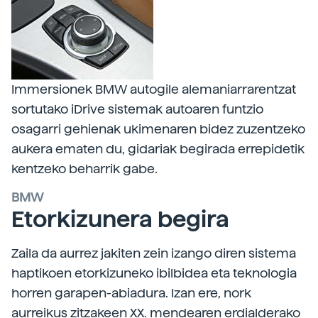
Immersionek BMW autogile alemaniarrarentzat
sortutako iDrive sistemak autoaren funtzio
osagarri gehienak ukimenaren bidez zuzentzeko
aukera ematen du, gidariak begirada errepidetik
kentzeko beharrik gabe.
BMW
Etorkizunera begira
Zaila da aurrez jakiten zein izango diren sistema
haptikoen etorkizuneko ibilbidea eta teknologia
horren garapen-abiadura. Izan ere, nork
aurreikus zitzakeen XX. mendearen erdialderako