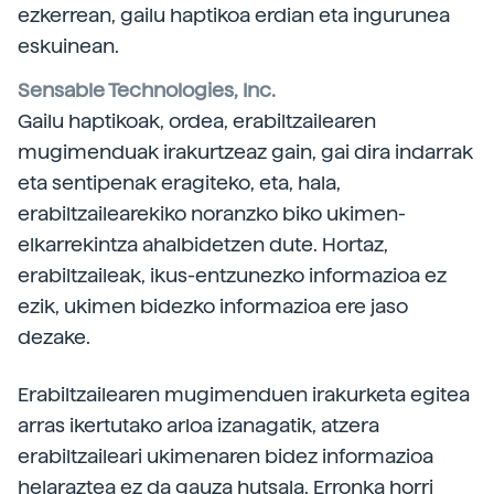
ezkerrean, gailu haptikoa erdian eta ingurunea
eskuinean.
Sensable Technologies, Inc.
Gailu haptikoak, ordea, erabiltzailearen
mugimenduak irakurtzeaz gain, gai dira indarrak
eta sentipenak eragiteko, eta, hala,
erabiltzailearekiko noranzko biko ukimen-
elkarrekintza ahalbidetzen dute. Hortaz,
erabiltzaileak, ikus-entzunezko informazioa ez
ezik, ukimen bidezko informazioa ere jaso
dezake.
Erabiltzailearen mugimenduen irakurketa egitea
arras ikertutako arloa izanagatik, atzera
erabiltzaileari ukimenaren bidez informazioa
helaraztea ez da gauza hutsala. Erronka horri