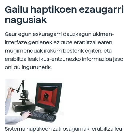
Gailu haptikoen ezaugarri
nagusiak
Gaur egun eskuragarri dauzkagun ukimen-
interfaze gehienek ez dute erabiltzailearen
mugimenduak irakurri besterik egiten, eta
erabiltzaileak ikus-entzunezko informazioa jaso
ohi du ingurunetik.
Sistema haptikoen zati osagarriak: erabiltzailea