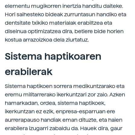
elementu mugikorren inertzia handitu daiteke.
Hori saihesteko bideak zurruntasun handiko eta
dentsitate txikiko materialak erabiltzea eta
diseinua optimizatzea dira, betiere bide horien
kostua arrazoizkoa dela ziurtatuz.
Sistema haptikoaren
erabilerak
Sistema haptikoen sorrera medikuntzarako eta
eremu militarrerako ikerkuntzari zor zaio. Azken
hamarkadan, ordea, sistema haptikoek,
ikerkuntzan ez ezik, enpresa-esparruan ere
aurrerapauso handiak eman dituzte, eta haien
erabilera izugarri zabaldu da. Hauek dira, gaur