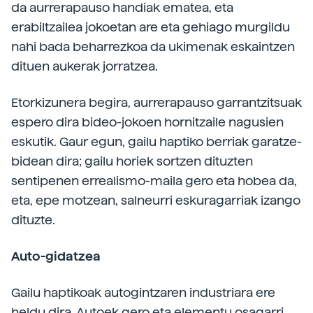
da aurrerapauso handiak ematea, eta
erabiltzailea jokoetan are eta gehiago murgildu
nahi bada beharrezkoa da ukimenak eskaintzen
dituen aukerak jorratzea.
Etorkizunera begira, aurrerapauso garrantzitsuak
espero dira bideo-jokoen hornitzaile nagusien
eskutik. Gaur egun, gailu haptiko berriak garatze-
bidean dira; gailu horiek sortzen dituzten
sentipenen errealismo-maila gero eta hobea da,
eta, epe motzean, salneurri eskuragarriak izango
dituzte.
Auto-gidatzea
Gailu haptikoak autogintzaren industriara ere
heldu dira. Autoek gero eta elementu osagarri