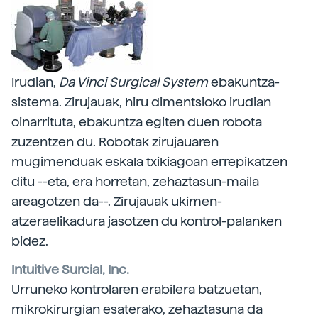
Irudian,
Da
Vinci Surgical System
ebakuntza-
sistema. Zirujauak, hiru dimentsioko irudian
oinarrituta, ebakuntza egiten duen robota
zuzentzen du. Robotak zirujauaren
mugimenduak eskala txikiagoan errepikatzen
ditu --eta, era horretan, zehaztasun-maila
areagotzen da--. Zirujauak ukimen-
atzeraelikadura jasotzen du kontrol-palanken
bidez.
Intuitive Surcial, Inc.
Urruneko kontrolaren erabilera batzuetan,
mikrokirurgian esaterako, zehaztasuna da