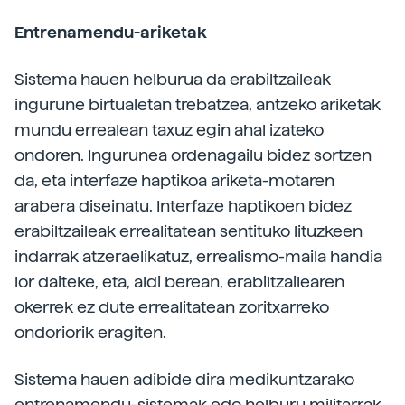
Entrenamendu-ariketak
Sistema hauen helburua da erabiltzaileak
ingurune birtualetan trebatzea, antzeko ariketak
mundu errealean taxuz egin ahal izateko
ondoren. Ingurunea ordenagailu bidez sortzen
da, eta interfaze haptikoa ariketa-motaren
arabera diseinatu. Interfaze haptikoen bidez
erabiltzaileak errealitatean sentituko lituzkeen
indarrak atzeraelikatuz, errealismo-maila handia
lor daiteke, eta, aldi berean, erabiltzailearen
okerrek ez dute errealitatean zoritxarreko
ondoriorik eragiten.
Sistema hauen adibide dira medikuntzarako
entrenamendu-sistemak edo helburu militarrak