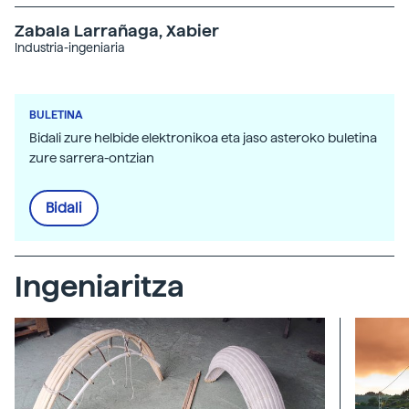
Zabala Larrañaga, Xabier
Industria-ingeniaria
BULETINA
Bidali zure helbide elektronikoa eta jaso asteroko buletina
zure sarrera-ontzian
Bidali
Ingeniaritza