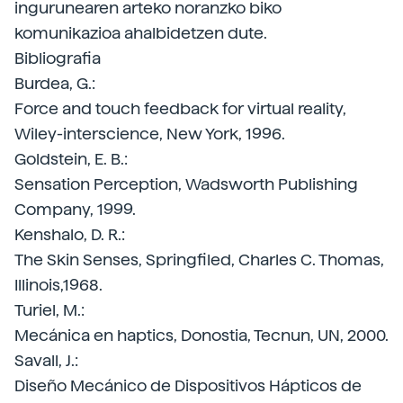
ingurunearen arteko noranzko biko
komunikazioa ahalbidetzen dute.
Bibliografia
Burdea, G.:
Force and touch feedback for virtual reality,
Wiley-interscience, New York, 1996.
Goldstein, E. B.:
Sensation Perception, Wadsworth Publishing
Company, 1999.
Kenshalo, D. R.:
The Skin Senses, Springfiled, Charles C. Thomas,
Illinois,1968.
Turiel, M.:
Mecánica en haptics, Donostia, Tecnun, UN, 2000.
Savall, J.:
Diseño Mecánico de Dispositivos Hápticos de