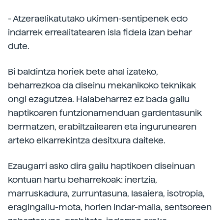
- Atzeraelikatutako ukimen-sentipenek edo
indarrek errealitatearen isla fidela izan behar
dute.
Bi baldintza horiek bete ahal izateko,
beharrezkoa da diseinu mekanikoko teknikak
ongi ezagutzea. Halabeharrez ez bada gailu
haptikoaren funtzionamenduan gardentasunik
bermatzen, erabiltzailearen eta ingurunearen
arteko elkarrekintza desitxura daiteke.
Ezaugarri asko dira gailu haptikoen diseinuan
kontuan hartu beharrekoak: inertzia,
marruskadura, zurruntasuna, lasaiera, isotropia,
eragingailu-mota, horien indar-maila, sentsoreen