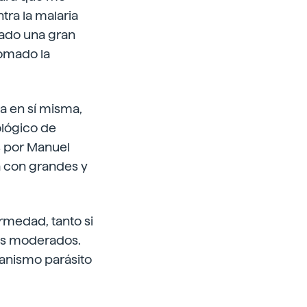
tra la malaria
tado una gran
tomado la
a en sí misma,
ológico de
s por Manuel
a con grandes y
rmedad, tanto si
res moderados.
ganismo parásito