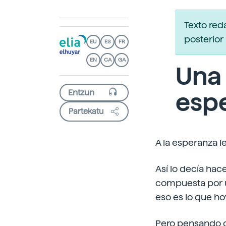
Texto red
posterior 
EU
ES
FR
EN
CA
GA
Una 
espe
Partekatu
A la esperanza l
Así lo decía hac
compuesta por un
eso es lo que ho
Pero pensando q