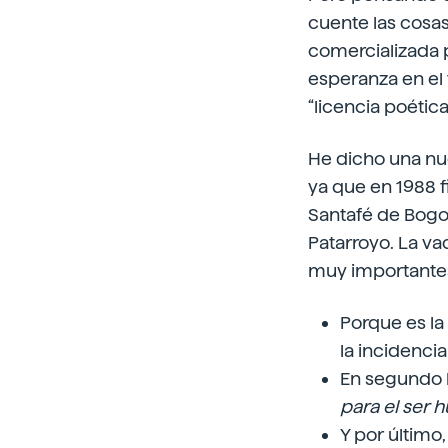
cuente las cosas
comercializada 
esperanza en el
“licencia poética”
He dicho una nu
ya que en 1988 f
Santafé de Bogo
Patarroyo. La v
muy importantes
Porque es la
la incidenci
En segundo l
para el ser
Y por último