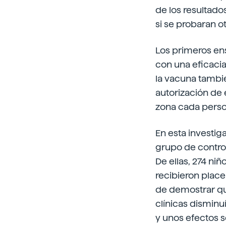
de los resultado
si se probaran o
Los primeros en
con una eficacia
la vacuna tambi
autorización de 
zona cada perso
En esta investig
grupo de control
De ellas, 274 niñ
recibieron placeb
de demostrar qu
clínicas disminu
y unos efectos s