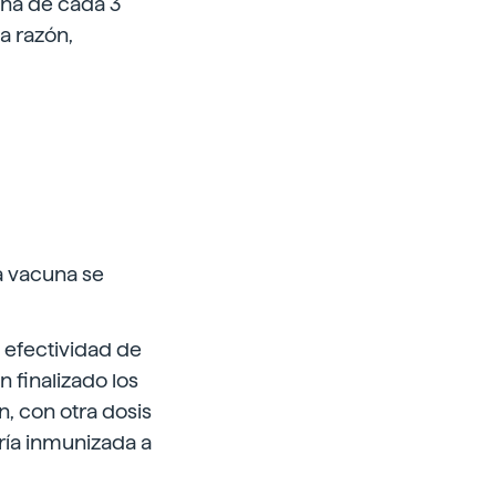
una de cada 3
a razón,
a vacuna se
a efectividad de
 finalizado los
, con otra dosis
ría inmunizada a