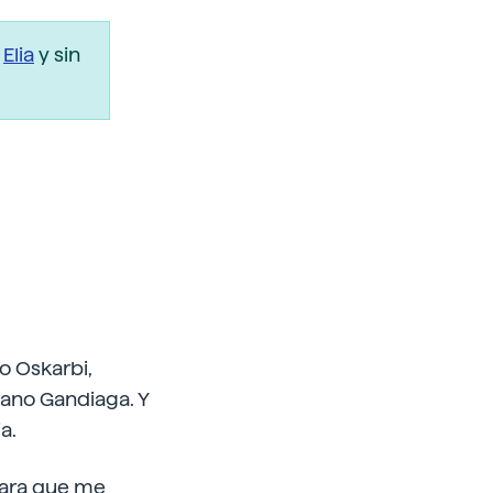
r
Elia
y sin
o Oskarbi,
riano Gandiaga. Y
a.
para que me