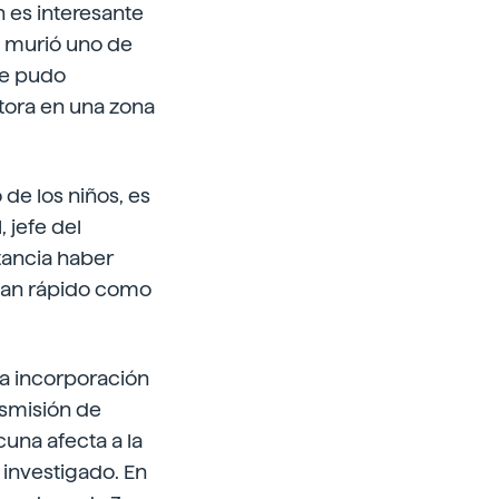
n es interesante
o murió uno de
 se pudo
tora en una zona
de los niños, es
 jefe del
tancia haber
tan rápido como
la incorporación
nsmisión de
una afecta a la
investigado. En