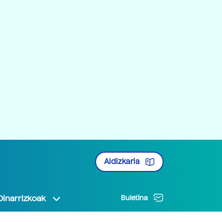
Aldizkaria
Oinarrizkoak
Buletina