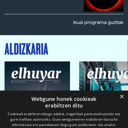
Ikusi programa guztiak
ALDIZKARIA
×
Webgune honek cookieak
erabiltzen ditu
Cookieak erabiltzen ditugu edukia, iragarkiak pertsonalizatzeko eta
gure trafikoa aztertzeko. Gure webgunearen erabilerari buruzko
informazioa ere partekatzen dugu gure publizitate- eta analisi-