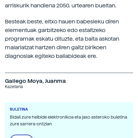
arriskurik handiena 2050. urtearen bueltan.
Besteak beste, eltxo hauen babesleku diren
elementuak garbitzeko edo estaltzeko
programak eskatu dituzte, eta baita askotan
malariatzat hartzen diren gaitz birikoen
diagnosiak egiteko baliabideak ere.
Gallego Moya, Juanma
Kazetaria
BULETINA
Bidali zure helbide elektronikoa eta jaso asteroko buletina
zure sarrera-ontzian