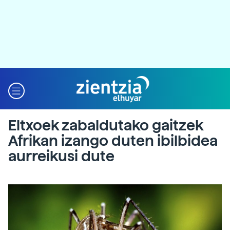
Eltxoek zabaldutako gaitzek
Afrikan izango duten ibilbidea
aurreikusi dute