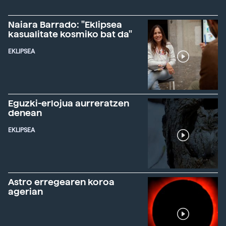
Naiara Barrado: "Eklipsea
kasualitate kosmiko bat da"
EKLIPSEA
Eguzki-erlojua aurreratzen
denean
EKLIPSEA
Astro erregearen koroa
agerian