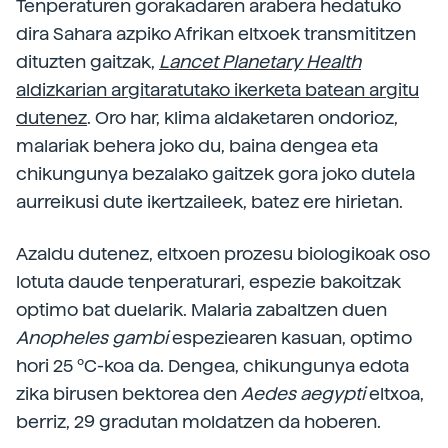
Tenperaturen gorakadaren arabera hedatuko
dira Sahara azpiko Afrikan eltxoek transmititzen
dituzten gaitzak,
Lancet Planetary Health
aldizkarian argitaratutako ikerketa batean argitu
dutenez
. Oro har, klima aldaketaren ondorioz,
malariak behera joko du, baina dengea eta
chikungunya bezalako gaitzek gora joko dutela
aurreikusi dute ikertzaileek, batez ere hirietan.
Azaldu dutenez, eltxoen prozesu biologikoak oso
lotuta daude tenperaturari, espezie bakoitzak
optimo bat duelarik. Malaria zabaltzen duen
Anopheles gambi
espeziearen kasuan, optimo
hori 25 ºC-koa da. Dengea, chikungunya edota
zika birusen bektorea den
Aedes aegypti
eltxoa,
berriz, 29 gradutan moldatzen da hoberen.