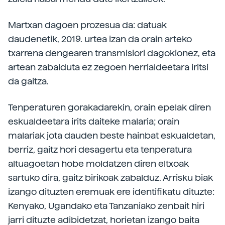
Martxan dagoen prozesua da: datuak
daudenetik, 2019. urtea izan da orain arteko
txarrena dengearen transmisiori dagokionez, eta
artean zabalduta ez zegoen herrialdeetara iritsi
da gaitza.
Tenperaturen gorakadarekin, orain epelak diren
eskualdeetara irits daiteke malaria; orain
malariak jota dauden beste hainbat eskualdetan,
berriz, gaitz hori desagertu eta tenperatura
altuagoetan hobe moldatzen diren eltxoak
sartuko dira, gaitz birikoak zabalduz. Arrisku biak
izango dituzten eremuak ere identifikatu dituzte:
Kenyako, Ugandako eta Tanzaniako zenbait hiri
jarri dituzte adibidetzat, horietan izango baita