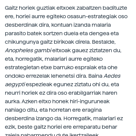
Gaitz horiek guztiak eltxoek zabaltzen badituzte
ere, horiei aurre egiteko osasun-estrategiak oso
desberdinak dira, kontuan izanda malaria
parasito batek sortzen duela eta dengea eta
chikungunya gaitz birikoak direla. Bestalde,
Anopheles gambi
eltxoak gauez ziztatzen du,
eta, horregatik, malariari aurre egiteko
estrategietan etxe barruko espraiak eta ohe
ondoko errezelak lehenetsi dira. Baina
Aedes
aegypti
espezieak egunez ziztatu ohi du, eta
neurri horiek ez dira oso erabilgarriak haren
aurka. Azken eltxo honek hiri-inguruneak
nahiago ditu, eta horretan ere eragina
desberdina izango da. Horregatik, malariari ez
ezik, beste gaitz horiei ere erreparatu behar
zaiela nabarmendu dute ikertzaileek.