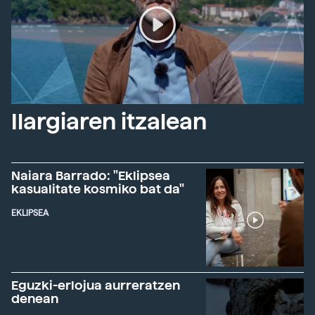
Ilargiaren itzalean
Naiara Barrado: "Eklipsea
kasualitate kosmiko bat da"
EKLIPSEA
Eguzki-erlojua aurreratzen
denean