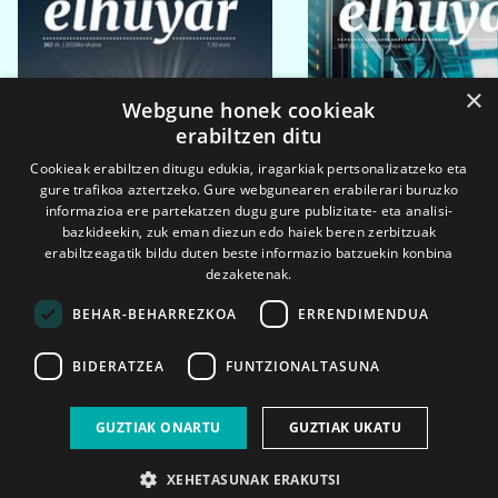
×
Webgune honek cookieak
erabiltzen ditu
Cookieak erabiltzen ditugu edukia, iragarkiak pertsonalizatzeko eta
gure trafikoa aztertzeko. Gure webgunearen erabilerari buruzko
informazioa ere partekatzen dugu gure publizitate- eta analisi-
bazkideekin, zuk eman diezun edo haiek beren zerbitzuak
erabiltzeagatik bildu duten beste informazio batzuekin konbina
dezaketenak.
BEHAR-BEHARREZKOA
ERRENDIMENDUA
BIDERATZEA
FUNTZIONALTASUNA
2026ko eka. 1a
2026ko mar. 1a
GUZTIAK ONARTU
GUZTIAK UKATU
XEHETASUNAK ERAKUTSI