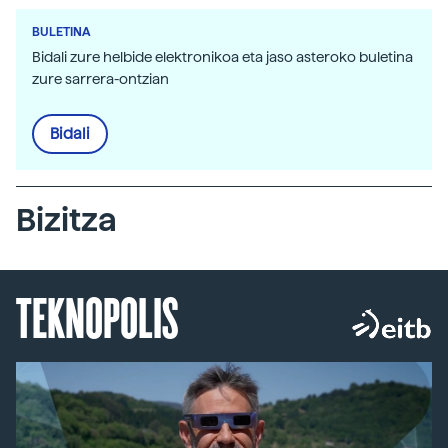
BULETINA
Bidali zure helbide elektronikoa eta jaso asteroko buletina
zure sarrera-ontzian
Bidali
Bizitza
TEKNOPOLIS